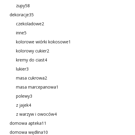
zupy
58
dekoracje
35
czekoladowe
2
inne
5
kolorowe wiórki kokosowe
1
kolorowy cukier
2
kremy do ciast
4
lukier
3
masa cukrowa
2
masa marcepanowa
1
polewy
3
z jajek
4
z warzyw i owoców
4
domowa apteka
11
domowa wędlina
10