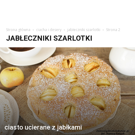
Strona główna
ciacha i desery
jabłeczniki szarlotki
Strona 2
JABŁECZNIKI SZARLOTKI
ciasto ucierane z jabłkami