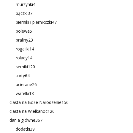
murzynki
4
pączki
37
pierniki i piernikczki
47
polewa
5
praliny
23
rogaliki
14
rolady
14
serniki
120
torty
64
ucierane
26
wafelki
18
ciasta na Boże Narodzenie
156
ciasta na Wielkanoc
126
dania główne
367
dodatki
39