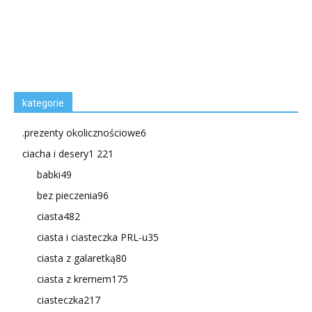
kategorie
.prezenty okolicznościowe
6
ciacha i desery
1 221
babki
49
bez pieczenia
96
ciasta
482
ciasta i ciasteczka PRL-u
35
ciasta z galaretką
80
ciasta z kremem
175
ciasteczka
217