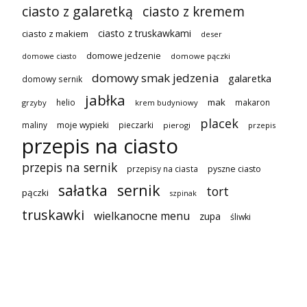
ciasto z galaretką
ciasto z kremem
ciasto z truskawkami
ciasto z makiem
deser
domowe jedzenie
domowe pączki
domowe ciasto
domowy smak jedzenia
galaretka
domowy sernik
jabłka
mak
helio
makaron
grzyby
krem budyniowy
placek
maliny
moje wypieki
pieczarki
pierogi
przepis
przepis na ciasto
przepis na sernik
przepisy na ciasta
pyszne ciasto
sałatka
sernik
tort
pączki
szpinak
truskawki
wielkanocne menu
zupa
śliwki