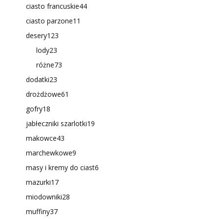
ciasto francuskie
44
ciasto parzone
11
desery
123
lody
23
różne
73
dodatki
23
drożdżowe
61
gofry
18
jabłeczniki szarlotki
19
makowce
43
marchewkowe
9
masy i kremy do ciast
6
mazurki
17
miodowniki
28
muffiny
37