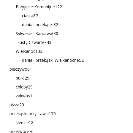
Przyjęcie Komunijne
122
ciasta
87
dania i przekąski
32
Sylwester Karnawał
80
Tłusty Czwartek
43
Wielkanoc
132
dania i przekąski Wielkanocne
52
pieczywo
61
bułki
29
chleby
29
zakwas
1
pizza
20
przekąski przystawki
179
śledzie
18
przetwory
76