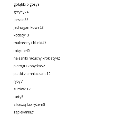
gołąbki bigosy
9
grzyby
24
jarskie
33
jednogarnkowe
28
kotlety
13
makarony i kluski
43
mięsne
45
naleśniki racuchy krokiety
42
pierogi i kopytka
52
placki ziemniaczane
12
ryby
7
surówki
17
tarty
5
z kaszą lub ryżem
8
zapiekanki
21