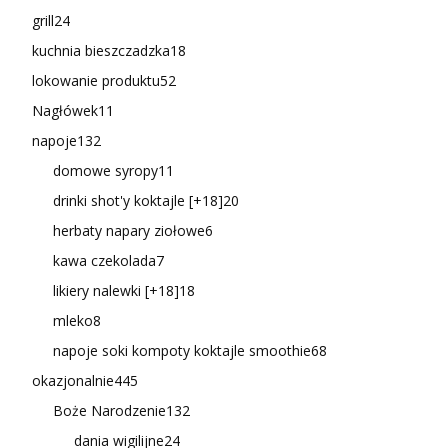
grill
24
kuchnia bieszczadzka
18
lokowanie produktu
52
Nagłówek
11
napoje
132
domowe syropy
11
drinki shot'y koktajle [+18]
20
herbaty napary ziołowe
6
kawa czekolada
7
likiery nalewki [+18]
18
mleko
8
napoje soki kompoty koktajle smoothie
68
okazjonalnie
445
Boże Narodzenie
132
dania wigilijne
24