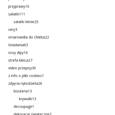
przyprawy
10
sałatki
111
sałatki letnie
25
sery
3
smarowidła do chleba
22
śniadania
63
sosy dipy
16
strefa kibica
27
video przepisy
30
z info o pliki cookies
1
zdjęcia rękodzieła
26
biżuteria
13
krywulki
13
decoupage
1
dekoracje świateczne
2