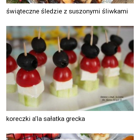
świąteczne śledzie z suszonymi śliwkami
koreczki a’la sałatka grecka