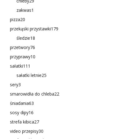
chleby
29
zakwas
1
pizza
20
przekąski przystawki
179
śledzie
18
przetwory
76
przyprawy
10
sałatki
111
sałatki letnie
25
sery
3
smarowidła do chleba
22
śniadania
63
sosy dipy
16
strefa kibica
27
video przepisy
30