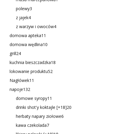
polewy
3
z jajek
4
z warzyw i owoców
4
domowa apteka
11
domowa wędlina
10
grill
24
kuchnia bieszczadzka
18
lokowanie produktu
52
Nagłówek
11
napoje
132
domowe syropy
11
drinki shot'y koktajle [+18]
20
herbaty napary ziołowe
6
kawa czekolada
7