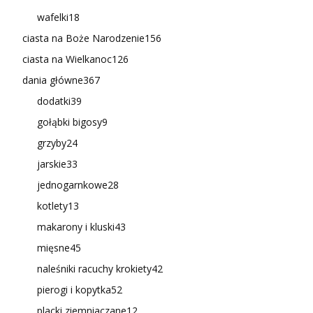
wafelki
18
ciasta na Boże Narodzenie
156
ciasta na Wielkanoc
126
dania główne
367
dodatki
39
gołąbki bigosy
9
grzyby
24
jarskie
33
jednogarnkowe
28
kotlety
13
makarony i kluski
43
mięsne
45
naleśniki racuchy krokiety
42
pierogi i kopytka
52
placki ziemniaczane
12