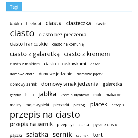
Tagi
ciasta
ciasteczka
babka
biszkopt
ciastka
ciasto
ciasto bez pieczenia
ciasto francuskie
ciasto na komunię
ciasto z galaretką
ciasto z kremem
ciasto z truskawkami
ciasto z makiem
deser
domowe jedzenie
domowe pączki
domowe ciasto
domowy smak jedzenia
galaretka
domowy sernik
jabłka
mak
helio
makaron
grzyby
krem budyniowy
placek
maliny
moje wypieki
pieczarki
pierogi
przepis
przepis na ciasto
przepis na sernik
przepisy na ciasta
pyszne ciasto
sałatka
sernik
tort
pączki
szpinak