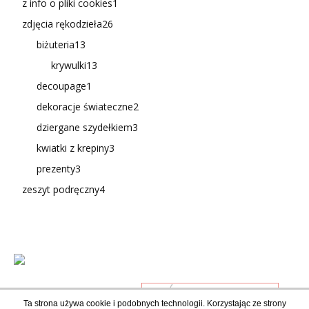
z info o pliki cookies
1
zdjęcia rękodzieła
26
biżuteria
13
krywulki
13
decoupage
1
dekoracje świateczne
2
dziergane szydełkiem
3
kwiatki z krepiny
3
prezenty
3
zeszyt podręczny
4
Ta strona używa cookie i podobnych technologii. Korzystając ze strony