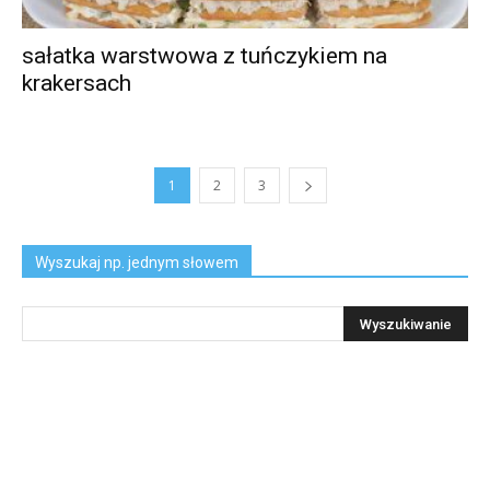
sałatka warstwowa z tuńczykiem na
krakersach
1
2
3
Wyszukaj np. jednym słowem