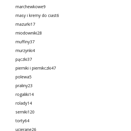
marchewkowe
9
masy i kremy do ciast
6
mazurki
17
miodowniki
28
muffiny
37
murzynki
4
pączki
37
pierniki i piernikczki
47
polewa
5
praliny
23
rogaliki
14
rolady
14
serniki
120
torty
64
ucierane
26