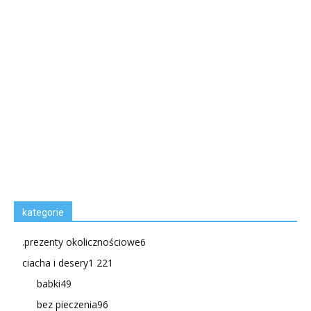
kategorie
.prezenty okolicznościowe
6
ciacha i desery
1 221
babki
49
bez pieczenia
96