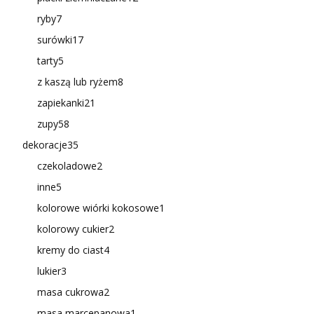
ryby
7
surówki
17
tarty
5
z kaszą lub ryżem
8
zapiekanki
21
zupy
58
dekoracje
35
czekoladowe
2
inne
5
kolorowe wiórki kokosowe
1
kolorowy cukier
2
kremy do ciast
4
lukier
3
masa cukrowa
2
masa marcepanowa
1