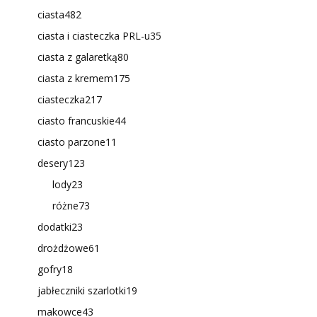
ciasta
482
ciasta i ciasteczka PRL-u
35
ciasta z galaretką
80
ciasta z kremem
175
ciasteczka
217
ciasto francuskie
44
ciasto parzone
11
desery
123
lody
23
różne
73
dodatki
23
drożdżowe
61
gofry
18
jabłeczniki szarlotki
19
makowce
43