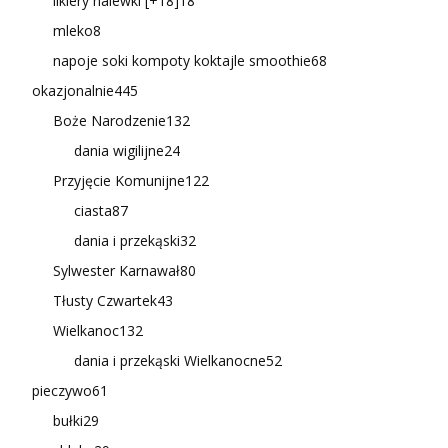
likiery nalewki [+18]
18
mleko
8
napoje soki kompoty koktajle smoothie
68
okazjonalnie
445
Boże Narodzenie
132
dania wigilijne
24
Przyjęcie Komunijne
122
ciasta
87
dania i przekąski
32
Sylwester Karnawał
80
Tłusty Czwartek
43
Wielkanoc
132
dania i przekąski Wielkanocne
52
pieczywo
61
bułki
29