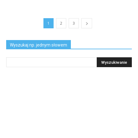
1
2
3
Wyszukaj np. jednym słowem