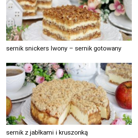
sernik snickers Iwony – sernik gotowany
sernik z jabłkami i kruszonką