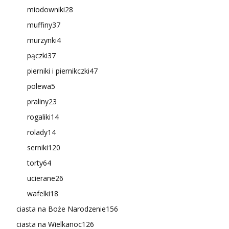
miodowniki
28
muffiny
37
murzynki
4
pączki
37
pierniki i piernikczki
47
polewa
5
praliny
23
rogaliki
14
rolady
14
serniki
120
torty
64
ucierane
26
wafelki
18
ciasta na Boże Narodzenie
156
ciasta na Wielkanoc
126