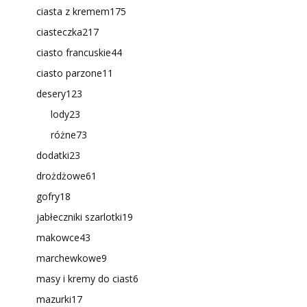
ciasta z kremem
175
ciasteczka
217
ciasto francuskie
44
ciasto parzone
11
desery
123
lody
23
różne
73
dodatki
23
drożdżowe
61
gofry
18
jabłeczniki szarlotki
19
makowce
43
marchewkowe
9
masy i kremy do ciast
6
mazurki
17