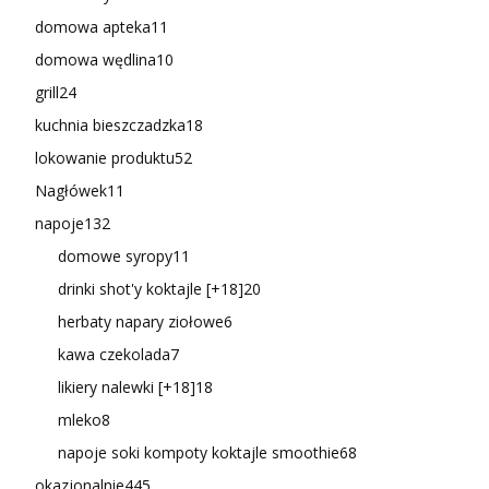
domowa apteka
11
domowa wędlina
10
grill
24
kuchnia bieszczadzka
18
lokowanie produktu
52
Nagłówek
11
napoje
132
domowe syropy
11
drinki shot'y koktajle [+18]
20
herbaty napary ziołowe
6
kawa czekolada
7
likiery nalewki [+18]
18
mleko
8
napoje soki kompoty koktajle smoothie
68
okazjonalnie
445