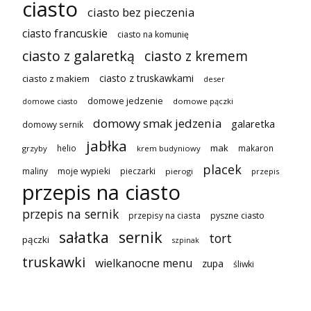
ciasto
ciasto bez pieczenia
ciasto francuskie
ciasto na komunię
ciasto z galaretką
ciasto z kremem
ciasto z truskawkami
ciasto z makiem
deser
domowe jedzenie
domowe pączki
domowe ciasto
domowy smak jedzenia
galaretka
domowy sernik
jabłka
mak
helio
makaron
grzyby
krem budyniowy
placek
maliny
moje wypieki
pieczarki
pierogi
przepis
przepis na ciasto
przepis na sernik
przepisy na ciasta
pyszne ciasto
sałatka
sernik
tort
pączki
szpinak
truskawki
wielkanocne menu
zupa
śliwki