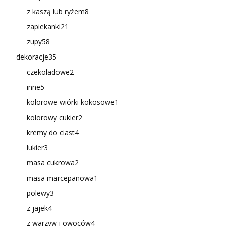
z kaszą lub ryżem
8
zapiekanki
21
zupy
58
dekoracje
35
czekoladowe
2
inne
5
kolorowe wiórki kokosowe
1
kolorowy cukier
2
kremy do ciast
4
lukier
3
masa cukrowa
2
masa marcepanowa
1
polewy
3
z jajek
4
z warzyw i owoców
4