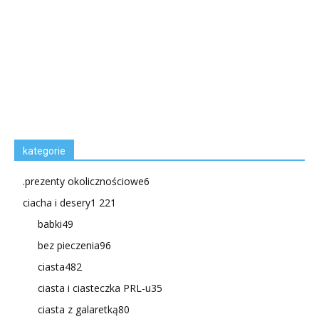
kategorie
.prezenty okolicznościowe
6
ciacha i desery
1 221
babki
49
bez pieczenia
96
ciasta
482
ciasta i ciasteczka PRL-u
35
ciasta z galaretką
80