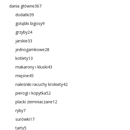
dania główne
367
dodatki
39
gołąbki bigosy
9
grzyby
24
jarskie
33
jednogarnkowe
28
kotlety
13
makarony i kluski
43
mięsne
45
naleśniki racuchy krokiety
42
pierogi i kopytka
52
placki ziemniaczane
12
ryby
7
surówki
17
tarty
5