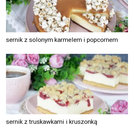
sernik z solonym karmelem i popcornem
sernik z truskawkami i kruszonką