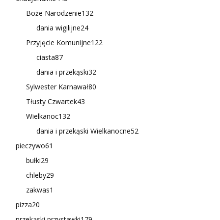
Boże Narodzenie
132
dania wigilijne
24
Przyjęcie Komunijne
122
ciasta
87
dania i przekąski
32
Sylwester Karnawał
80
Tłusty Czwartek
43
Wielkanoc
132
dania i przekąski Wielkanocne
52
pieczywo
61
bułki
29
chleby
29
zakwas
1
pizza
20
przekąski przystawki
179