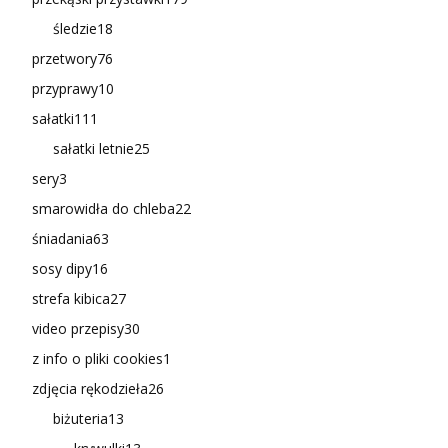
śledzie
18
przetwory
76
przyprawy
10
sałatki
111
sałatki letnie
25
sery
3
smarowidła do chleba
22
śniadania
63
sosy dipy
16
strefa kibica
27
video przepisy
30
z info o pliki cookies
1
zdjęcia rękodzieła
26
biżuteria
13