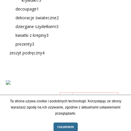
krywulki
13
decoupage
1
dekoracje świateczne
2
dziergane szydełkiem
3
kwiatki z krepiny
3
prezenty
3
zeszyt podręczny
4
Ta strona używa cookie i podobnych technologii. Korzystając ze strony
wyrażasz zgodę na ich używanie, zgodnie z aktualnymi ustawieniami
przeglądarki.
rozumiem