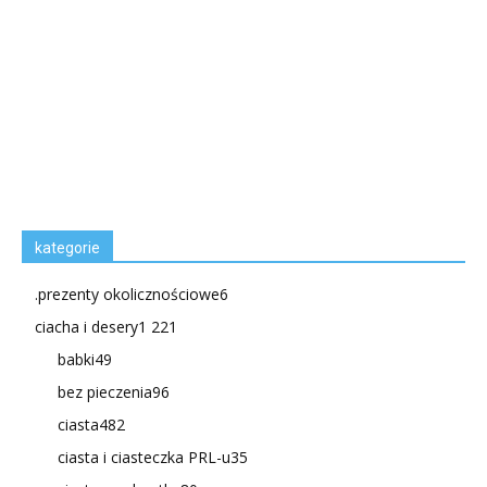
kategorie
.prezenty okolicznościowe
6
ciacha i desery
1 221
babki
49
bez pieczenia
96
ciasta
482
ciasta i ciasteczka PRL-u
35