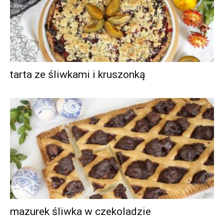
tarta ze śliwkami i kruszonką
mazurek śliwka w czekoladzie