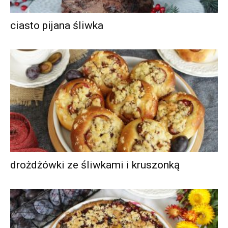
ciasto pijana śliwka
drożdżówki ze śliwkami i kruszonką