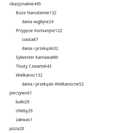
okazjonalnie
445
Boże Narodzenie
132
dania wigilijne
24
Przyjęcie Komunijne
122
ciasta
87
dania i przekąski
32
Sylwester Karnawał
80
Tłusty Czwartek
43
Wielkanoc
132
dania i przekąski Wielkanocne
52
pieczywo
61
bułki
29
chleby
29
zakwas
1
pizza
20