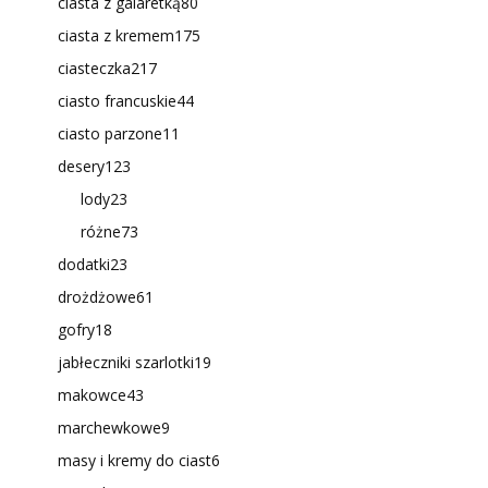
ciasta z galaretką
80
ciasta z kremem
175
ciasteczka
217
ciasto francuskie
44
ciasto parzone
11
desery
123
lody
23
różne
73
dodatki
23
drożdżowe
61
gofry
18
jabłeczniki szarlotki
19
makowce
43
marchewkowe
9
masy i kremy do ciast
6