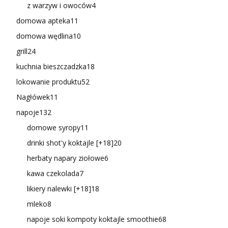
z warzyw i owoców
4
domowa apteka
11
domowa wędlina
10
grill
24
kuchnia bieszczadzka
18
lokowanie produktu
52
Nagłówek
11
napoje
132
domowe syropy
11
drinki shot'y koktajle [+18]
20
herbaty napary ziołowe
6
kawa czekolada
7
likiery nalewki [+18]
18
mleko
8
napoje soki kompoty koktajle smoothie
68