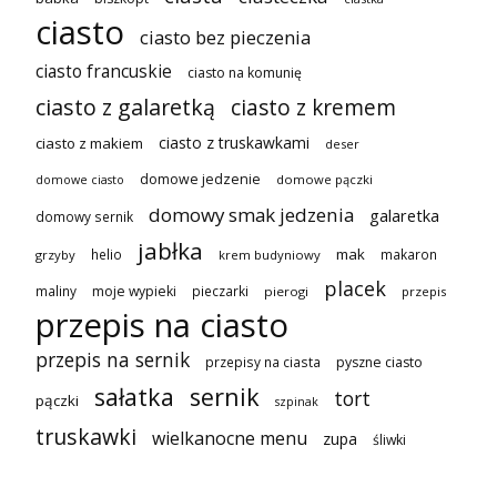
ciasto
ciasto bez pieczenia
ciasto francuskie
ciasto na komunię
ciasto z galaretką
ciasto z kremem
ciasto z truskawkami
ciasto z makiem
deser
domowe jedzenie
domowe pączki
domowe ciasto
domowy smak jedzenia
galaretka
domowy sernik
jabłka
mak
helio
makaron
grzyby
krem budyniowy
placek
maliny
moje wypieki
pieczarki
pierogi
przepis
przepis na ciasto
przepis na sernik
przepisy na ciasta
pyszne ciasto
sałatka
sernik
tort
pączki
szpinak
truskawki
wielkanocne menu
zupa
śliwki