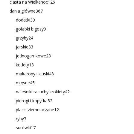
ciasta na Wielkanoc
126
dania główne
367
dodatki
39
gołąbki bigosy
9
grzyby
24
jarskie
33
jednogarnkowe
28
kotlety
13
makarony i kluski
43
mięsne
45
naleśniki racuchy krokiety
42
pierogi i kopytka
52
placki ziemniaczane
12
ryby
7
surówki
17