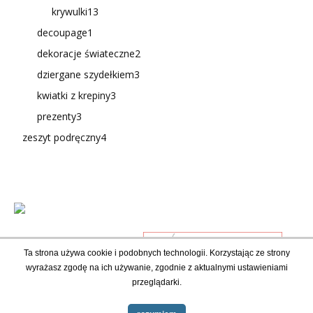
krywulki
13
decoupage
1
dekoracje świateczne
2
dziergane szydełkiem
3
kwiatki z krepiny
3
prezenty
3
zeszyt podręczny
4
Ta strona używa cookie i podobnych technologii. Korzystając ze strony
wyrażasz zgodę na ich używanie, zgodnie z aktualnymi ustawieniami
przeglądarki.