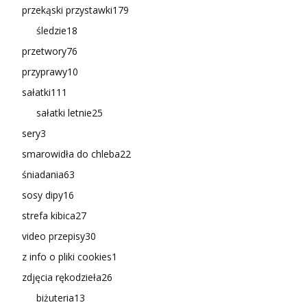
przekąski przystawki
179
śledzie
18
przetwory
76
przyprawy
10
sałatki
111
sałatki letnie
25
sery
3
smarowidła do chleba
22
śniadania
63
sosy dipy
16
strefa kibica
27
video przepisy
30
z info o pliki cookies
1
zdjęcia rękodzieła
26
biżuteria
13