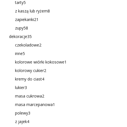
tarty
5
z kaszą lub ryżem
8
zapiekanki
21
zupy
58
dekoracje
35
czekoladowe
2
inne
5
kolorowe wiórki kokosowe
1
kolorowy cukier
2
kremy do ciast
4
lukier
3
masa cukrowa
2
masa marcepanowa
1
polewy
3
z jajek
4