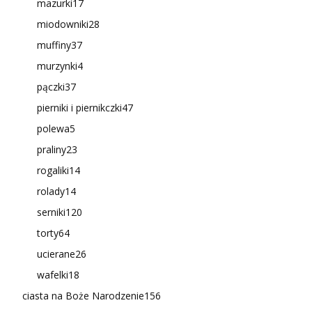
mazurki
17
miodowniki
28
muffiny
37
murzynki
4
pączki
37
pierniki i piernikczki
47
polewa
5
praliny
23
rogaliki
14
rolady
14
serniki
120
torty
64
ucierane
26
wafelki
18
ciasta na Boże Narodzenie
156