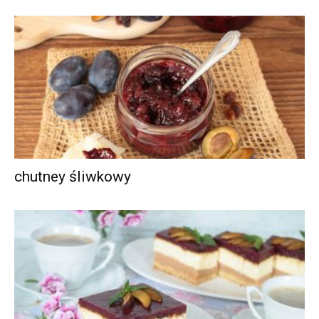
chutney śliwkowy