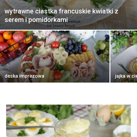
wytrawne ciastka francuskie kwiatki z
serem i pomidorkami
deska imprezowa
jajka w c