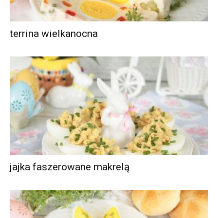
terrina wielkanocna
jajka faszerowane makrelą