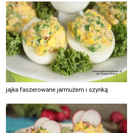
jajka faszerowane jarmużem i szynką