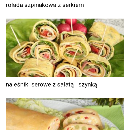
rolada szpinakowa z serkiem
naleśniki serowe z sałatą i szynką