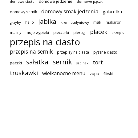
domowe jedzenie
domowe pączki
domowe ciasto
domowy smak jedzenia
galaretka
domowy sernik
jabłka
mak
helio
makaron
grzyby
krem budyniowy
placek
maliny
moje wypieki
pieczarki
pierogi
przepis
przepis na ciasto
przepis na sernik
przepisy na ciasta
pyszne ciasto
sałatka
sernik
tort
pączki
szpinak
truskawki
wielkanocne menu
zupa
śliwki