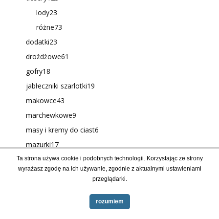
lody
23
różne
73
dodatki
23
drożdżowe
61
gofry
18
jabłeczniki szarlotki
19
makowce
43
marchewkowe
9
masy i kremy do ciast
6
mazurki
17
miodowniki
28
Ta strona używa cookie i podobnych technologii. Korzystając ze strony
wyrażasz zgodę na ich używanie, zgodnie z aktualnymi ustawieniami
muffiny
37
przeglądarki.
murzynki
4
rozumiem
pączki
37
pierniki i piernikczki
47