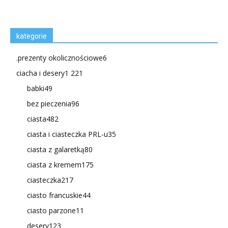
kategorie
.prezenty okolicznościowe
6
ciacha i desery
1 221
babki
49
bez pieczenia
96
ciasta
482
ciasta i ciasteczka PRL-u
35
ciasta z galaretką
80
ciasta z kremem
175
ciasteczka
217
ciasto francuskie
44
ciasto parzone
11
desery
123