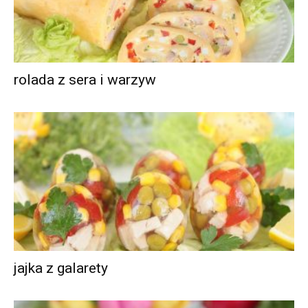
rolada z sera i warzyw
jajka z galarety