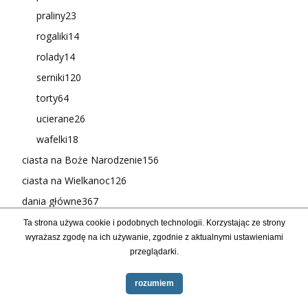
praliny
23
rogaliki
14
rolady
14
serniki
120
torty
64
ucierane
26
wafelki
18
ciasta na Boże Narodzenie
156
ciasta na Wielkanoc
126
dania główne
367
dodatki
39
Ta strona używa cookie i podobnych technologii. Korzystając ze strony
wyrażasz zgodę na ich używanie, zgodnie z aktualnymi ustawieniami
gołąbki bigosy
9
przeglądarki.
grzyby
24
jarskie
33
rozumiem
jednogarnkowe
28