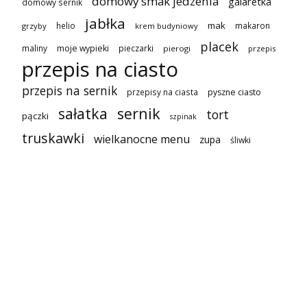
domowy smak jedzenia
galaretka
domowy sernik
jabłka
mak
helio
makaron
grzyby
krem budyniowy
placek
maliny
moje wypieki
pieczarki
pierogi
przepis
przepis na ciasto
przepis na sernik
przepisy na ciasta
pyszne ciasto
sałatka
sernik
tort
pączki
szpinak
truskawki
wielkanocne menu
zupa
śliwki