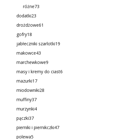
różne
73
dodatki
23
drożdżowe
61
gofry
18
jabłeczniki szarlotki
19
makowce
43
marchewkowe
9
masy i kremy do ciast
6
mazurki
17
miodowniki
28
muffiny
37
murzynki
4
pączki
37
pierniki i piernikczki
47
polewa
5