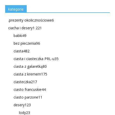
kategorie
.prezenty okolicznościowe
6
ciacha i desery
1 221
babki
49
bez pieczenia
96
ciasta
482
ciasta i ciasteczka PRL-u
35
ciasta z galaretką
80
ciasta z kremem
175
ciasteczka
217
ciasto francuskie
44
ciasto parzone
11
desery
123
lody
23