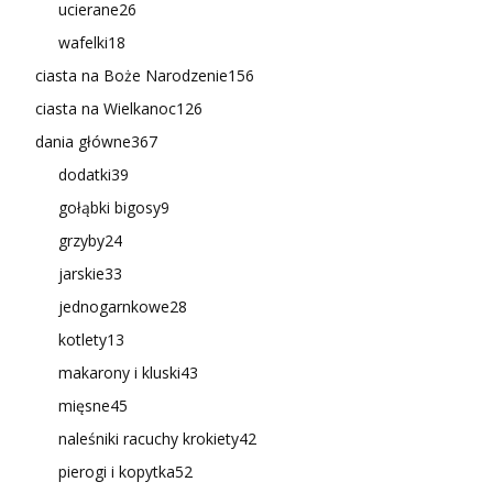
ucierane
26
wafelki
18
ciasta na Boże Narodzenie
156
ciasta na Wielkanoc
126
dania główne
367
dodatki
39
gołąbki bigosy
9
grzyby
24
jarskie
33
jednogarnkowe
28
kotlety
13
makarony i kluski
43
mięsne
45
naleśniki racuchy krokiety
42
pierogi i kopytka
52