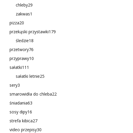
chleby
29
zakwas
1
pizza
20
przekąski przystawki
179
śledzie
18
przetwory
76
przyprawy
10
sałatki
111
sałatki letnie
25
sery
3
smarowidła do chleba
22
śniadania
63
sosy dipy
16
strefa kibica
27
video przepisy
30