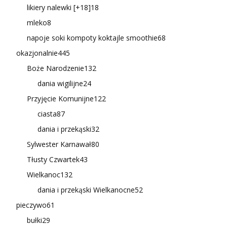
likiery nalewki [+18]
18
mleko
8
napoje soki kompoty koktajle smoothie
68
okazjonalnie
445
Boże Narodzenie
132
dania wigilijne
24
Przyjęcie Komunijne
122
ciasta
87
dania i przekąski
32
Sylwester Karnawał
80
Tłusty Czwartek
43
Wielkanoc
132
dania i przekąski Wielkanocne
52
pieczywo
61
bułki
29