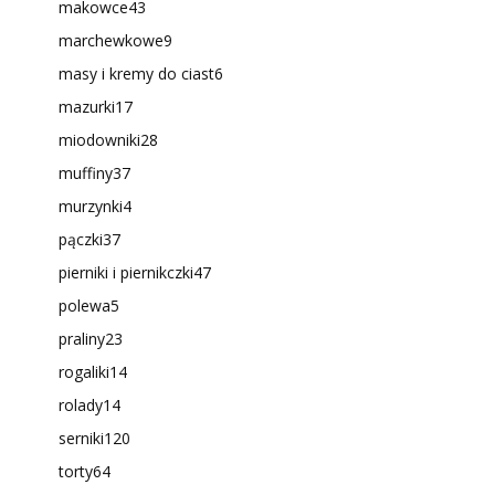
makowce
43
marchewkowe
9
masy i kremy do ciast
6
mazurki
17
miodowniki
28
muffiny
37
murzynki
4
pączki
37
pierniki i piernikczki
47
polewa
5
praliny
23
rogaliki
14
rolady
14
serniki
120
torty
64