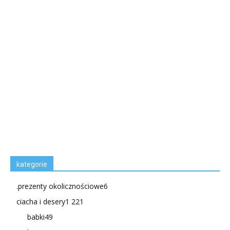
kategorie
.prezenty okolicznościowe
6
ciacha i desery
1 221
babki
49