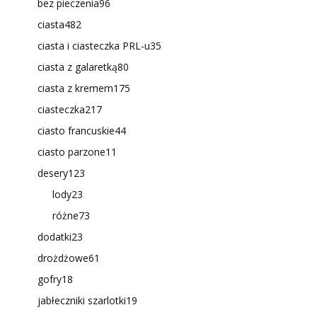
bez pieczenia
96
ciasta
482
ciasta i ciasteczka PRL-u
35
ciasta z galaretką
80
ciasta z kremem
175
ciasteczka
217
ciasto francuskie
44
ciasto parzone
11
desery
123
lody
23
różne
73
dodatki
23
drożdżowe
61
gofry
18
jabłeczniki szarlotki
19