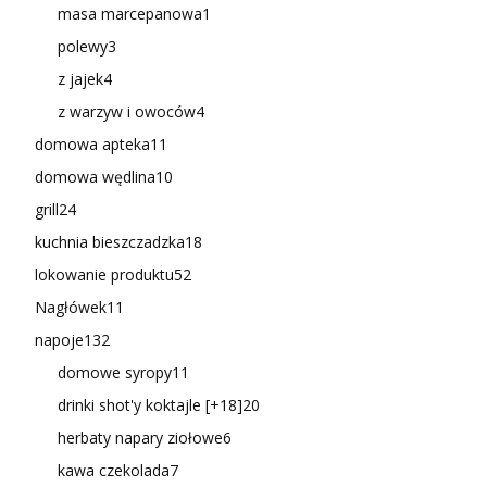
masa marcepanowa
1
polewy
3
z jajek
4
z warzyw i owoców
4
domowa apteka
11
domowa wędlina
10
grill
24
kuchnia bieszczadzka
18
lokowanie produktu
52
Nagłówek
11
napoje
132
domowe syropy
11
drinki shot'y koktajle [+18]
20
herbaty napary ziołowe
6
kawa czekolada
7