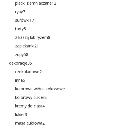
placki ziemniaczane
12
ryby
7
surówki
17
tarty
5
z kaszą lub ryżem
8
zapiekanki
21
zupy
58
dekoracje
35
czekoladowe
2
inne
5
kolorowe wiórki kokosowe
1
kolorowy cukier
2
kremy do ciast
4
lukier
3
masa cukrowa
2