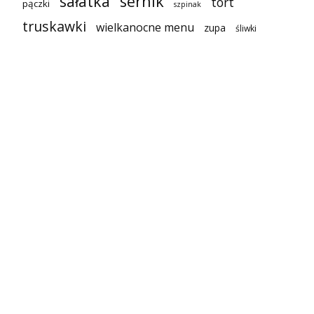
sałatka
sernik
tort
pączki
szpinak
truskawki
wielkanocne menu
zupa
śliwki