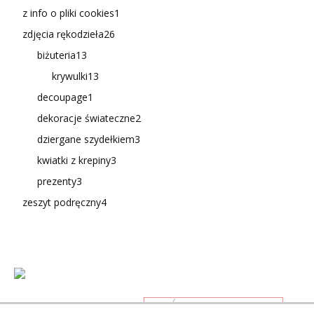
z info o pliki cookies
1
zdjęcia rękodzieła
26
biżuteria
13
krywulki
13
decoupage
1
dekoracje świateczne
2
dziergane szydełkiem
3
kwiatki z krepiny
3
prezenty
3
zeszyt podręczny
4