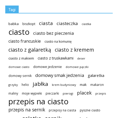
Tagi
ciasta
ciasteczka
babka
biszkopt
ciastka
ciasto
ciasto bez pieczenia
ciasto francuskie
ciasto na komunię
ciasto z galaretką
ciasto z kremem
ciasto z truskawkami
ciasto z makiem
deser
domowe jedzenie
domowe pączki
domowe ciasto
domowy smak jedzenia
galaretka
domowy sernik
jabłka
mak
helio
makaron
grzyby
krem budyniowy
placek
maliny
moje wypieki
pieczarki
pierogi
przepis
przepis na ciasto
przepis na sernik
przepisy na ciasta
pyszne ciasto