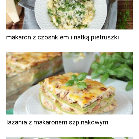
makaron z czosnkiem i natką pietruszki
lazania z makaronem szpinakowym