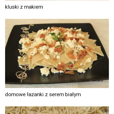
kluski z makiem
domowe łazanki z serem białym