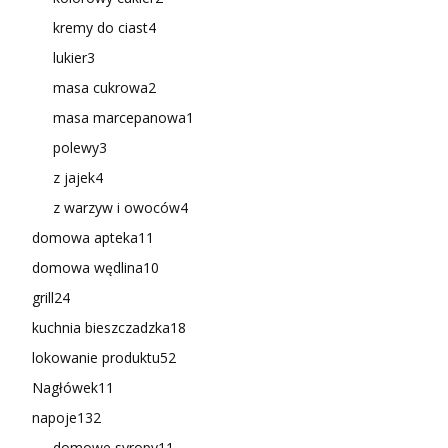
kremy do ciast
4
lukier
3
masa cukrowa
2
masa marcepanowa
1
polewy
3
z jajek
4
z warzyw i owoców
4
domowa apteka
11
domowa wędlina
10
grill
24
kuchnia bieszczadzka
18
lokowanie produktu
52
Nagłówek
11
napoje
132
domowe syropy
11