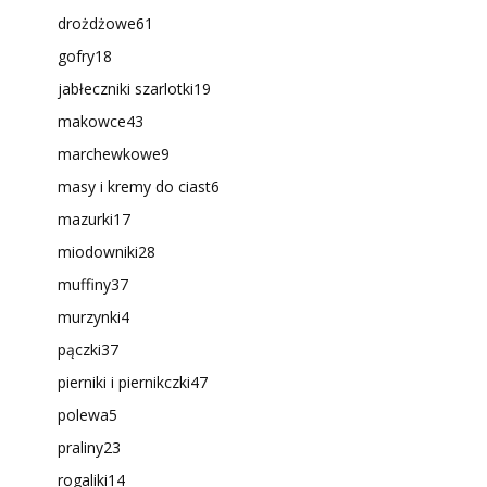
drożdżowe
61
gofry
18
jabłeczniki szarlotki
19
makowce
43
marchewkowe
9
masy i kremy do ciast
6
mazurki
17
miodowniki
28
muffiny
37
murzynki
4
pączki
37
pierniki i piernikczki
47
polewa
5
praliny
23
rogaliki
14