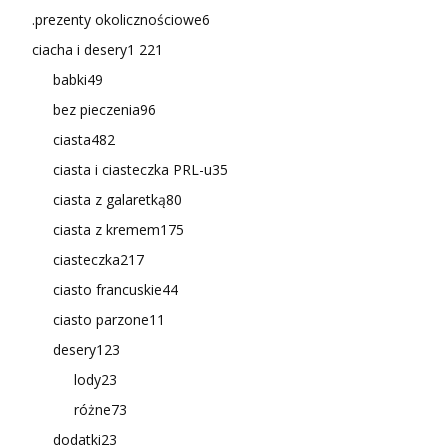
.prezenty okolicznościowe
6
ciacha i desery
1 221
babki
49
bez pieczenia
96
ciasta
482
ciasta i ciasteczka PRL-u
35
ciasta z galaretką
80
ciasta z kremem
175
ciasteczka
217
ciasto francuskie
44
ciasto parzone
11
desery
123
lody
23
różne
73
dodatki
23