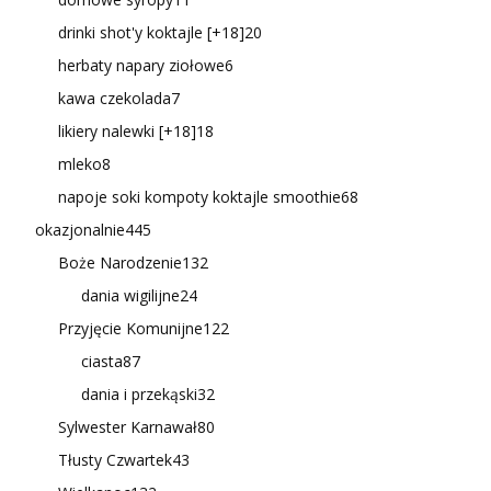
drinki shot'y koktajle [+18]
20
herbaty napary ziołowe
6
kawa czekolada
7
likiery nalewki [+18]
18
mleko
8
napoje soki kompoty koktajle smoothie
68
okazjonalnie
445
Boże Narodzenie
132
dania wigilijne
24
Przyjęcie Komunijne
122
ciasta
87
dania i przekąski
32
Sylwester Karnawał
80
Tłusty Czwartek
43