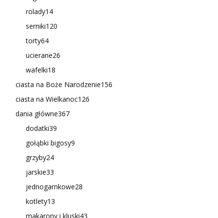
rolady
14
serniki
120
torty
64
ucierane
26
wafelki
18
ciasta na Boże Narodzenie
156
ciasta na Wielkanoc
126
dania główne
367
dodatki
39
gołąbki bigosy
9
grzyby
24
jarskie
33
jednogarnkowe
28
kotlety
13
makarony i kluski
43