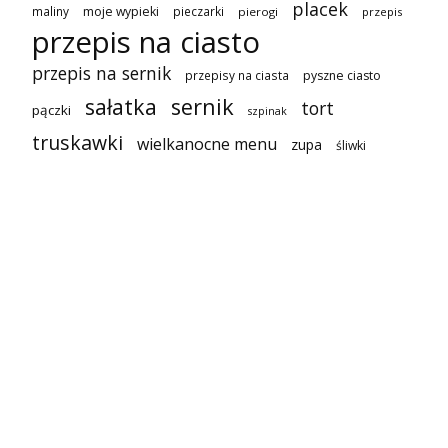
placek
maliny
moje wypieki
pieczarki
pierogi
przepis
przepis na ciasto
przepis na sernik
przepisy na ciasta
pyszne ciasto
sałatka
sernik
tort
pączki
szpinak
truskawki
wielkanocne menu
zupa
śliwki