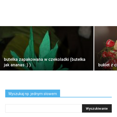
butelka zapakowana w czekoladki (butelka
jak ananas :) )
bukiet z 
Wyszukaj np. jednym słowem