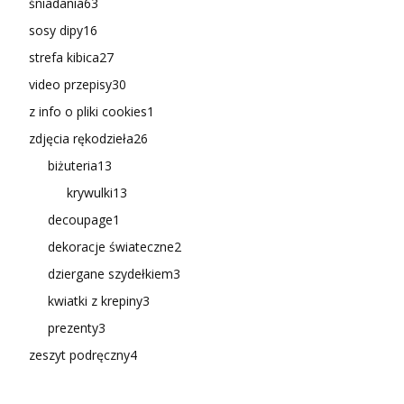
śniadania
63
sosy dipy
16
strefa kibica
27
video przepisy
30
z info o pliki cookies
1
zdjęcia rękodzieła
26
biżuteria
13
krywulki
13
decoupage
1
dekoracje świateczne
2
dziergane szydełkiem
3
kwiatki z krepiny
3
prezenty
3
zeszyt podręczny
4