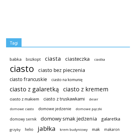
Tagi
ciasta
ciasteczka
babka
biszkopt
ciastka
ciasto
ciasto bez pieczenia
ciasto francuskie
ciasto na komunię
ciasto z galaretką
ciasto z kremem
ciasto z truskawkami
ciasto z makiem
deser
domowe jedzenie
domowe pączki
domowe ciasto
domowy smak jedzenia
galaretka
domowy sernik
jabłka
mak
helio
makaron
grzyby
krem budyniowy