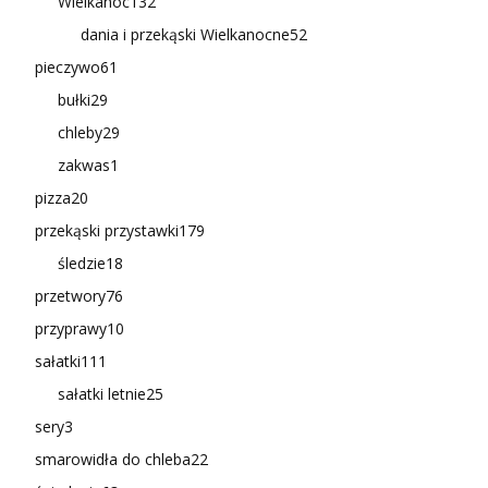
Wielkanoc
132
dania i przekąski Wielkanocne
52
pieczywo
61
bułki
29
chleby
29
zakwas
1
pizza
20
przekąski przystawki
179
śledzie
18
przetwory
76
przyprawy
10
sałatki
111
sałatki letnie
25
sery
3
smarowidła do chleba
22