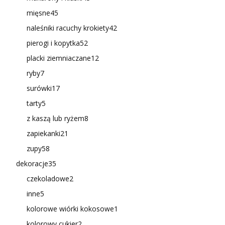
mięsne
45
naleśniki racuchy krokiety
42
pierogi i kopytka
52
placki ziemniaczane
12
ryby
7
surówki
17
tarty
5
z kaszą lub ryżem
8
zapiekanki
21
zupy
58
dekoracje
35
czekoladowe
2
inne
5
kolorowe wiórki kokosowe
1
kolorowy cukier
2