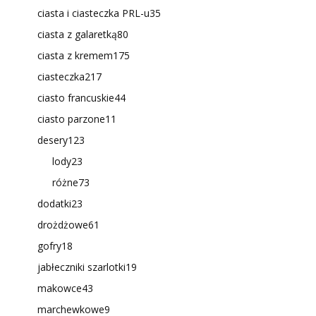
ciasta i ciasteczka PRL-u
35
ciasta z galaretką
80
ciasta z kremem
175
ciasteczka
217
ciasto francuskie
44
ciasto parzone
11
desery
123
lody
23
różne
73
dodatki
23
drożdżowe
61
gofry
18
jabłeczniki szarlotki
19
makowce
43
marchewkowe
9