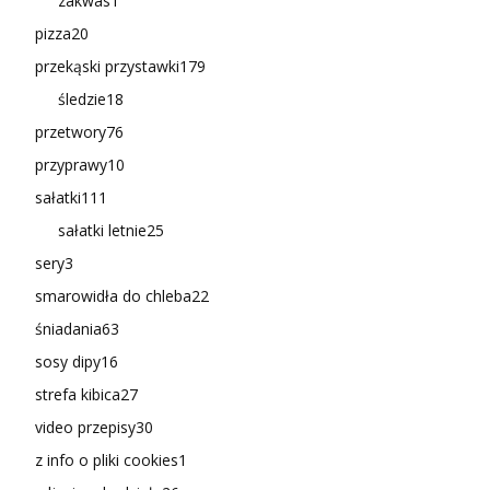
zakwas
1
pizza
20
przekąski przystawki
179
śledzie
18
przetwory
76
przyprawy
10
sałatki
111
sałatki letnie
25
sery
3
smarowidła do chleba
22
śniadania
63
sosy dipy
16
strefa kibica
27
video przepisy
30
z info o pliki cookies
1