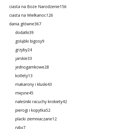
ciasta na Boże Narodzenie
156
ciasta na Wielkanoc
126
dania główne
367
dodatki
39
gołąbki bigosy
9
grzyby
24
jarskie
33
jednogarnkowe
28
kotlety
13
makarony i kluski
43
mięsne
45
naleśniki racuchy krokiety
42
pierogi i kopytka
52
placki ziemniaczane
12
ryby
7