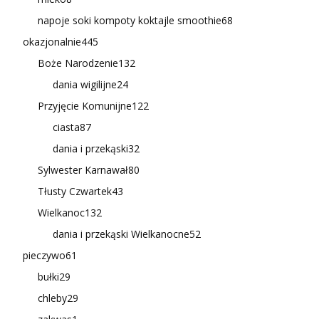
napoje soki kompoty koktajle smoothie
68
okazjonalnie
445
Boże Narodzenie
132
dania wigilijne
24
Przyjęcie Komunijne
122
ciasta
87
dania i przekąski
32
Sylwester Karnawał
80
Tłusty Czwartek
43
Wielkanoc
132
dania i przekąski Wielkanocne
52
pieczywo
61
bułki
29
chleby
29