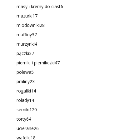
masy i kremy do ciast
6
mazurki
17
miodowniki
28
muffiny
37
murzynki
4
pączki
37
pierniki i piernikczki
47
polewa
5
praliny
23
rogaliki
14
rolady
14
serniki
120
torty
64
ucierane
26
wafelki
18