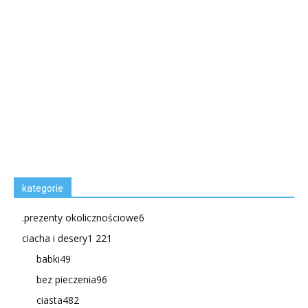
kategorie
.prezenty okolicznościowe
6
ciacha i desery
1 221
babki
49
bez pieczenia
96
ciasta
482