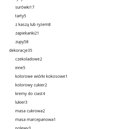
surówki
17
tarty
5
z kaszą lub ryżem
8
zapiekanki
21
zupy
58
dekoracje
35
czekoladowe
2
inne
5
kolorowe wiórki kokosowe
1
kolorowy cukier
2
kremy do ciast
4
lukier
3
masa cukrowa
2
masa marcepanowa
1
polewy
3