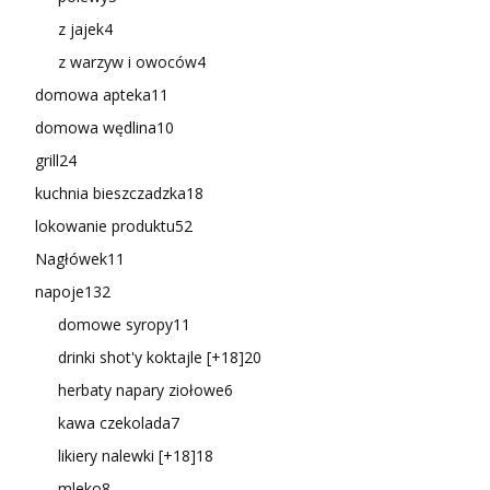
z jajek
4
z warzyw i owoców
4
domowa apteka
11
domowa wędlina
10
grill
24
kuchnia bieszczadzka
18
lokowanie produktu
52
Nagłówek
11
napoje
132
domowe syropy
11
drinki shot'y koktajle [+18]
20
herbaty napary ziołowe
6
kawa czekolada
7
likiery nalewki [+18]
18
mleko
8