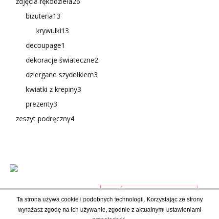
zdjęcia rękodzieła
26
biżuteria
13
krywulki
13
decoupage
1
dekoracje świateczne
2
dziergane szydełkiem
3
kwiatki z krepiny
3
prezenty
3
zeszyt podręczny
4
Ta strona używa cookie i podobnych technologii. Korzystając ze strony
wyrażasz zgodę na ich używanie, zgodnie z aktualnymi ustawieniami