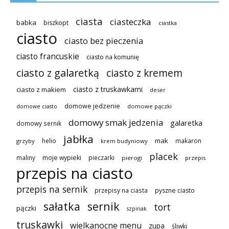
ciasta
ciasteczka
babka
biszkopt
ciastka
ciasto
ciasto bez pieczenia
ciasto francuskie
ciasto na komunię
ciasto z galaretką
ciasto z kremem
ciasto z truskawkami
ciasto z makiem
deser
domowe jedzenie
domowe pączki
domowe ciasto
domowy smak jedzenia
galaretka
domowy sernik
jabłka
mak
helio
makaron
grzyby
krem budyniowy
placek
maliny
moje wypieki
pieczarki
pierogi
przepis
przepis na ciasto
przepis na sernik
przepisy na ciasta
pyszne ciasto
sałatka
sernik
tort
pączki
szpinak
truskawki
wielkanocne menu
zupa
śliwki