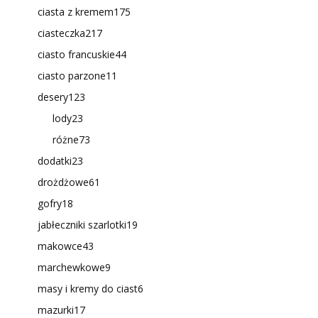
ciasta z kremem
175
ciasteczka
217
ciasto francuskie
44
ciasto parzone
11
desery
123
lody
23
różne
73
dodatki
23
drożdżowe
61
gofry
18
jabłeczniki szarlotki
19
makowce
43
marchewkowe
9
masy i kremy do ciast
6
mazurki
17