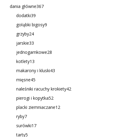
dania główne
367
dodatki
39
gołąbki bigosy
9
grzyby
24
jarskie
33
jednogarnkowe
28
kotlety
13
makarony i kluski
43
mięsne
45
naleśniki racuchy krokiety
42
pierogi i kopytka
52
placki ziemniaczane
12
ryby
7
surówki
17
tarty
5