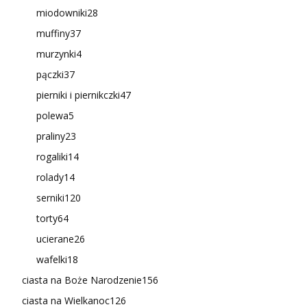
miodowniki
28
muffiny
37
murzynki
4
pączki
37
pierniki i piernikczki
47
polewa
5
praliny
23
rogaliki
14
rolady
14
serniki
120
torty
64
ucierane
26
wafelki
18
ciasta na Boże Narodzenie
156
ciasta na Wielkanoc
126