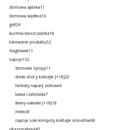
domowa apteka
11
domowa wędlina
10
grill
24
kuchnia bieszczadzka
18
lokowanie produktu
52
Nagłówek
11
napoje
132
domowe syropy
11
drinki shot'y koktajle [+18]
20
herbaty napary ziołowe
6
kawa czekolada
7
likiery nalewki [+18]
18
mleko
8
napoje soki kompoty koktajle smoothie
68
okazjonalnie
445