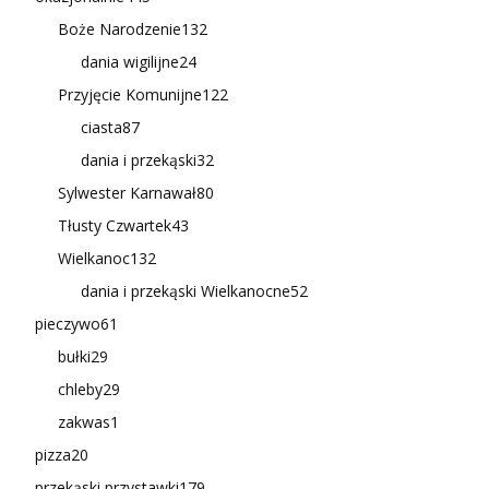
Boże Narodzenie
132
dania wigilijne
24
Przyjęcie Komunijne
122
ciasta
87
dania i przekąski
32
Sylwester Karnawał
80
Tłusty Czwartek
43
Wielkanoc
132
dania i przekąski Wielkanocne
52
pieczywo
61
bułki
29
chleby
29
zakwas
1
pizza
20
przekąski przystawki
179