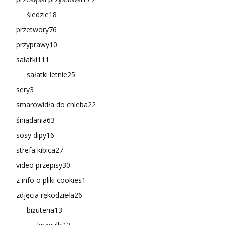
śledzie
18
przetwory
76
przyprawy
10
sałatki
111
sałatki letnie
25
sery
3
smarowidła do chleba
22
śniadania
63
sosy dipy
16
strefa kibica
27
video przepisy
30
z info o pliki cookies
1
zdjęcia rękodzieła
26
biżuteria
13