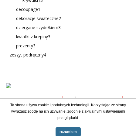
krywulki
13
decoupage
1
dekoracje świateczne
2
dziergane szydełkiem
3
kwiatki z krepiny
3
prezenty
3
zeszyt podręczny
4
Ta strona używa cookie i podobnych technologii. Korzystając ze strony
wyrażasz zgodę na ich używanie, zgodnie z aktualnymi ustawieniami
przeglądarki.
rozumiem