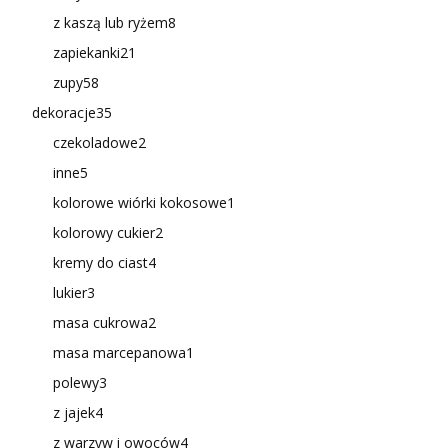
z kaszą lub ryżem
8
zapiekanki
21
zupy
58
dekoracje
35
czekoladowe
2
inne
5
kolorowe wiórki kokosowe
1
kolorowy cukier
2
kremy do ciast
4
lukier
3
masa cukrowa
2
masa marcepanowa
1
polewy
3
z jajek
4
z warzyw i owoców
4