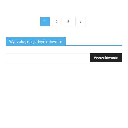
1
2
3
Wyszukaj np. jednym słowem