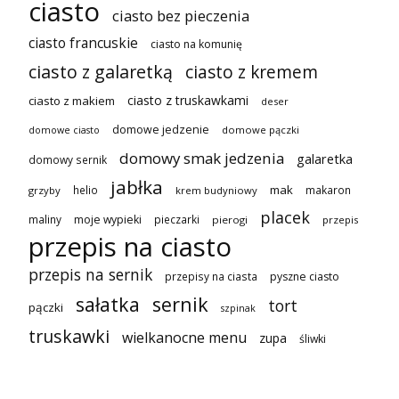
ciasto
ciasto bez pieczenia
ciasto francuskie
ciasto na komunię
ciasto z galaretką
ciasto z kremem
ciasto z truskawkami
ciasto z makiem
deser
domowe jedzenie
domowe pączki
domowe ciasto
domowy smak jedzenia
galaretka
domowy sernik
jabłka
mak
helio
makaron
grzyby
krem budyniowy
placek
maliny
moje wypieki
pieczarki
pierogi
przepis
przepis na ciasto
przepis na sernik
przepisy na ciasta
pyszne ciasto
sałatka
sernik
tort
pączki
szpinak
truskawki
wielkanocne menu
zupa
śliwki