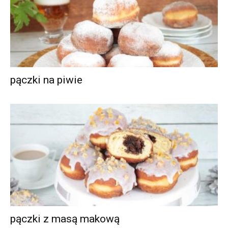
pączki na piwie
pączki z masą makową