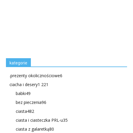
kategorie
.prezenty okolicznościowe
6
ciacha i desery
1 221
babki
49
bez pieczenia
96
ciasta
482
ciasta i ciasteczka PRL-u
35
ciasta z galaretką
80