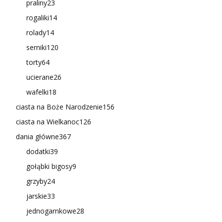
praliny
23
rogaliki
14
rolady
14
serniki
120
torty
64
ucierane
26
wafelki
18
ciasta na Boże Narodzenie
156
ciasta na Wielkanoc
126
dania główne
367
dodatki
39
gołąbki bigosy
9
grzyby
24
jarskie
33
jednogarnkowe
28