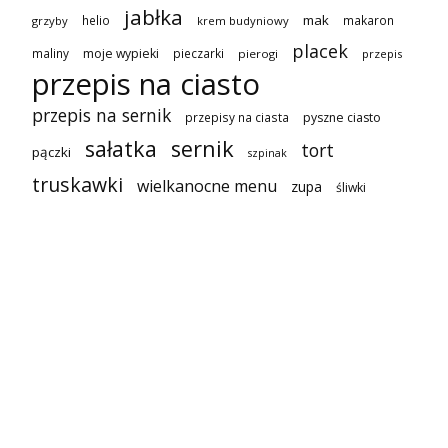
jabłka
mak
helio
makaron
grzyby
krem budyniowy
placek
maliny
moje wypieki
pieczarki
pierogi
przepis
przepis na ciasto
przepis na sernik
przepisy na ciasta
pyszne ciasto
sałatka
sernik
tort
pączki
szpinak
truskawki
wielkanocne menu
zupa
śliwki