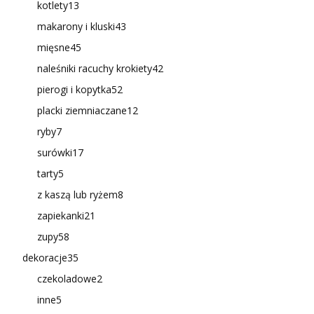
kotlety
13
makarony i kluski
43
mięsne
45
naleśniki racuchy krokiety
42
pierogi i kopytka
52
placki ziemniaczane
12
ryby
7
surówki
17
tarty
5
z kaszą lub ryżem
8
zapiekanki
21
zupy
58
dekoracje
35
czekoladowe
2
inne
5