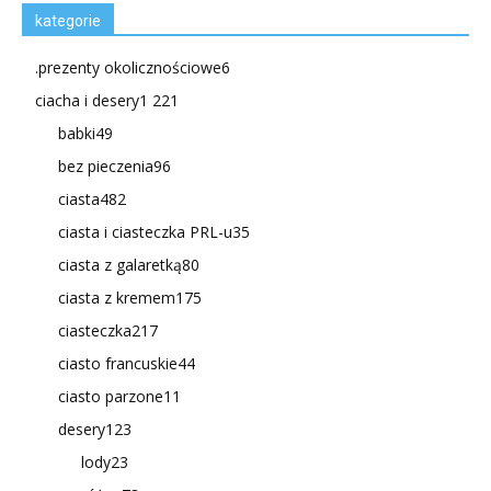
kategorie
.prezenty okolicznościowe
6
ciacha i desery
1 221
babki
49
bez pieczenia
96
ciasta
482
ciasta i ciasteczka PRL-u
35
ciasta z galaretką
80
ciasta z kremem
175
ciasteczka
217
ciasto francuskie
44
ciasto parzone
11
desery
123
lody
23