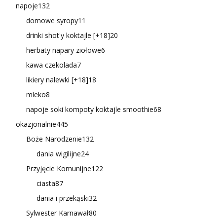
napoje
132
domowe syropy
11
drinki shot'y koktajle [+18]
20
herbaty napary ziołowe
6
kawa czekolada
7
likiery nalewki [+18]
18
mleko
8
napoje soki kompoty koktajle smoothie
68
okazjonalnie
445
Boże Narodzenie
132
dania wigilijne
24
Przyjęcie Komunijne
122
ciasta
87
dania i przekąski
32
Sylwester Karnawał
80