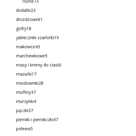
różne
73
dodatki
23
drożdżowe
61
gofry
18
jabłeczniki szarlotki
19
makowce
43
marchewkowe
9
masy i kremy do ciast
6
mazurki
17
miodowniki
28
muffiny
37
murzynki
4
pączki
37
pierniki i piernikczki
47
polewa
5