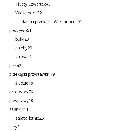
Tłusty Czwartek
43
Wielkanoc
132
dania i przekąski Wielkanocne
52
pieczywo
61
bułki
29
chleby
29
zakwas
1
pizza
20
przekąski przystawki
179
śledzie
18
przetwory
76
przyprawy
10
sałatki
111
sałatki letnie
25
sery
3