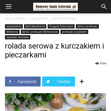
Strona główna
okazjonalnie
Boże Narodzenie
okazjonalnie
Boże Narodzenie
Przyjęcie Komunijne
dania i przekąski
Wielkanoc
dania i przekąski Wielkanocne
przekąski przystawki
Sylwester Karnawał
rolada serowa z kurczakiem i
pieczarkami
9104
Facebook
Twitter