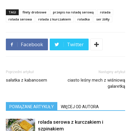
TAGI
filety drobiowe
przepis na roladę serową
rolada
rolada serowa
rolada z kurczakiem
roladka
ser żółty
Facebook
Twitter
Poprzedni artykuł
Następny artykuł
sałatka z kabanosem
ciasto leśny mech z wiśniową
galaretką
POWIĄZANE ARTYKUŁY
WIĘCEJ OD AUTORA
rolada serowa z kurczakiem i
szpinakiem