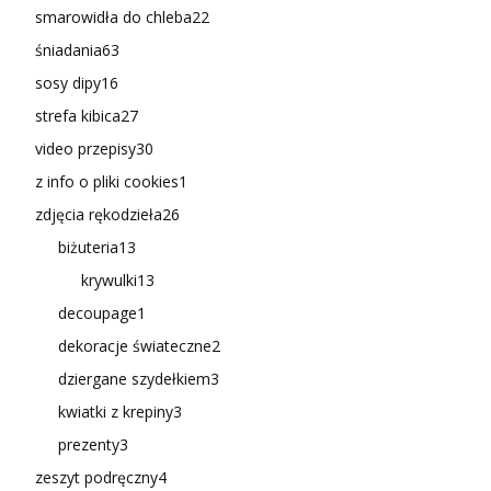
smarowidła do chleba
22
śniadania
63
sosy dipy
16
strefa kibica
27
video przepisy
30
z info o pliki cookies
1
zdjęcia rękodzieła
26
biżuteria
13
krywulki
13
decoupage
1
dekoracje świateczne
2
dziergane szydełkiem
3
kwiatki z krepiny
3
prezenty
3
zeszyt podręczny
4