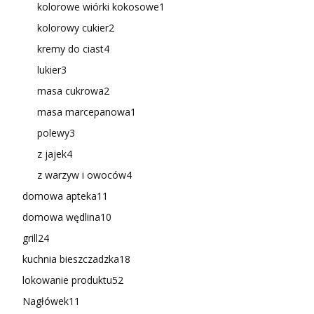
kolorowe wiórki kokosowe
1
kolorowy cukier
2
kremy do ciast
4
lukier
3
masa cukrowa
2
masa marcepanowa
1
polewy
3
z jajek
4
z warzyw i owoców
4
domowa apteka
11
domowa wędlina
10
grill
24
kuchnia bieszczadzka
18
lokowanie produktu
52
Nagłówek
11