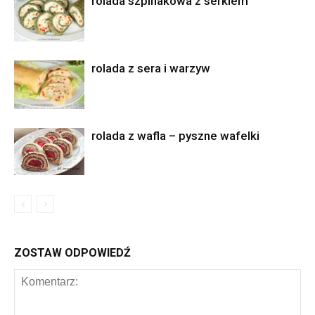
rolada szpinakowa z serkiem
rolada z sera i warzyw
rolada z wafla – pyszne wafelki
ZOSTAW ODPOWIEDŹ