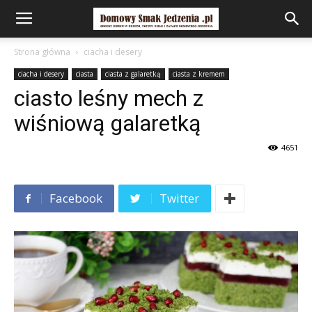
Strona główna
ciacha i desery
ciacha i desery
ciasta
ciasta z galaretką
ciasta z kremem
ciasto leśny mech z
wiśniową galaretką
4651
Facebook
Twitter