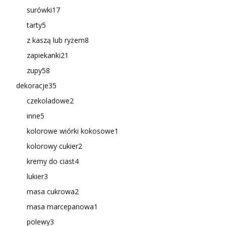
surówki
17
tarty
5
z kaszą lub ryżem
8
zapiekanki
21
zupy
58
dekoracje
35
czekoladowe
2
inne
5
kolorowe wiórki kokosowe
1
kolorowy cukier
2
kremy do ciast
4
lukier
3
masa cukrowa
2
masa marcepanowa
1
polewy
3