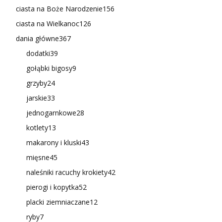
ciasta na Boże Narodzenie
156
ciasta na Wielkanoc
126
dania główne
367
dodatki
39
gołąbki bigosy
9
grzyby
24
jarskie
33
jednogarnkowe
28
kotlety
13
makarony i kluski
43
mięsne
45
naleśniki racuchy krokiety
42
pierogi i kopytka
52
placki ziemniaczane
12
ryby
7