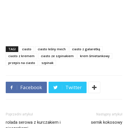
TAGI
ciasto
ciasto leśny mech
ciasto z galaretką
ciasto z kremem
ciasto ze szpinakiem
krem śmietankowy
przepis na ciasto
szpinak
Facebook
Twitter
Poprzedni artykuł
Następny artykuł
rolada serowa z kurczakiem i
sernik kokosowy