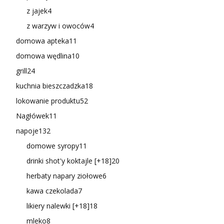
z jajek
4
z warzyw i owoców
4
domowa apteka
11
domowa wędlina
10
grill
24
kuchnia bieszczadzka
18
lokowanie produktu
52
Nagłówek
11
napoje
132
domowe syropy
11
drinki shot'y koktajle [+18]
20
herbaty napary ziołowe
6
kawa czekolada
7
likiery nalewki [+18]
18
mleko
8