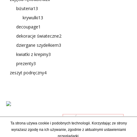
biżuteria
13
krywulki
13
decoupage
1
dekoracje świateczne
2
dziergane szydełkiem
3
kwiatki z krepiny
3
prezenty
3
zeszyt podręczny
4
Ta strona używa cookie i podobnych technologii. Korzystając ze strony
wyrażasz zgodę na ich używanie, zgodnie z aktualnymi ustawieniami
przeglądarki.