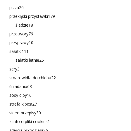
pizza
20
przekąski przystawki
179
śledzie
18
przetwory
76
przyprawy
10
sałatki
111
sałatki letnie
25
sery
3
smarowidła do chleba
22
śniadania
63
sosy dipy
16
strefa kibica
27
video przepisy
30
z info o pliki cookies
1
zdjęcia rękodzieła
26