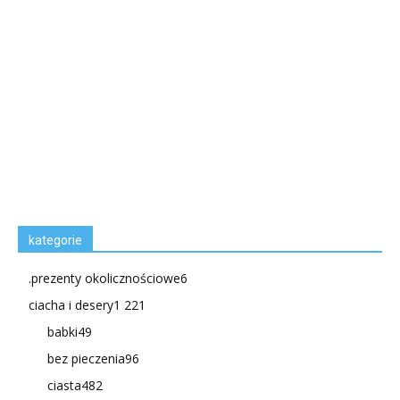
kategorie
.prezenty okolicznościowe
6
ciacha i desery
1 221
babki
49
bez pieczenia
96
ciasta
482