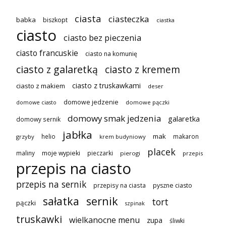
ciasta
ciasteczka
babka
biszkopt
ciastka
ciasto
ciasto bez pieczenia
ciasto francuskie
ciasto na komunię
ciasto z galaretką
ciasto z kremem
ciasto z truskawkami
ciasto z makiem
deser
domowe jedzenie
domowe pączki
domowe ciasto
domowy smak jedzenia
galaretka
domowy sernik
jabłka
mak
helio
makaron
grzyby
krem budyniowy
placek
maliny
moje wypieki
pieczarki
pierogi
przepis
przepis na ciasto
przepis na sernik
przepisy na ciasta
pyszne ciasto
sałatka
sernik
tort
pączki
szpinak
truskawki
wielkanocne menu
zupa
śliwki