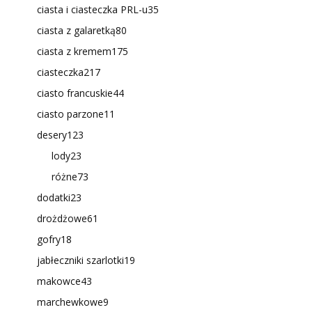
ciasta i ciasteczka PRL-u
35
ciasta z galaretką
80
ciasta z kremem
175
ciasteczka
217
ciasto francuskie
44
ciasto parzone
11
desery
123
lody
23
różne
73
dodatki
23
drożdżowe
61
gofry
18
jabłeczniki szarlotki
19
makowce
43
marchewkowe
9