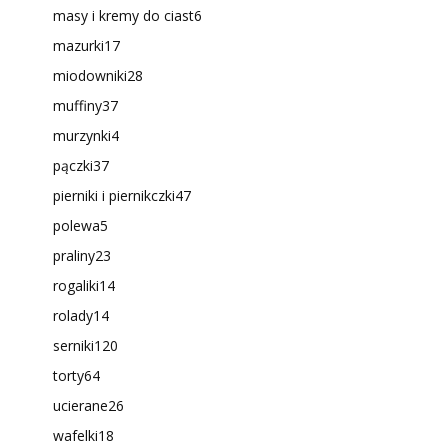
masy i kremy do ciast
6
mazurki
17
miodowniki
28
muffiny
37
murzynki
4
pączki
37
pierniki i piernikczki
47
polewa
5
praliny
23
rogaliki
14
rolady
14
serniki
120
torty
64
ucierane
26
wafelki
18