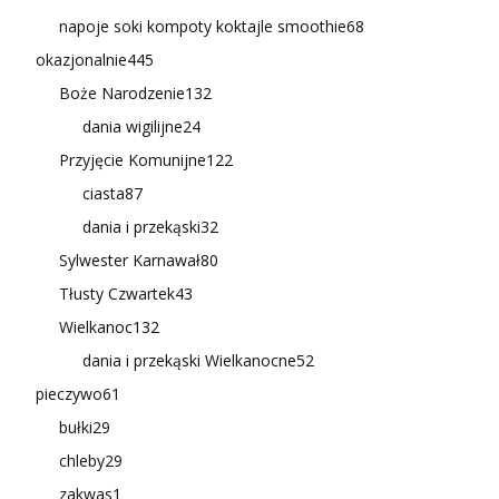
napoje soki kompoty koktajle smoothie
68
okazjonalnie
445
Boże Narodzenie
132
dania wigilijne
24
Przyjęcie Komunijne
122
ciasta
87
dania i przekąski
32
Sylwester Karnawał
80
Tłusty Czwartek
43
Wielkanoc
132
dania i przekąski Wielkanocne
52
pieczywo
61
bułki
29
chleby
29
zakwas
1