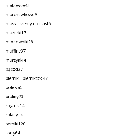
makowce
43
marchewkowe
9
masy i kremy do ciast
6
mazurki
17
miodowniki
28
muffiny
37
murzynki
4
pączki
37
pierniki i piernikczki
47
polewa
5
praliny
23
rogaliki
14
rolady
14
serniki
120
torty
64