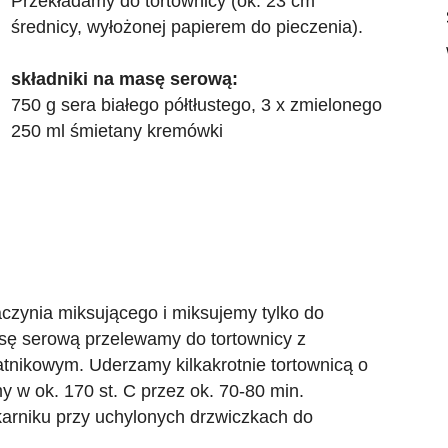
Przekładamy do tortownicy (ok. 23 cm
średnicy, wyłożonej papierem do pieczenia).
składniki na masę serową:
750 g sera białego półtłustego, 3 x zmielonego
250 ml śmietany kremówki
czynia miksującego i miksujemy tylko do
sę serową przelewamy do tortownicy z
nikowym. Uderzamy kilkakrotnie tortownicą o
y w ok. 170 st. C przez ok. 70-80 min.
arniku przy uchylonych drzwiczkach do