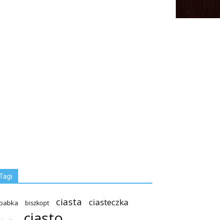
Tagi
ciasta
ciasteczka
babka
biszkopt
ciasto