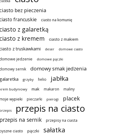
ciastka
ciasto bez pieczenia
ciasto francuskie
ciasto na komunię
ciasto z galaretką
ciasto z kremem
ciasto z makiem
ciasto z truskawkami
deser
domowe ciasto
domowe jedzenie
domowe pączki
domowy smak jedzenia
domowy sernik
jabłka
galaretka
helio
grzyby
mak
makaron
maliny
krem budyniowy
placek
moje wypieki
pieczarki
pierogi
przepis na ciasto
przepis
przepis na sernik
przepisy na ciasta
sałatka
pączki
pyszne ciasto