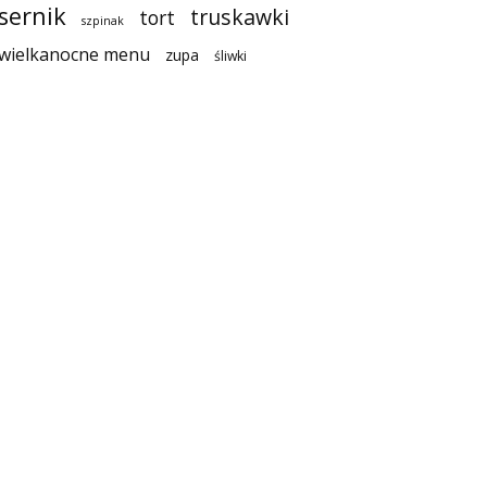
sernik
truskawki
tort
szpinak
wielkanocne menu
zupa
śliwki