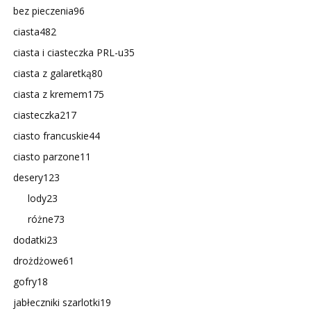
bez pieczenia
96
ciasta
482
ciasta i ciasteczka PRL-u
35
ciasta z galaretką
80
ciasta z kremem
175
ciasteczka
217
ciasto francuskie
44
ciasto parzone
11
desery
123
lody
23
różne
73
dodatki
23
drożdżowe
61
gofry
18
jabłeczniki szarlotki
19