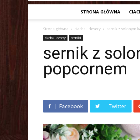
STRONA GŁÓWNA
CIAC
Strona główna
ciacha i desery
sernik z solonym 
ciacha i desery
serniki
sernik z sol
popcornem
Facebook
Twitter