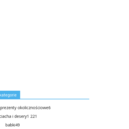
kategorie
.prezenty okolicznościowe
6
ciacha i desery
1 221
babki
49