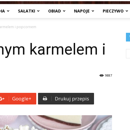
HA
SAŁATKI
OBIAD
NAPOJE
PIECZYWO
Jedzenia
karmelem i popcornem
onym karmelem i
.pl
9887
Google+
Drukuj przepis