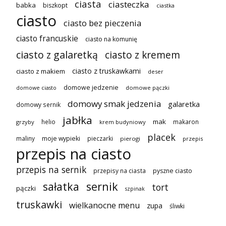
ciasta
ciasteczka
babka
biszkopt
ciastka
ciasto
ciasto bez pieczenia
ciasto francuskie
ciasto na komunię
ciasto z galaretką
ciasto z kremem
ciasto z truskawkami
ciasto z makiem
deser
domowe jedzenie
domowe pączki
domowe ciasto
domowy smak jedzenia
galaretka
domowy sernik
jabłka
mak
helio
makaron
grzyby
krem budyniowy
placek
maliny
moje wypieki
pieczarki
pierogi
przepis
przepis na ciasto
przepis na sernik
przepisy na ciasta
pyszne ciasto
sałatka
sernik
tort
pączki
szpinak
truskawki
wielkanocne menu
zupa
śliwki