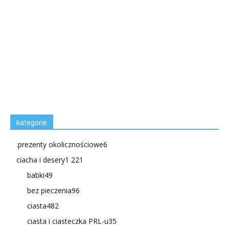
kategorie
.prezenty okolicznościowe
6
ciacha i desery
1 221
babki
49
bez pieczenia
96
ciasta
482
ciasta i ciasteczka PRL-u
35