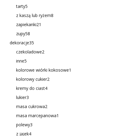
tarty
5
z kaszą lub ryżem
8
zapiekanki
21
zupy
58
dekoracje
35
czekoladowe
2
inne
5
kolorowe wiórki kokosowe
1
kolorowy cukier
2
kremy do ciast
4
lukier
3
masa cukrowa
2
masa marcepanowa
1
polewy
3
z jajek
4