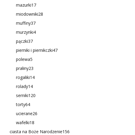
mazurki
17
miodowniki
28
muffiny
37
murzynki
4
pączki
37
pierniki i piernikczki
47
polewa
5
praliny
23
rogaliki
14
rolady
14
serniki
120
torty
64
ucierane
26
wafelki
18
ciasta na Boże Narodzenie
156