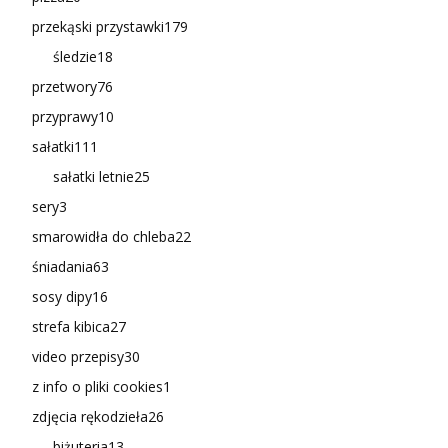
przekąski przystawki
179
śledzie
18
przetwory
76
przyprawy
10
sałatki
111
sałatki letnie
25
sery
3
smarowidła do chleba
22
śniadania
63
sosy dipy
16
strefa kibica
27
video przepisy
30
z info o pliki cookies
1
zdjęcia rękodzieła
26
biżuteria
13