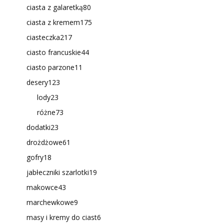
ciasta z galaretką
80
ciasta z kremem
175
ciasteczka
217
ciasto francuskie
44
ciasto parzone
11
desery
123
lody
23
różne
73
dodatki
23
drożdżowe
61
gofry
18
jabłeczniki szarlotki
19
makowce
43
marchewkowe
9
masy i kremy do ciast
6