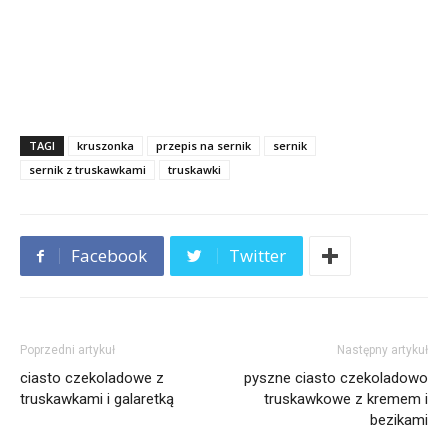
TAGI
kruszonka
przepis na sernik
sernik
sernik z truskawkami
truskawki
Facebook
Twitter
Poprzedni artykuł
Następny artykuł
ciasto czekoladowe z
pyszne ciasto czekoladowo
truskawkami i galaretką
truskawkowe z kremem i
bezikami