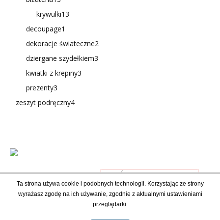
krywulki
13
decoupage
1
dekoracje świateczne
2
dziergane szydełkiem
3
kwiatki z krepiny
3
prezenty
3
zeszyt podręczny
4
Ta strona używa cookie i podobnych technologii. Korzystając ze strony
wyrażasz zgodę na ich używanie, zgodnie z aktualnymi ustawieniami
przeglądarki.