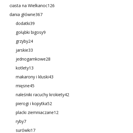
ciasta na Wielkanoc
126
dania główne
367
dodatki
39
gołąbki bigosy
9
grzyby
24
jarskie
33
jednogarnkowe
28
kotlety
13
makarony i kluski
43
mięsne
45
naleśniki racuchy krokiety
42
pierogi i kopytka
52
placki ziemniaczane
12
ryby
7
surówki
17