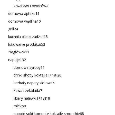
z warzyw i owoców
4
domowa apteka
11
domowa wędlina
10
grill
24
kuchnia bieszczadzka
18
lokowanie produktu
52
Nagłówek
11
napoje
132
domowe syropy
11
drinki shot'y koktajle [+18]
20
herbaty napary ziołowe
6
kawa czekolada
7
likiery nalewki [+18]
18
mleko
8
napoje soki kompoty koktajle smoothie
68