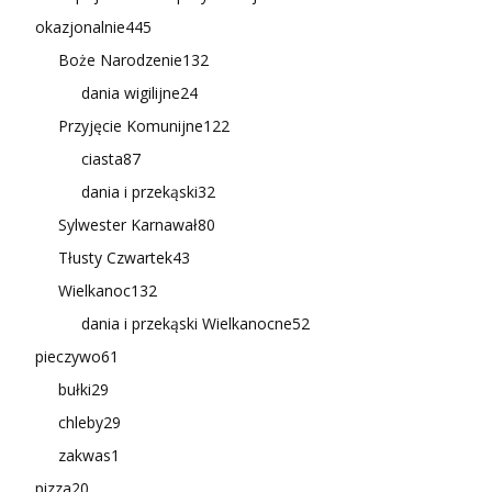
okazjonalnie
445
Boże Narodzenie
132
dania wigilijne
24
Przyjęcie Komunijne
122
ciasta
87
dania i przekąski
32
Sylwester Karnawał
80
Tłusty Czwartek
43
Wielkanoc
132
dania i przekąski Wielkanocne
52
pieczywo
61
bułki
29
chleby
29
zakwas
1
pizza
20