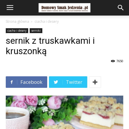
Strona główna
ciacha i desery
ciacha i desery
serniki
sernik z truskawkami i
kruszonką
7650
Facebook
Twitter