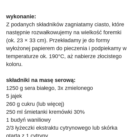
wykonanie:
Z podanych składników zagniatamy ciasto, które
następnie rozwałkowujemy na wielkość foremki
(ok. 23 × 33 cm). Przekładamy je do formy
wyłożonej papierem do pieczenia i podpiekamy w
temperaturze ok. 190°C, aż nabierze złocistego
koloru.
składniki na masę serową:
1250 g sera białego, 3x zmielonego
5 jajek
260 g cukru (lub więcej)
250 ml śmietanki kremówki 30%
1 budyń waniliowy
2/3 łyżeczki ekstraktu cytrynowego lub skórka
otarta z 1 cytryny