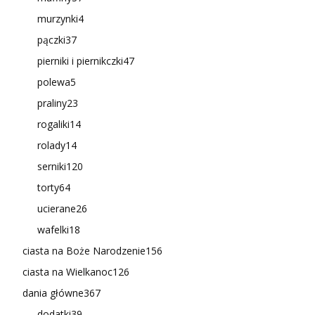
murzynki
4
pączki
37
pierniki i piernikczki
47
polewa
5
praliny
23
rogaliki
14
rolady
14
serniki
120
torty
64
ucierane
26
wafelki
18
ciasta na Boże Narodzenie
156
ciasta na Wielkanoc
126
dania główne
367
dodatki
39