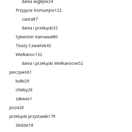
dania wigilijne
24
Przyjęcie Komunijne
122
ciasta
87
dania i przekąski
32
Sylwester Karnawał
80
Tłusty Czwartek
43
Wielkanoc
132
dania i przekąski Wielkanocne
52
pieczywo
61
bułki
29
chleby
29
zakwas
1
pizza
20
przekąski przystawki
179
śledzie
18