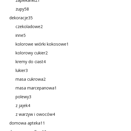
zapiekanki
21
zupy
58
dekoracje
35
czekoladowe
2
inne
5
kolorowe wiórki kokosowe
1
kolorowy cukier
2
kremy do ciast
4
lukier
3
masa cukrowa
2
masa marcepanowa
1
polewy
3
z jajek
4
z warzyw i owoców
4
domowa apteka
11