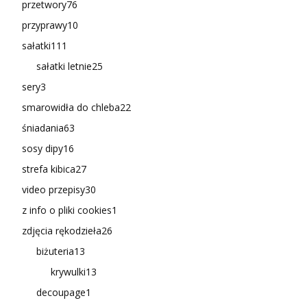
przetwory
76
przyprawy
10
sałatki
111
sałatki letnie
25
sery
3
smarowidła do chleba
22
śniadania
63
sosy dipy
16
strefa kibica
27
video przepisy
30
z info o pliki cookies
1
zdjęcia rękodzieła
26
biżuteria
13
krywulki
13
decoupage
1