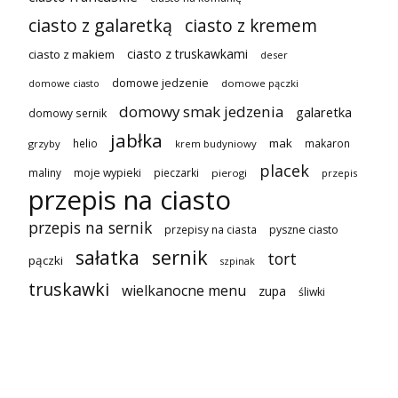
ciasto z galaretką
ciasto z kremem
ciasto z truskawkami
ciasto z makiem
deser
domowe jedzenie
domowe pączki
domowe ciasto
domowy smak jedzenia
galaretka
domowy sernik
jabłka
mak
helio
makaron
grzyby
krem budyniowy
placek
maliny
moje wypieki
pieczarki
pierogi
przepis
przepis na ciasto
przepis na sernik
przepisy na ciasta
pyszne ciasto
sałatka
sernik
tort
pączki
szpinak
truskawki
wielkanocne menu
zupa
śliwki