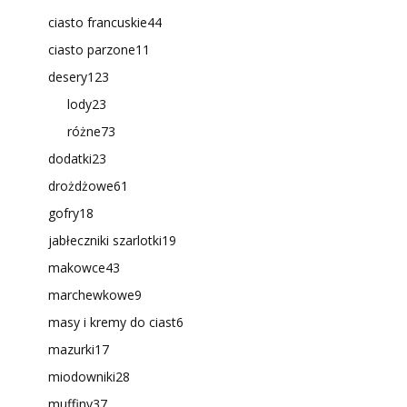
ciasto francuskie
44
ciasto parzone
11
desery
123
lody
23
różne
73
dodatki
23
drożdżowe
61
gofry
18
jabłeczniki szarlotki
19
makowce
43
marchewkowe
9
masy i kremy do ciast
6
mazurki
17
miodowniki
28
muffiny
37