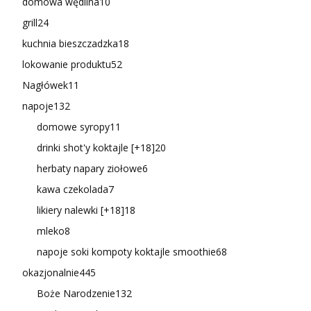
domowa wędlina
10
grill
24
kuchnia bieszczadzka
18
lokowanie produktu
52
Nagłówek
11
napoje
132
domowe syropy
11
drinki shot'y koktajle [+18]
20
herbaty napary ziołowe
6
kawa czekolada
7
likiery nalewki [+18]
18
mleko
8
napoje soki kompoty koktajle smoothie
68
okazjonalnie
445
Boże Narodzenie
132