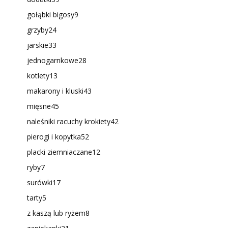
gołąbki bigosy
9
grzyby
24
jarskie
33
jednogarnkowe
28
kotlety
13
makarony i kluski
43
mięsne
45
naleśniki racuchy krokiety
42
pierogi i kopytka
52
placki ziemniaczane
12
ryby
7
surówki
17
tarty
5
z kaszą lub ryżem
8