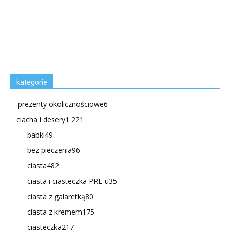
kategorie
.prezenty okolicznościowe
6
ciacha i desery
1 221
babki
49
bez pieczenia
96
ciasta
482
ciasta i ciasteczka PRL-u
35
ciasta z galaretką
80
ciasta z kremem
175
ciasteczka
217