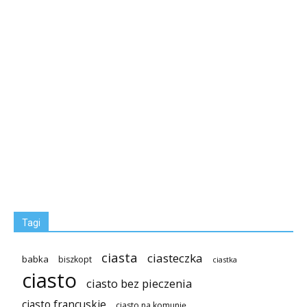
Tagi
ciasta
ciasteczka
babka
biszkopt
ciastka
ciasto
ciasto bez pieczenia
ciasto francuskie
ciasto na komunię