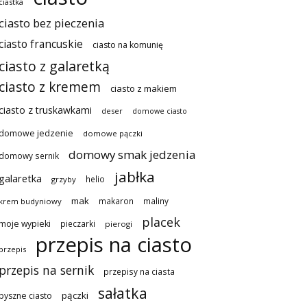
ciastka
ciasto bez pieczenia
ciasto francuskie
ciasto na komunię
ciasto z galaretką
ciasto z kremem
ciasto z makiem
ciasto z truskawkami
deser
domowe ciasto
domowe jedzenie
domowe pączki
domowy smak jedzenia
domowy sernik
jabłka
galaretka
helio
grzyby
mak
makaron
maliny
krem budyniowy
placek
moje wypieki
pieczarki
pierogi
przepis na ciasto
przepis
przepis na sernik
przepisy na ciasta
sałatka
pączki
pyszne ciasto