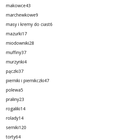
makowce
43
marchewkowe
9
masy i kremy do ciast
6
mazurki
17
miodowniki
28
muffiny
37
murzynki
4
pączki
37
pierniki i piernikczki
47
polewa
5
praliny
23
rogaliki
14
rolady
14
serniki
120
torty
64