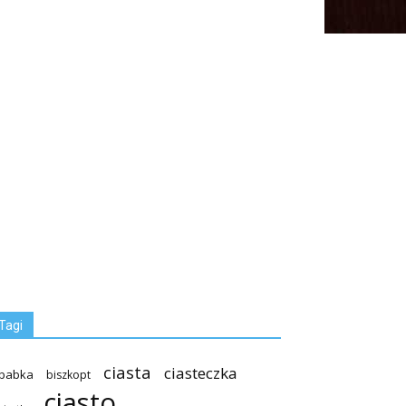
Tagi
ciasta
ciasteczka
babka
biszkopt
ciasto