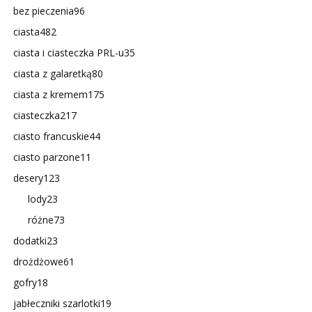
bez pieczenia
96
ciasta
482
ciasta i ciasteczka PRL-u
35
ciasta z galaretką
80
ciasta z kremem
175
ciasteczka
217
ciasto francuskie
44
ciasto parzone
11
desery
123
lody
23
różne
73
dodatki
23
drożdżowe
61
gofry
18
jabłeczniki szarlotki
19