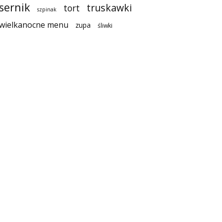
sernik
truskawki
tort
szpinak
wielkanocne menu
zupa
śliwki