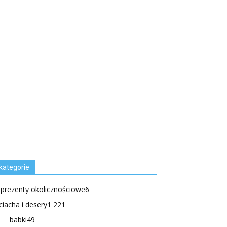
kategorie
.prezenty okolicznościowe
6
ciacha i desery
1 221
babki
49