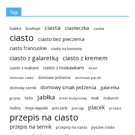
Tagi
ciasta
ciasteczka
babka
biszkopt
ciastka
ciasto
ciasto bez pieczenia
ciasto francuskie
ciasto na komunię
ciasto z galaretką
ciasto z kremem
ciasto z truskawkami
ciasto z makiem
deser
domowe jedzenie
domowe pączki
domowe ciasto
domowy smak jedzenia
galaretka
domowy sernik
jabłka
mak
helio
makaron
grzyby
krem budyniowy
placek
maliny
moje wypieki
pieczarki
pierogi
przepis
przepis na ciasto
przepis na sernik
przepisy na ciasta
pyszne ciasto