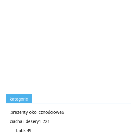
kategorie
.prezenty okolicznościowe
6
ciacha i desery
1 221
babki
49