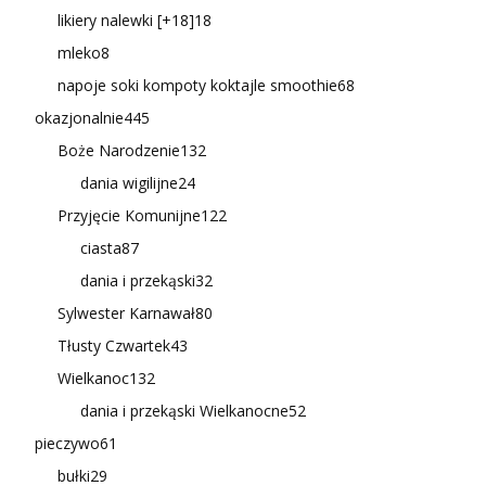
likiery nalewki [+18]
18
mleko
8
napoje soki kompoty koktajle smoothie
68
okazjonalnie
445
Boże Narodzenie
132
dania wigilijne
24
Przyjęcie Komunijne
122
ciasta
87
dania i przekąski
32
Sylwester Karnawał
80
Tłusty Czwartek
43
Wielkanoc
132
dania i przekąski Wielkanocne
52
pieczywo
61
bułki
29