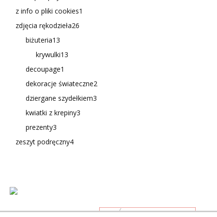
z info o pliki cookies
1
zdjęcia rękodzieła
26
biżuteria
13
krywulki
13
decoupage
1
dekoracje świateczne
2
dziergane szydełkiem
3
kwiatki z krepiny
3
prezenty
3
zeszyt podręczny
4