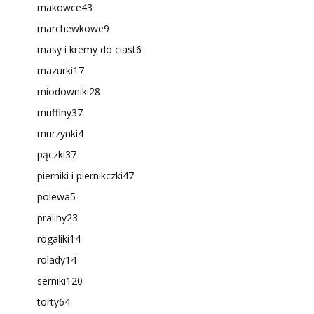
makowce
43
marchewkowe
9
masy i kremy do ciast
6
mazurki
17
miodowniki
28
muffiny
37
murzynki
4
pączki
37
pierniki i piernikczki
47
polewa
5
praliny
23
rogaliki
14
rolady
14
serniki
120
torty
64