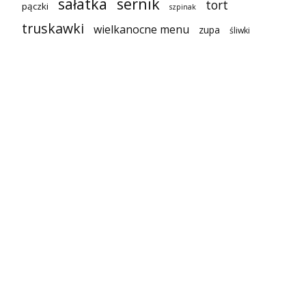
sałatka
sernik
tort
pączki
szpinak
truskawki
wielkanocne menu
zupa
śliwki