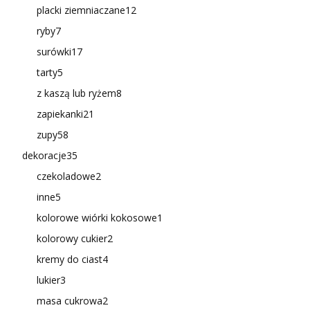
placki ziemniaczane
12
ryby
7
surówki
17
tarty
5
z kaszą lub ryżem
8
zapiekanki
21
zupy
58
dekoracje
35
czekoladowe
2
inne
5
kolorowe wiórki kokosowe
1
kolorowy cukier
2
kremy do ciast
4
lukier
3
masa cukrowa
2