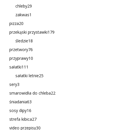
chleby
29
zakwas
1
pizza
20
przekąski przystawki
179
śledzie
18
przetwory
76
przyprawy
10
sałatki
111
sałatki letnie
25
sery
3
smarowidła do chleba
22
śniadania
63
sosy dipy
16
strefa kibica
27
video przepisy
30