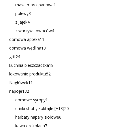
masa marcepanowa
1
polewy
3
z jajek
4
z warzyw i owoców
4
domowa apteka
11
domowa wędlina
10
grill
24
kuchnia bieszczadzka
18
lokowanie produktu
52
Nagłówek
11
napoje
132
domowe syropy
11
drinki shot'y koktajle [+18]
20
herbaty napary ziołowe
6
kawa czekolada
7