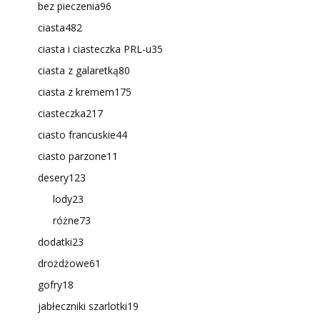
bez pieczenia
96
ciasta
482
ciasta i ciasteczka PRL-u
35
ciasta z galaretką
80
ciasta z kremem
175
ciasteczka
217
ciasto francuskie
44
ciasto parzone
11
desery
123
lody
23
różne
73
dodatki
23
drożdżowe
61
gofry
18
jabłeczniki szarlotki
19