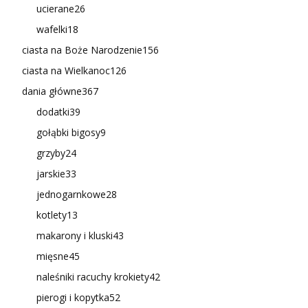
ucierane
26
wafelki
18
ciasta na Boże Narodzenie
156
ciasta na Wielkanoc
126
dania główne
367
dodatki
39
gołąbki bigosy
9
grzyby
24
jarskie
33
jednogarnkowe
28
kotlety
13
makarony i kluski
43
mięsne
45
naleśniki racuchy krokiety
42
pierogi i kopytka
52