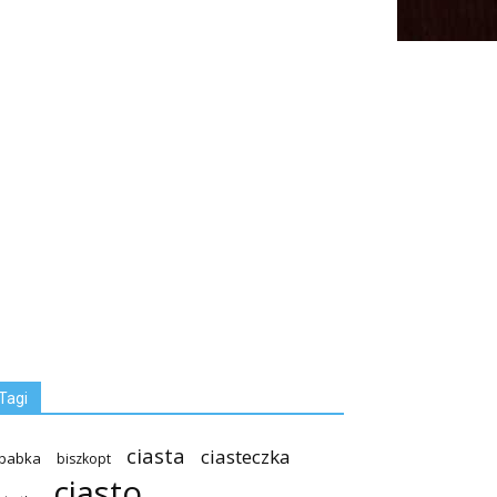
Tagi
ciasta
ciasteczka
babka
biszkopt
ciasto