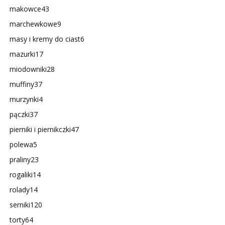
makowce
43
marchewkowe
9
masy i kremy do ciast
6
mazurki
17
miodowniki
28
muffiny
37
murzynki
4
pączki
37
pierniki i piernikczki
47
polewa
5
praliny
23
rogaliki
14
rolady
14
serniki
120
torty
64