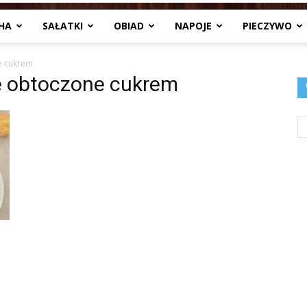
HA
SAŁATKI
OBIAD
NAPOJE
PIECZYWO
Jedzenia
e cukrem
e obtoczone cukrem
.pl