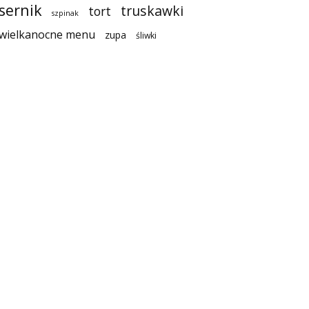
sernik
truskawki
tort
szpinak
wielkanocne menu
zupa
śliwki