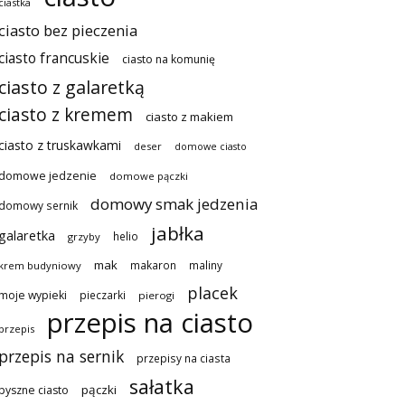
ciastka
ciasto bez pieczenia
ciasto francuskie
ciasto na komunię
ciasto z galaretką
ciasto z kremem
ciasto z makiem
ciasto z truskawkami
deser
domowe ciasto
domowe jedzenie
domowe pączki
domowy smak jedzenia
domowy sernik
jabłka
galaretka
helio
grzyby
mak
makaron
maliny
krem budyniowy
placek
moje wypieki
pieczarki
pierogi
przepis na ciasto
przepis
przepis na sernik
przepisy na ciasta
sałatka
pączki
pyszne ciasto