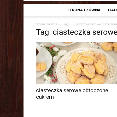
STRONA GŁÓWNA
CIAC
Strona główna
Tagi
Ciasteczka serowe obtoczon
Tag: ciasteczka serow
ciasteczka serowe obtoczone
cukrem