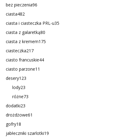
bez pieczenia
96
ciasta
482
ciasta i ciasteczka PRL-u
35
ciasta z galaretką
80
ciasta z kremem
175
ciasteczka
217
ciasto francuskie
44
ciasto parzone
11
desery
123
lody
23
różne
73
dodatki
23
drożdżowe
61
gofry
18
jabłeczniki szarlotki
19