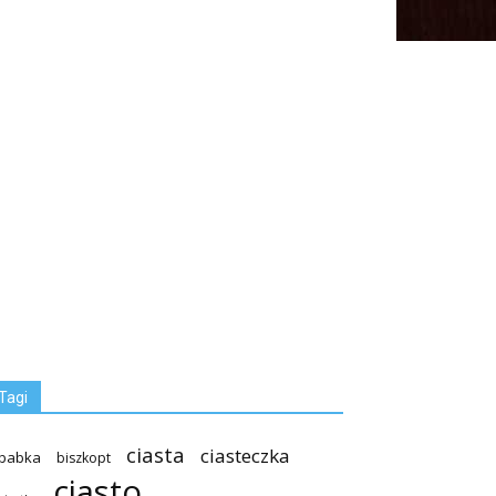
Tagi
ciasta
ciasteczka
babka
biszkopt
ciasto