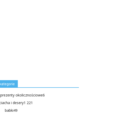
kategorie
.prezenty okolicznościowe
6
ciacha i desery
1 221
babki
49