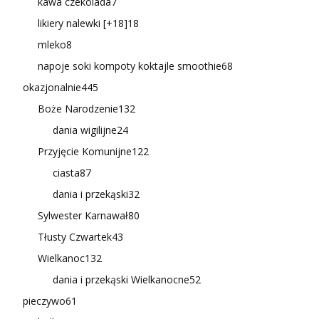
kawa czekolada
7
likiery nalewki [+18]
18
mleko
8
napoje soki kompoty koktajle smoothie
68
okazjonalnie
445
Boże Narodzenie
132
dania wigilijne
24
Przyjęcie Komunijne
122
ciasta
87
dania i przekąski
32
Sylwester Karnawał
80
Tłusty Czwartek
43
Wielkanoc
132
dania i przekąski Wielkanocne
52
pieczywo
61