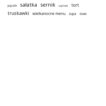
sałatka
sernik
tort
pączki
szpinak
truskawki
wielkanocne menu
zupa
śliwki