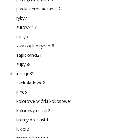
placki ziemniaczane
12
ryby
7
surówki
17
tarty
5
z kaszą lub ryżem
8
zapiekanki
21
zupy
58
dekoracje
35
czekoladowe
2
inne
5
kolorowe wiórki kokosowe
1
kolorowy cukier
2
kremy do ciast
4
lukier
3