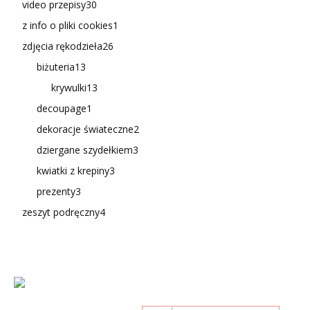
video przepisy
30
z info o pliki cookies
1
zdjęcia rękodzieła
26
biżuteria
13
krywulki
13
decoupage
1
dekoracje świateczne
2
dziergane szydełkiem
3
kwiatki z krepiny
3
prezenty
3
zeszyt podręczny
4