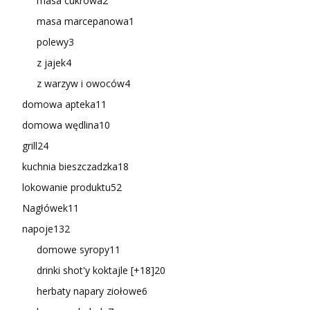
masa cukrowa
2
masa marcepanowa
1
polewy
3
z jajek
4
z warzyw i owoców
4
domowa apteka
11
domowa wędlina
10
grill
24
kuchnia bieszczadzka
18
lokowanie produktu
52
Nagłówek
11
napoje
132
domowe syropy
11
drinki shot'y koktajle [+18]
20
herbaty napary ziołowe
6