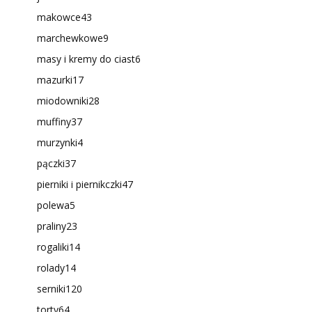
makowce
43
marchewkowe
9
masy i kremy do ciast
6
mazurki
17
miodowniki
28
muffiny
37
murzynki
4
pączki
37
pierniki i piernikczki
47
polewa
5
praliny
23
rogaliki
14
rolady
14
serniki
120
torty
64