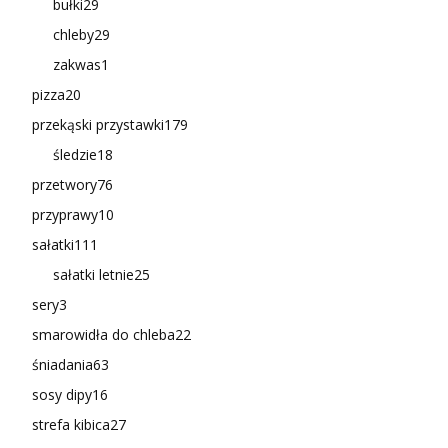
bułki
29
chleby
29
zakwas
1
pizza
20
przekąski przystawki
179
śledzie
18
przetwory
76
przyprawy
10
sałatki
111
sałatki letnie
25
sery
3
smarowidła do chleba
22
śniadania
63
sosy dipy
16
strefa kibica
27