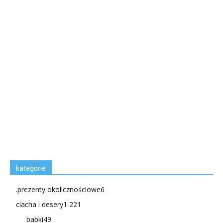
kategorie
.prezenty okolicznościowe
6
ciacha i desery
1 221
babki
49