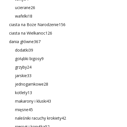
ucierane
26
wafelki
18
ciasta na Boże Narodzenie
156
ciasta na Wielkanoc
126
dania główne
367
dodatki
39
gołąbki bigosy
9
grzyby
24
jarskie
33
jednogarnkowe
28
kotlety
13
makarony i kluski
43
mięsne
45
naleśniki racuchy krokiety
42
pierogi i kopytka
52