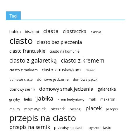
Tagi
ciasta
ciasteczka
babka
biszkopt
ciastka
ciasto
ciasto bez pieczenia
ciasto francuskie
ciasto na komunię
ciasto z galaretką
ciasto z kremem
ciasto z truskawkami
ciasto z makiem
deser
domowe jedzenie
domowe pączki
domowe ciasto
domowy smak jedzenia
galaretka
domowy sernik
jabłka
mak
helio
makaron
grzyby
krem budyniowy
placek
maliny
moje wypieki
pieczarki
pierogi
przepis
przepis na ciasto
przepis na sernik
przepisy na ciasta
pyszne ciasto