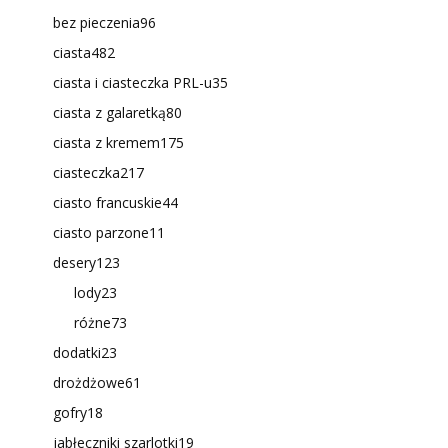
bez pieczenia
96
ciasta
482
ciasta i ciasteczka PRL-u
35
ciasta z galaretką
80
ciasta z kremem
175
ciasteczka
217
ciasto francuskie
44
ciasto parzone
11
desery
123
lody
23
różne
73
dodatki
23
drożdżowe
61
gofry
18
jabłeczniki szarlotki
19