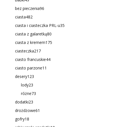
bez pieczenia
96
ciasta
482
ciasta i ciasteczka PRL-u
35
ciasta z galaretką
80
ciasta z kremem
175
ciasteczka
217
ciasto francuskie
44
ciasto parzone
11
desery
123
lody
23
różne
73
dodatki
23
drożdżowe
61
gofry
18