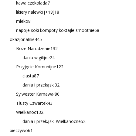
kawa czekolada
7
likiery nalewki [+18]
18
mleko
8
napoje soki kompoty koktajle smoothie
68
okazjonalnie
445
Boże Narodzenie
132
dania wigilijne
24
Przyjęcie Komunijne
122
ciasta
87
dania i przekąski
32
Sylwester Karnawał
80
Tłusty Czwartek
43
Wielkanoc
132
dania i przekąski Wielkanocne
52
pieczywo
61