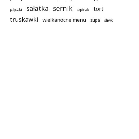
sałatka
sernik
tort
pączki
szpinak
truskawki
wielkanocne menu
zupa
śliwki