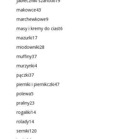
jabłeczniki szarlotki
19
makowce
43
marchewkowe
9
masy i kremy do ciast
6
mazurki
17
miodowniki
28
muffiny
37
murzynki
4
pączki
37
pierniki i piernikczki
47
polewa
5
praliny
23
rogaliki
14
rolady
14
serniki
120