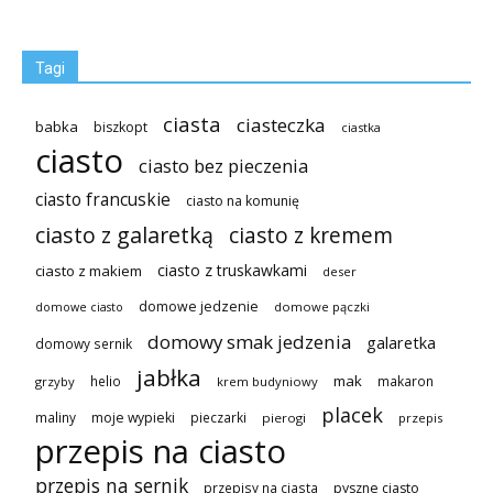
Tagi
ciasta
ciasteczka
babka
biszkopt
ciastka
ciasto
ciasto bez pieczenia
ciasto francuskie
ciasto na komunię
ciasto z galaretką
ciasto z kremem
ciasto z truskawkami
ciasto z makiem
deser
domowe jedzenie
domowe pączki
domowe ciasto
domowy smak jedzenia
galaretka
domowy sernik
jabłka
mak
helio
makaron
grzyby
krem budyniowy
placek
maliny
moje wypieki
pieczarki
pierogi
przepis
przepis na ciasto
przepis na sernik
przepisy na ciasta
pyszne ciasto