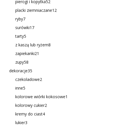
pierogi i kopytka
52
placki ziemniaczane
12
ryby
7
surówki
17
tarty
5
z kaszą lub ryżem
8
zapiekanki
21
zupy
58
dekoracje
35
czekoladowe
2
inne
5
kolorowe wiórki kokosowe
1
kolorowy cukier
2
kremy do ciast
4
lukier
3