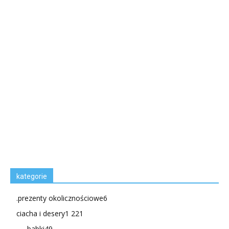
kategorie
.prezenty okolicznościowe
6
ciacha i desery
1 221
babki
49