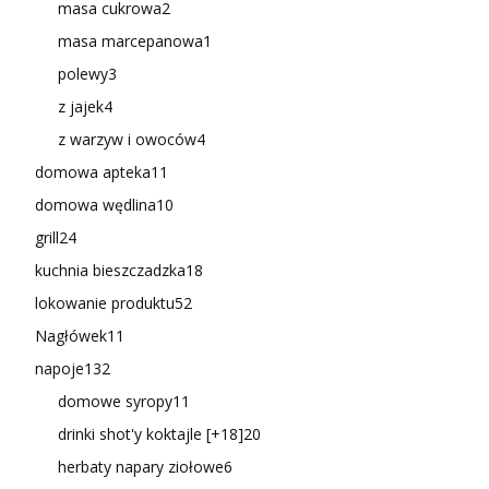
masa cukrowa
2
masa marcepanowa
1
polewy
3
z jajek
4
z warzyw i owoców
4
domowa apteka
11
domowa wędlina
10
grill
24
kuchnia bieszczadzka
18
lokowanie produktu
52
Nagłówek
11
napoje
132
domowe syropy
11
drinki shot'y koktajle [+18]
20
herbaty napary ziołowe
6