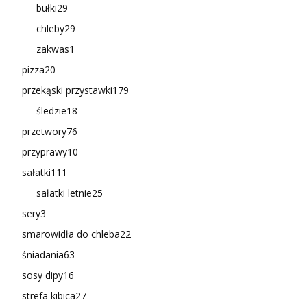
bułki
29
chleby
29
zakwas
1
pizza
20
przekąski przystawki
179
śledzie
18
przetwory
76
przyprawy
10
sałatki
111
sałatki letnie
25
sery
3
smarowidła do chleba
22
śniadania
63
sosy dipy
16
strefa kibica
27