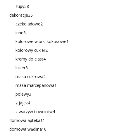
zupy
58
dekoracje
35
czekoladowe
2
inne
5
kolorowe wiórki kokosowe
1
kolorowy cukier
2
kremy do ciast
4
lukier
3
masa cukrowa
2
masa marcepanowa
1
polewy
3
z jajek
4
z warzyw i owoców
4
domowa apteka
11
domowa wędlina
10