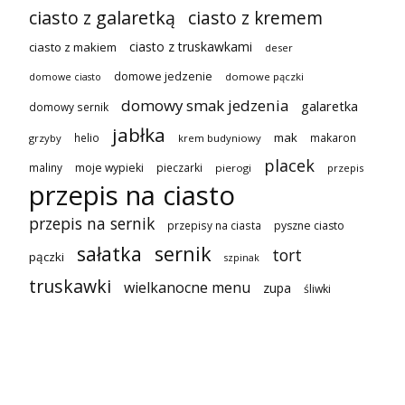
ciasto z galaretką
ciasto z kremem
ciasto z truskawkami
ciasto z makiem
deser
domowe jedzenie
domowe pączki
domowe ciasto
domowy smak jedzenia
galaretka
domowy sernik
jabłka
mak
helio
makaron
grzyby
krem budyniowy
placek
maliny
moje wypieki
pieczarki
pierogi
przepis
przepis na ciasto
przepis na sernik
przepisy na ciasta
pyszne ciasto
sałatka
sernik
tort
pączki
szpinak
truskawki
wielkanocne menu
zupa
śliwki