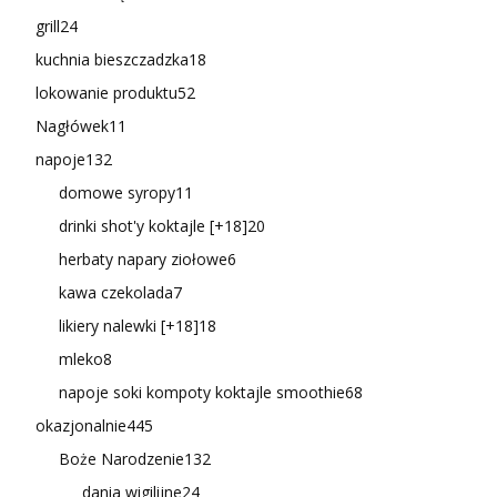
grill
24
kuchnia bieszczadzka
18
lokowanie produktu
52
Nagłówek
11
napoje
132
domowe syropy
11
drinki shot'y koktajle [+18]
20
herbaty napary ziołowe
6
kawa czekolada
7
likiery nalewki [+18]
18
mleko
8
napoje soki kompoty koktajle smoothie
68
okazjonalnie
445
Boże Narodzenie
132
dania wigilijne
24