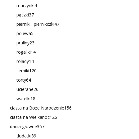
murzynki
4
pączki
37
pierniki i piernikczki
47
polewa
5
praliny
23
rogaliki
14
rolady
14
serniki
120
torty
64
ucierane
26
wafelki
18
ciasta na Boże Narodzenie
156
ciasta na Wielkanoc
126
dania główne
367
dodatki
39