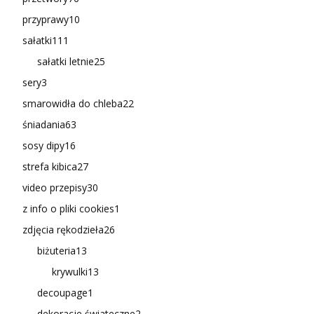
przyprawy
10
sałatki
111
sałatki letnie
25
sery
3
smarowidła do chleba
22
śniadania
63
sosy dipy
16
strefa kibica
27
video przepisy
30
z info o pliki cookies
1
zdjęcia rękodzieła
26
biżuteria
13
krywulki
13
decoupage
1
dekoracje świateczne
2