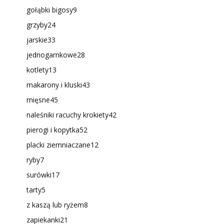
gołąbki bigosy
9
grzyby
24
jarskie
33
jednogarnkowe
28
kotlety
13
makarony i kluski
43
mięsne
45
naleśniki racuchy krokiety
42
pierogi i kopytka
52
placki ziemniaczane
12
ryby
7
surówki
17
tarty
5
z kaszą lub ryżem
8
zapiekanki
21