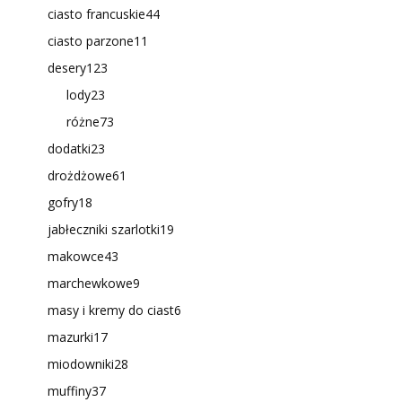
ciasto francuskie
44
ciasto parzone
11
desery
123
lody
23
różne
73
dodatki
23
drożdżowe
61
gofry
18
jabłeczniki szarlotki
19
makowce
43
marchewkowe
9
masy i kremy do ciast
6
mazurki
17
miodowniki
28
muffiny
37