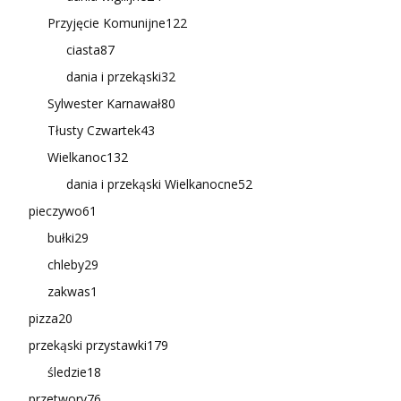
Przyjęcie Komunijne
122
ciasta
87
dania i przekąski
32
Sylwester Karnawał
80
Tłusty Czwartek
43
Wielkanoc
132
dania i przekąski Wielkanocne
52
pieczywo
61
bułki
29
chleby
29
zakwas
1
pizza
20
przekąski przystawki
179
śledzie
18
przetwory
76