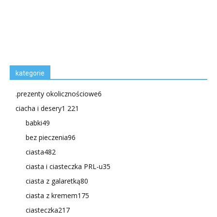
kategorie
.prezenty okolicznościowe
6
ciacha i desery
1 221
babki
49
bez pieczenia
96
ciasta
482
ciasta i ciasteczka PRL-u
35
ciasta z galaretką
80
ciasta z kremem
175
ciasteczka
217