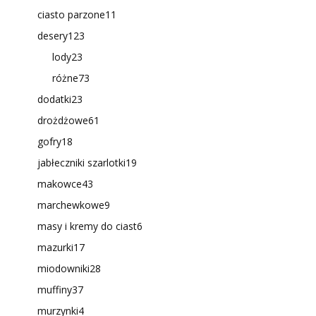
ciasto parzone
11
desery
123
lody
23
różne
73
dodatki
23
drożdżowe
61
gofry
18
jabłeczniki szarlotki
19
makowce
43
marchewkowe
9
masy i kremy do ciast
6
mazurki
17
miodowniki
28
muffiny
37
murzynki
4