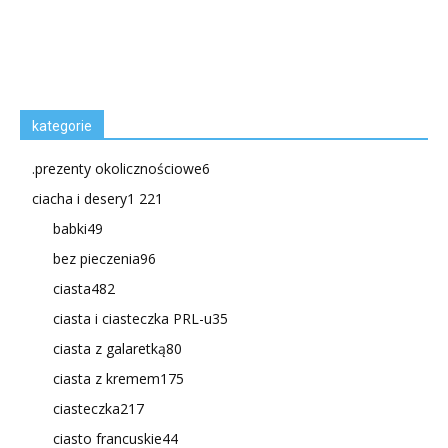
kategorie
.prezenty okolicznościowe
6
ciacha i desery
1 221
babki
49
bez pieczenia
96
ciasta
482
ciasta i ciasteczka PRL-u
35
ciasta z galaretką
80
ciasta z kremem
175
ciasteczka
217
ciasto francuskie
44