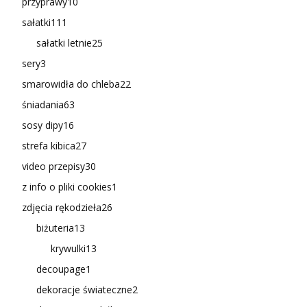
przyprawy
10
sałatki
111
sałatki letnie
25
sery
3
smarowidła do chleba
22
śniadania
63
sosy dipy
16
strefa kibica
27
video przepisy
30
z info o pliki cookies
1
zdjęcia rękodzieła
26
biżuteria
13
krywulki
13
decoupage
1
dekoracje świateczne
2