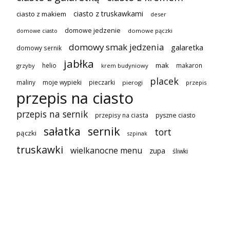
ciasto z truskawkami
ciasto z makiem
deser
domowe jedzenie
domowe pączki
domowe ciasto
domowy smak jedzenia
galaretka
domowy sernik
jabłka
mak
helio
makaron
grzyby
krem budyniowy
placek
maliny
moje wypieki
pieczarki
pierogi
przepis
przepis na ciasto
przepis na sernik
przepisy na ciasta
pyszne ciasto
sałatka
sernik
tort
pączki
szpinak
truskawki
wielkanocne menu
zupa
śliwki