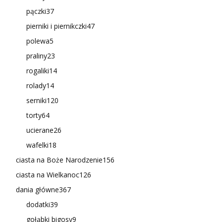
pączki
37
pierniki i piernikczki
47
polewa
5
praliny
23
rogaliki
14
rolady
14
serniki
120
torty
64
ucierane
26
wafelki
18
ciasta na Boże Narodzenie
156
ciasta na Wielkanoc
126
dania główne
367
dodatki
39
gołąbki bigosy
9