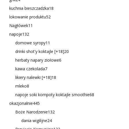
kuchnia bieszczadzka
18
lokowanie produktu
52
Nagłówek
11
napoje
132
domowe syropy
11
drinki shot'y koktajle [+18]
20
herbaty napary ziołowe
6
kawa czekolada
7
likiery nalewki [+18]
18
mleko
8
napoje soki kompoty koktajle smoothie
68
okazjonalnie
445
Boże Narodzenie
132
dania wigilijne
24