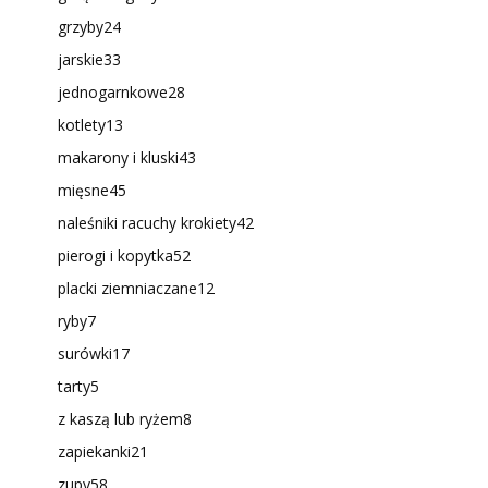
grzyby
24
jarskie
33
jednogarnkowe
28
kotlety
13
makarony i kluski
43
mięsne
45
naleśniki racuchy krokiety
42
pierogi i kopytka
52
placki ziemniaczane
12
ryby
7
surówki
17
tarty
5
z kaszą lub ryżem
8
zapiekanki
21
zupy
58