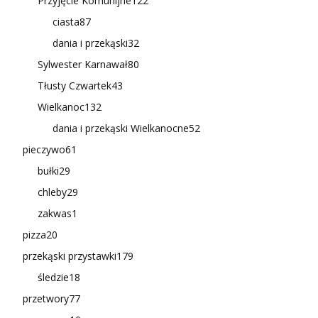
Przyjęcie Komunijne
122
ciasta
87
dania i przekąski
32
Sylwester Karnawał
80
Tłusty Czwartek
43
Wielkanoc
132
dania i przekąski Wielkanocne
52
pieczywo
61
bułki
29
chleby
29
zakwas
1
pizza
20
przekąski przystawki
179
śledzie
18
przetwory
77