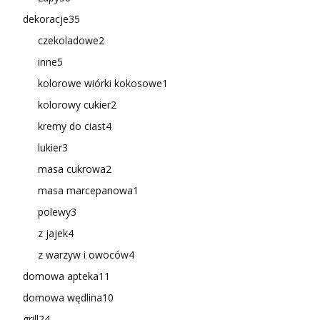
dekoracje
35
czekoladowe
2
inne
5
kolorowe wiórki kokosowe
1
kolorowy cukier
2
kremy do ciast
4
lukier
3
masa cukrowa
2
masa marcepanowa
1
polewy
3
z jajek
4
z warzyw i owoców
4
domowa apteka
11
domowa wędlina
10
grill
24