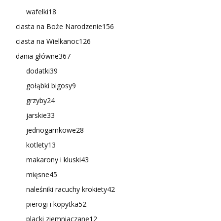
wafelki
18
ciasta na Boże Narodzenie
156
ciasta na Wielkanoc
126
dania główne
367
dodatki
39
gołąbki bigosy
9
grzyby
24
jarskie
33
jednogarnkowe
28
kotlety
13
makarony i kluski
43
mięsne
45
naleśniki racuchy krokiety
42
pierogi i kopytka
52
placki ziemniaczane
12