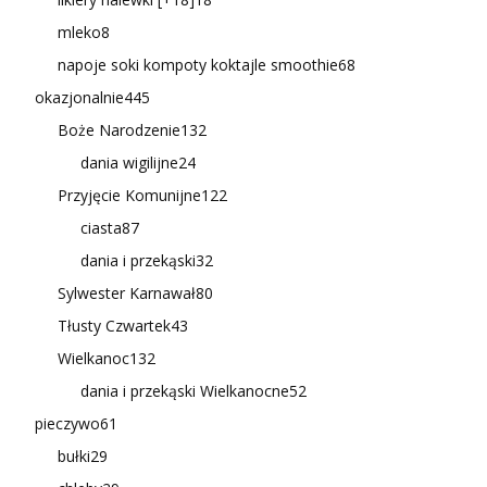
mleko
8
napoje soki kompoty koktajle smoothie
68
okazjonalnie
445
Boże Narodzenie
132
dania wigilijne
24
Przyjęcie Komunijne
122
ciasta
87
dania i przekąski
32
Sylwester Karnawał
80
Tłusty Czwartek
43
Wielkanoc
132
dania i przekąski Wielkanocne
52
pieczywo
61
bułki
29