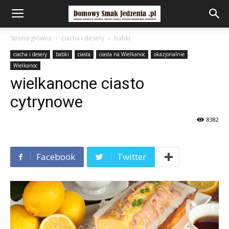
Strona główna
ciacha i desery
babki
ciacha i desery
babki
ciasta
ciasta na Wielkanoc
okazjonalnie
Wielkanoc
wielkanocne ciasto
cytrynowe
8382
Facebook
Twitter