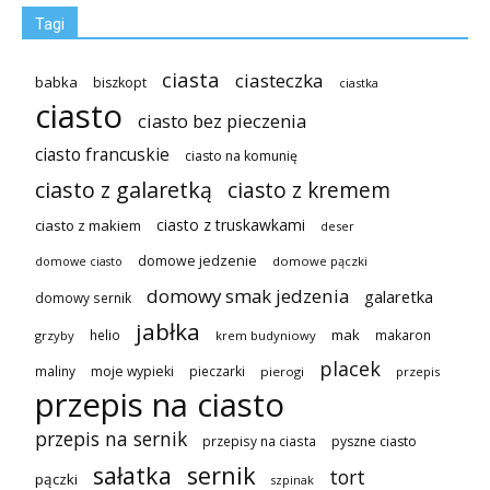
Tagi
ciasta
ciasteczka
babka
biszkopt
ciastka
ciasto
ciasto bez pieczenia
ciasto francuskie
ciasto na komunię
ciasto z galaretką
ciasto z kremem
ciasto z truskawkami
ciasto z makiem
deser
domowe jedzenie
domowe pączki
domowe ciasto
domowy smak jedzenia
galaretka
domowy sernik
jabłka
mak
helio
makaron
grzyby
krem budyniowy
placek
maliny
moje wypieki
pieczarki
pierogi
przepis
przepis na ciasto
przepis na sernik
przepisy na ciasta
pyszne ciasto
sałatka
sernik
tort
pączki
szpinak