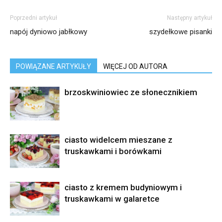
Poprzedni artykuł
Następny artykuł
napój dyniowo jabłkowy
szydełkowe pisanki
POWIĄZANE ARTYKUŁY
WIĘCEJ OD AUTORA
brzoskwiniowiec ze słonecznikiem
ciasto widelcem mieszane z
truskawkami i borówkami
ciasto z kremem budyniowym i
truskawkami w galaretce