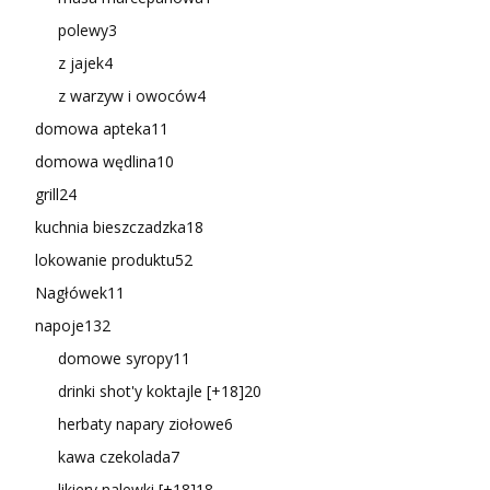
polewy
3
z jajek
4
z warzyw i owoców
4
domowa apteka
11
domowa wędlina
10
grill
24
kuchnia bieszczadzka
18
lokowanie produktu
52
Nagłówek
11
napoje
132
domowe syropy
11
drinki shot'y koktajle [+18]
20
herbaty napary ziołowe
6
kawa czekolada
7
likiery nalewki [+18]
18