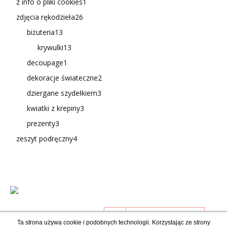
z info o pliki cookies
1
zdjęcia rękodzieła
26
biżuteria
13
krywulki
13
decoupage
1
dekoracje świateczne
2
dziergane szydełkiem
3
kwiatki z krepiny
3
prezenty
3
zeszyt podręczny
4
Ta strona używa cookie i podobnych technologii. Korzystając ze strony