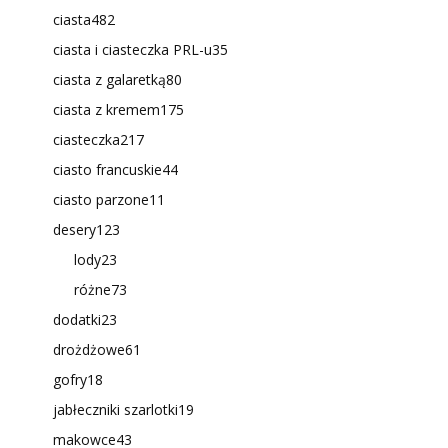
ciasta
482
ciasta i ciasteczka PRL-u
35
ciasta z galaretką
80
ciasta z kremem
175
ciasteczka
217
ciasto francuskie
44
ciasto parzone
11
desery
123
lody
23
różne
73
dodatki
23
drożdżowe
61
gofry
18
jabłeczniki szarlotki
19
makowce
43