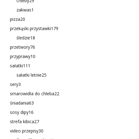
chleby
29
zakwas
1
pizza
20
przekąski przystawki
179
śledzie
18
przetwory
76
przyprawy
10
sałatki
111
sałatki letnie
25
sery
3
smarowidła do chleba
22
śniadania
63
sosy dipy
16
strefa kibica
27
video przepisy
30