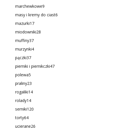
marchewkowe
9
masy i kremy do ciast
6
mazurki
17
miodowniki
28
muffiny
37
murzynki
4
pączki
37
pierniki i piernikczki
47
polewa
5
praliny
23
rogaliki
14
rolady
14
serniki
120
torty
64
ucierane
26