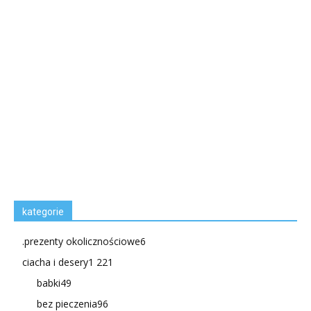
kategorie
.prezenty okolicznościowe
6
ciacha i desery
1 221
babki
49
bez pieczenia
96