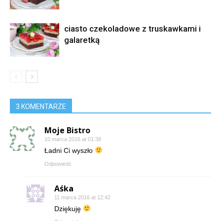
ciasto czekoladowe z truskawkami i
galaretką
3 KOMENTARZE
Moje Bistro
10 marca 2016 at 01:38
Ładni Ci wyszło
Odpowiedz
Aśka
11 marca 2016 at 12:42
Dziękuję