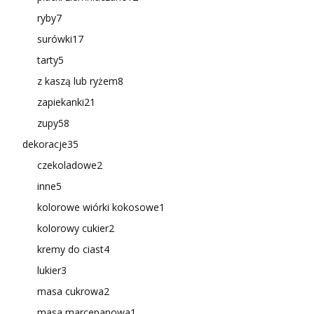
ryby
7
surówki
17
tarty
5
z kaszą lub ryżem
8
zapiekanki
21
zupy
58
dekoracje
35
czekoladowe
2
inne
5
kolorowe wiórki kokosowe
1
kolorowy cukier
2
kremy do ciast
4
lukier
3
masa cukrowa
2
masa marcepanowa
1