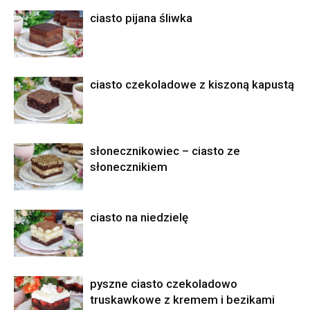
ciasto pijana śliwka
ciasto czekoladowe z kiszoną kapustą
słonecznikowiec – ciasto ze
słonecznikiem
ciasto na niedzielę
pyszne ciasto czekoladowo
truskawkowe z kremem i bezikami