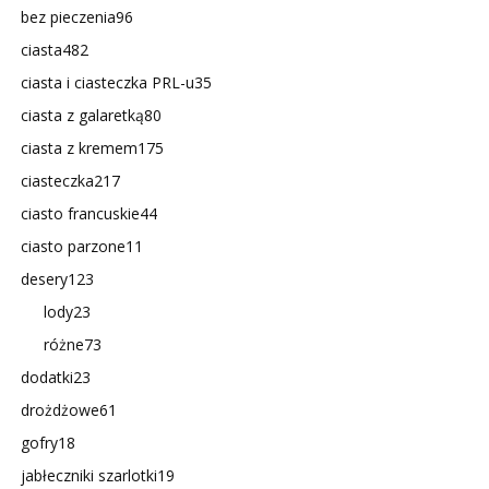
bez pieczenia
96
ciasta
482
ciasta i ciasteczka PRL-u
35
ciasta z galaretką
80
ciasta z kremem
175
ciasteczka
217
ciasto francuskie
44
ciasto parzone
11
desery
123
lody
23
różne
73
dodatki
23
drożdżowe
61
gofry
18
jabłeczniki szarlotki
19