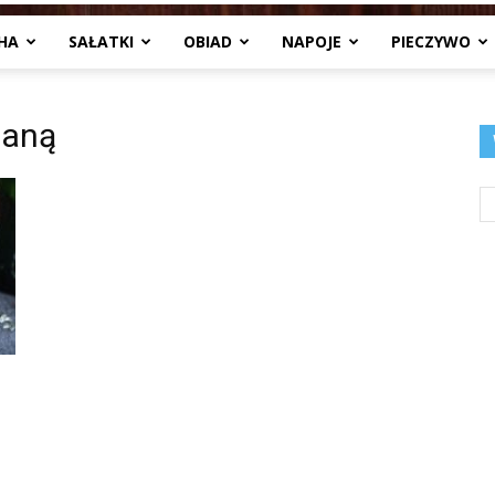
HA
SAŁATKI
OBIAD
NAPOJE
PIECZYWO
Jedzenia
taną
.pl