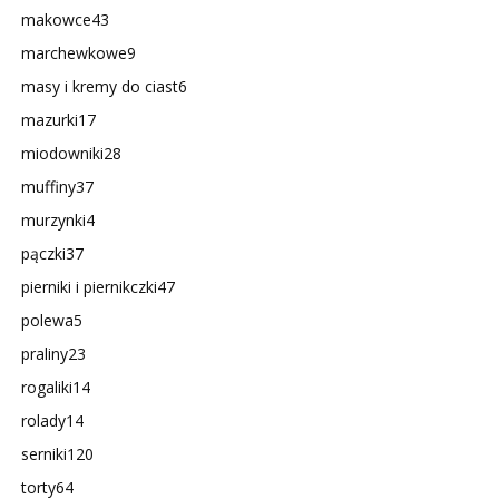
makowce
43
marchewkowe
9
masy i kremy do ciast
6
mazurki
17
miodowniki
28
muffiny
37
murzynki
4
pączki
37
pierniki i piernikczki
47
polewa
5
praliny
23
rogaliki
14
rolady
14
serniki
120
torty
64