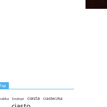
Tagi
ciasta
ciasteczka
babka
biszkopt
ciasto