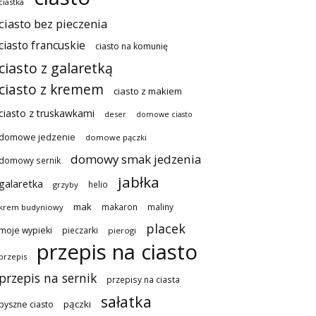
ciastka
ciasto bez pieczenia
ciasto francuskie
ciasto na komunię
ciasto z galaretką
ciasto z kremem
ciasto z makiem
ciasto z truskawkami
deser
domowe ciasto
domowe jedzenie
domowe pączki
domowy smak jedzenia
domowy sernik
jabłka
galaretka
helio
grzyby
mak
makaron
maliny
krem budyniowy
placek
moje wypieki
pieczarki
pierogi
przepis na ciasto
przepis
przepis na sernik
przepisy na ciasta
sałatka
pączki
pyszne ciasto