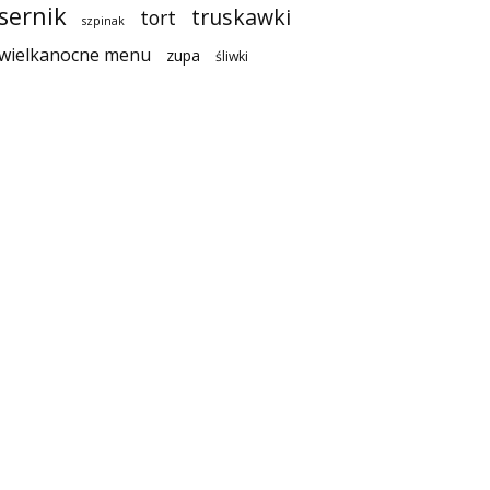
sernik
truskawki
tort
szpinak
wielkanocne menu
zupa
śliwki