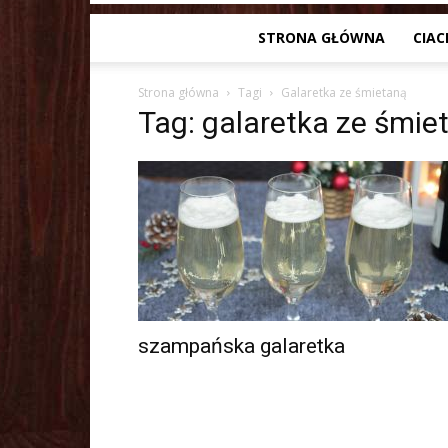
STRONA GŁÓWNA
CIAC
Strona główna
Tagi
Galaretka ze śmietaną
Tag: galaretka ze śmie
szampańska galaretka