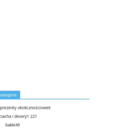
kategorie
.prezenty okolicznościowe
6
ciacha i desery
1 221
babki
49