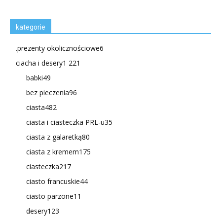
kategorie
.prezenty okolicznościowe
6
ciacha i desery
1 221
babki
49
bez pieczenia
96
ciasta
482
ciasta i ciasteczka PRL-u
35
ciasta z galaretką
80
ciasta z kremem
175
ciasteczka
217
ciasto francuskie
44
ciasto parzone
11
desery
123