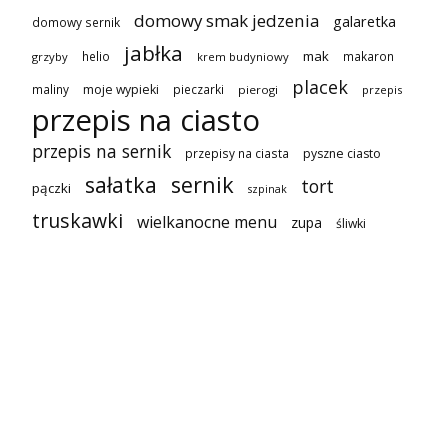
domowy smak jedzenia
galaretka
domowy sernik
jabłka
mak
helio
makaron
grzyby
krem budyniowy
placek
maliny
moje wypieki
pieczarki
pierogi
przepis
przepis na ciasto
przepis na sernik
przepisy na ciasta
pyszne ciasto
sałatka
sernik
tort
pączki
szpinak
truskawki
wielkanocne menu
zupa
śliwki