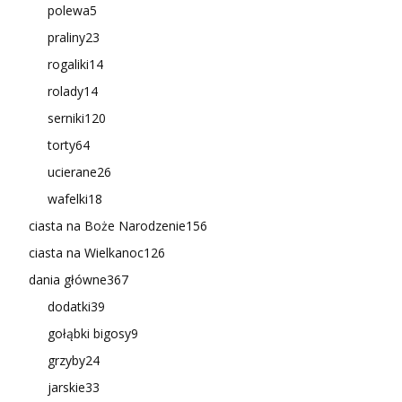
polewa
5
praliny
23
rogaliki
14
rolady
14
serniki
120
torty
64
ucierane
26
wafelki
18
ciasta na Boże Narodzenie
156
ciasta na Wielkanoc
126
dania główne
367
dodatki
39
gołąbki bigosy
9
grzyby
24
jarskie
33