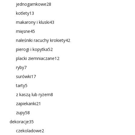
jednogarnkowe
28
kotlety
13
makarony i kluski
43
mięsne
45
naleśniki racuchy krokiety
42
pierogi i kopytka
52
placki ziemniaczane
12
ryby
7
surówki
17
tarty
5
z kaszą lub ryżem
8
zapiekanki
21
zupy
58
dekoracje
35
czekoladowe
2