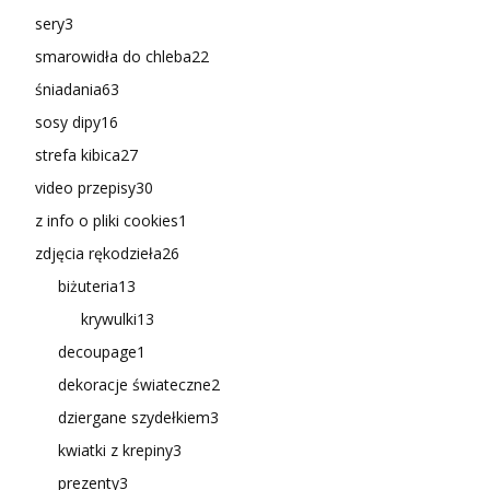
sery
3
smarowidła do chleba
22
śniadania
63
sosy dipy
16
strefa kibica
27
video przepisy
30
z info o pliki cookies
1
zdjęcia rękodzieła
26
biżuteria
13
krywulki
13
decoupage
1
dekoracje świateczne
2
dziergane szydełkiem
3
kwiatki z krepiny
3
prezenty
3