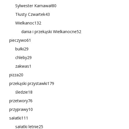
Sylwester Karnawał
80
Tłusty Czwartek
43
Wielkanoc
132
dania i przekąski Wielkanocne
52
pieczywo
61
bułki
29
chleby
29
zakwas
1
pizza
20
przekąski przystawki
179
śledzie
18
przetwory
76
przyprawy
10
sałatki
111
sałatki letnie
25