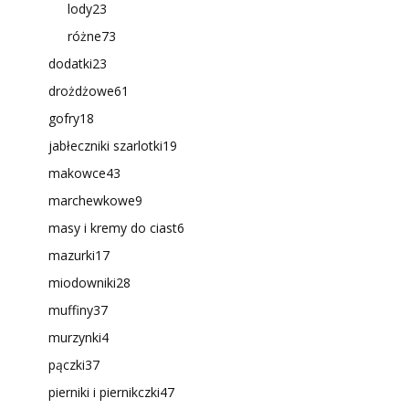
lody
23
różne
73
dodatki
23
drożdżowe
61
gofry
18
jabłeczniki szarlotki
19
makowce
43
marchewkowe
9
masy i kremy do ciast
6
mazurki
17
miodowniki
28
muffiny
37
murzynki
4
pączki
37
pierniki i piernikczki
47