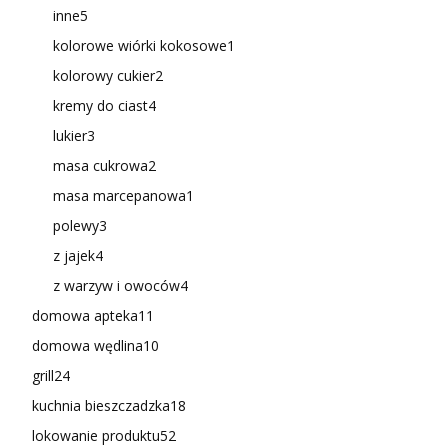
inne
5
kolorowe wiórki kokosowe
1
kolorowy cukier
2
kremy do ciast
4
lukier
3
masa cukrowa
2
masa marcepanowa
1
polewy
3
z jajek
4
z warzyw i owoców
4
domowa apteka
11
domowa wędlina
10
grill
24
kuchnia bieszczadzka
18
lokowanie produktu
52