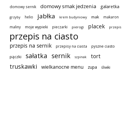
domowy smak jedzenia
galaretka
domowy sernik
jabłka
mak
helio
makaron
grzyby
krem budyniowy
placek
maliny
moje wypieki
pieczarki
pierogi
przepis
przepis na ciasto
przepis na sernik
przepisy na ciasta
pyszne ciasto
sałatka
sernik
tort
pączki
szpinak
truskawki
wielkanocne menu
zupa
śliwki