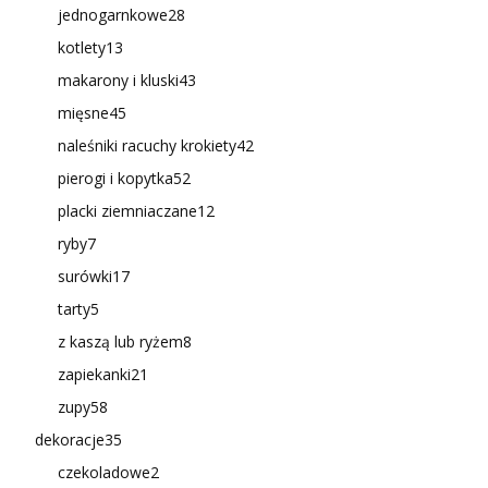
jednogarnkowe
28
kotlety
13
makarony i kluski
43
mięsne
45
naleśniki racuchy krokiety
42
pierogi i kopytka
52
placki ziemniaczane
12
ryby
7
surówki
17
tarty
5
z kaszą lub ryżem
8
zapiekanki
21
zupy
58
dekoracje
35
czekoladowe
2