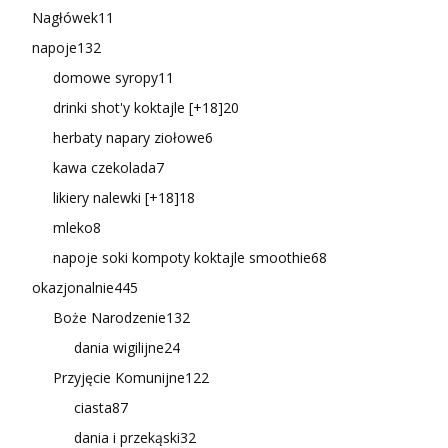
Nagłówek
11
napoje
132
domowe syropy
11
drinki shot'y koktajle [+18]
20
herbaty napary ziołowe
6
kawa czekolada
7
likiery nalewki [+18]
18
mleko
8
napoje soki kompoty koktajle smoothie
68
okazjonalnie
445
Boże Narodzenie
132
dania wigilijne
24
Przyjęcie Komunijne
122
ciasta
87
dania i przekąski
32