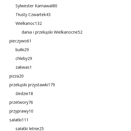
Sylwester Karnawał
80
Tłusty Czwartek
43
Wielkanoc
132
dania i przekąski Wielkanocne
52
pieczywo
61
bułki
29
chleby
29
zakwas
1
pizza
20
przekąski przystawki
179
śledzie
18
przetwory
76
przyprawy
10
sałatki
111
sałatki letnie
25