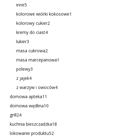
inne
5
kolorowe wiórki kokosowe
1
kolorowy cukier
2
kremy do ciast
4
lukier
3
masa cukrowa
2
masa marcepanowa
1
polewy
3
z jajek
4
z warzyw i owoców
4
domowa apteka
11
domowa wędlina
10
grill
24
kuchnia bieszczadzka
18
lokowanie produktu
52