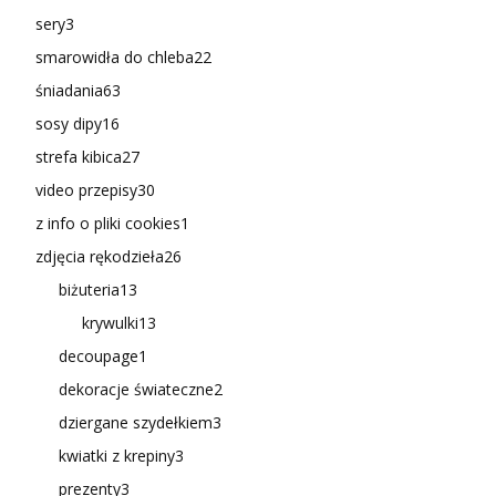
sery
3
smarowidła do chleba
22
śniadania
63
sosy dipy
16
strefa kibica
27
video przepisy
30
z info o pliki cookies
1
zdjęcia rękodzieła
26
biżuteria
13
krywulki
13
decoupage
1
dekoracje świateczne
2
dziergane szydełkiem
3
kwiatki z krepiny
3
prezenty
3