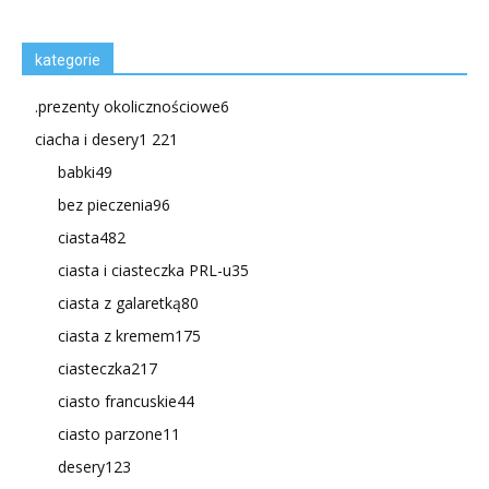
kategorie
.prezenty okolicznościowe
6
ciacha i desery
1 221
babki
49
bez pieczenia
96
ciasta
482
ciasta i ciasteczka PRL-u
35
ciasta z galaretką
80
ciasta z kremem
175
ciasteczka
217
ciasto francuskie
44
ciasto parzone
11
desery
123