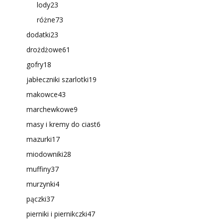
lody
23
różne
73
dodatki
23
drożdżowe
61
gofry
18
jabłeczniki szarlotki
19
makowce
43
marchewkowe
9
masy i kremy do ciast
6
mazurki
17
miodowniki
28
muffiny
37
murzynki
4
pączki
37
pierniki i piernikczki
47