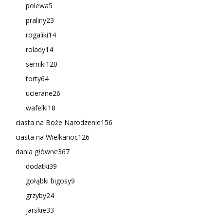
polewa
5
praliny
23
rogaliki
14
rolady
14
serniki
120
torty
64
ucierane
26
wafelki
18
ciasta na Boże Narodzenie
156
ciasta na Wielkanoc
126
dania główne
367
dodatki
39
gołąbki bigosy
9
grzyby
24
jarskie
33