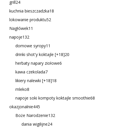
grill
24
kuchnia bieszczadzka
18
lokowanie produktu
52
Nagłówek
11
napoje
132
domowe syropy
11
drinki shot'y koktajle [+18]
20
herbaty napary ziołowe
6
kawa czekolada
7
likiery nalewki [+18]
18
mleko
8
napoje soki kompoty koktajle smoothie
68
okazjonalnie
445
Boże Narodzenie
132
dania wigilijne
24