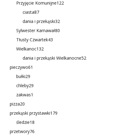
Przyjęcie Komunijne
122
ciasta
87
dania i przekąski
32
Sylwester Karnawał
80
Tłusty Czwartek
43
Wielkanoc
132
dania i przekąski Wielkanocne
52
pieczywo
61
bułki
29
chleby
29
zakwas
1
pizza
20
przekąski przystawki
179
śledzie
18
przetwory
76