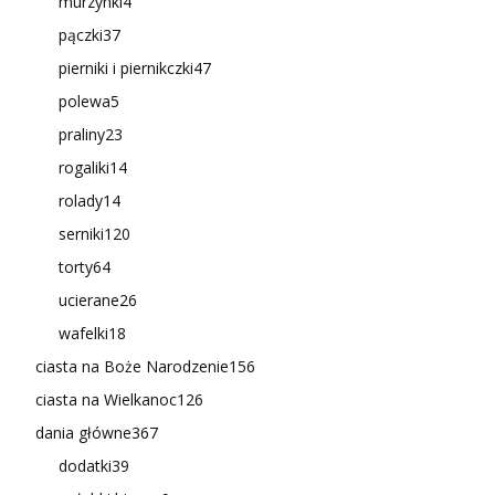
murzynki
4
pączki
37
pierniki i piernikczki
47
polewa
5
praliny
23
rogaliki
14
rolady
14
serniki
120
torty
64
ucierane
26
wafelki
18
ciasta na Boże Narodzenie
156
ciasta na Wielkanoc
126
dania główne
367
dodatki
39