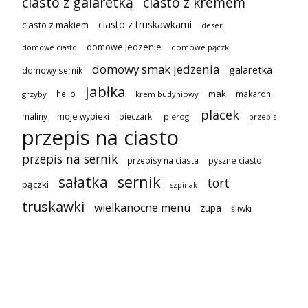
ciasto z galaretką
ciasto z kremem
ciasto z truskawkami
ciasto z makiem
deser
domowe jedzenie
domowe pączki
domowe ciasto
domowy smak jedzenia
galaretka
domowy sernik
jabłka
mak
helio
makaron
grzyby
krem budyniowy
placek
maliny
moje wypieki
pieczarki
pierogi
przepis
przepis na ciasto
przepis na sernik
przepisy na ciasta
pyszne ciasto
sałatka
sernik
tort
pączki
szpinak
truskawki
wielkanocne menu
zupa
śliwki