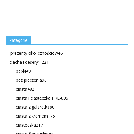
kategorie
.prezenty okolicznościowe
6
ciacha i desery
1 221
babki
49
bez pieczenia
96
ciasta
482
ciasta i ciasteczka PRL-u
35
ciasta z galaretką
80
ciasta z kremem
175
ciasteczka
217
ciasto francuskie
44