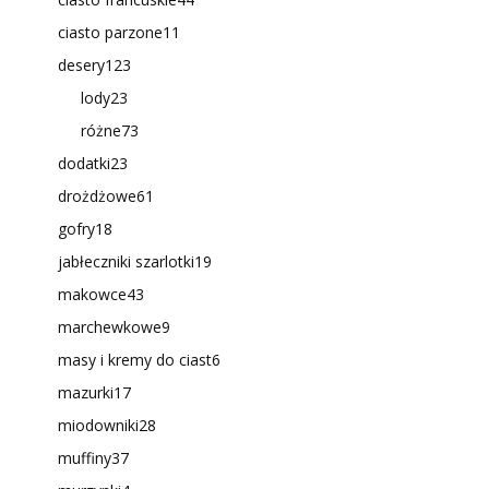
ciasto parzone
11
desery
123
lody
23
różne
73
dodatki
23
drożdżowe
61
gofry
18
jabłeczniki szarlotki
19
makowce
43
marchewkowe
9
masy i kremy do ciast
6
mazurki
17
miodowniki
28
muffiny
37