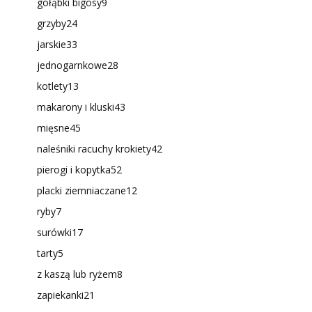
gołąbki bigosy
9
grzyby
24
jarskie
33
jednogarnkowe
28
kotlety
13
makarony i kluski
43
mięsne
45
naleśniki racuchy krokiety
42
pierogi i kopytka
52
placki ziemniaczane
12
ryby
7
surówki
17
tarty
5
z kaszą lub ryżem
8
zapiekanki
21