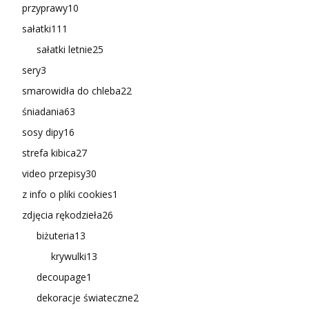
przyprawy
10
sałatki
111
sałatki letnie
25
sery
3
smarowidła do chleba
22
śniadania
63
sosy dipy
16
strefa kibica
27
video przepisy
30
z info o pliki cookies
1
zdjęcia rękodzieła
26
biżuteria
13
krywulki
13
decoupage
1
dekoracje świateczne
2