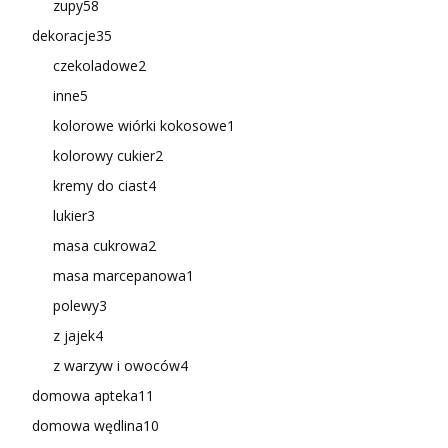
zupy
58
dekoracje
35
czekoladowe
2
inne
5
kolorowe wiórki kokosowe
1
kolorowy cukier
2
kremy do ciast
4
lukier
3
masa cukrowa
2
masa marcepanowa
1
polewy
3
z jajek
4
z warzyw i owoców
4
domowa apteka
11
domowa wędlina
10