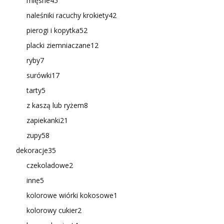
mięsne
45
naleśniki racuchy krokiety
42
pierogi i kopytka
52
placki ziemniaczane
12
ryby
7
surówki
17
tarty
5
z kaszą lub ryżem
8
zapiekanki
21
zupy
58
dekoracje
35
czekoladowe
2
inne
5
kolorowe wiórki kokosowe
1
kolorowy cukier
2