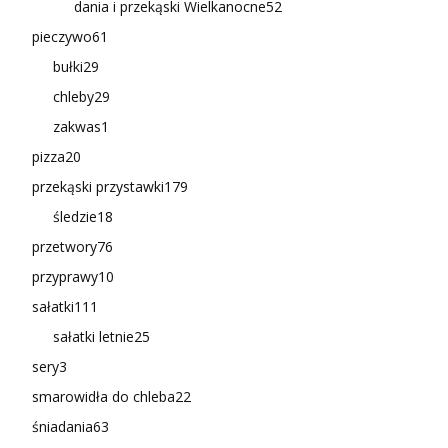
dania i przekąski Wielkanocne
52
pieczywo
61
bułki
29
chleby
29
zakwas
1
pizza
20
przekąski przystawki
179
śledzie
18
przetwory
76
przyprawy
10
sałatki
111
sałatki letnie
25
sery
3
smarowidła do chleba
22
śniadania
63