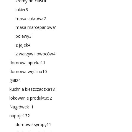
kremy do ciast
4
lukier
3
masa cukrowa
2
masa marcepanowa
1
polewy
3
z jajek
4
z warzyw i owoców
4
domowa apteka
11
domowa wędlina
10
grill
24
kuchnia bieszczadzka
18
lokowanie produktu
52
Nagłówek
11
napoje
132
domowe syropy
11