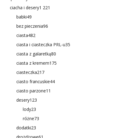
ciacha i desery
1 221
babki
49
bez pieczenia
96
ciasta
482
ciasta i ciasteczka PRL-u
35
ciasta z galaretką
80
ciasta z kremem
175
ciasteczka
217
ciasto francuskie
44
ciasto parzone
11
desery
123
lody
23
różne
73
dodatki
23
drożdżowe
61