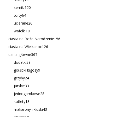
serniki
120
torty
64
ucierane
26
wafelki
18
ciasta na Boże Narodzenie
156
ciasta na Wielkanoc
126
dania główne
367
dodatki
39
gołąbki bigosy
9
grzyby
24
jarskie
33
jednogarnkowe
28
kotlety
13
makarony i kluski
43