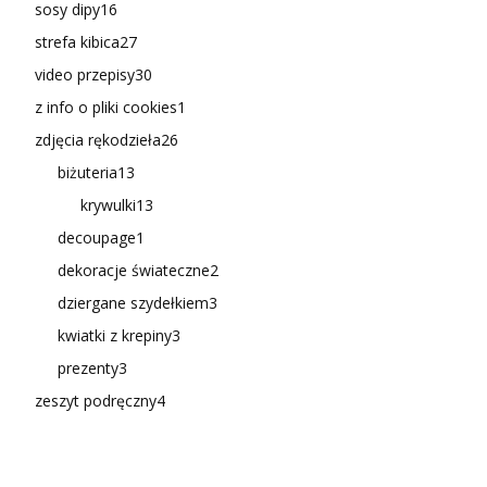
sosy dipy
16
strefa kibica
27
video przepisy
30
z info o pliki cookies
1
zdjęcia rękodzieła
26
biżuteria
13
krywulki
13
decoupage
1
dekoracje świateczne
2
dziergane szydełkiem
3
kwiatki z krepiny
3
prezenty
3
zeszyt podręczny
4