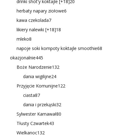
drinki shot'y koktajle [+18]
20
herbaty napary ziołowe
6
kawa czekolada
7
likiery nalewki [+18]
18
mleko
8
napoje soki kompoty koktajle smoothie
68
okazjonalnie
445
Boże Narodzenie
132
dania wigilijne
24
Przyjęcie Komunijne
122
ciasta
87
dania i przekąski
32
Sylwester Karnawał
80
Tłusty Czwartek
43
Wielkanoc
132