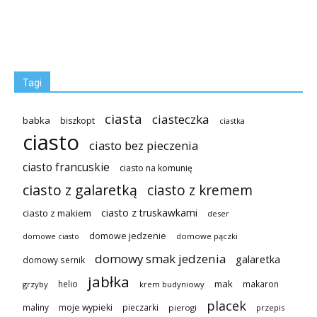
Tagi
ciasta
ciasteczka
babka
biszkopt
ciastka
ciasto
ciasto bez pieczenia
ciasto francuskie
ciasto na komunię
ciasto z galaretką
ciasto z kremem
ciasto z truskawkami
ciasto z makiem
deser
domowe jedzenie
domowe pączki
domowe ciasto
domowy smak jedzenia
galaretka
domowy sernik
jabłka
mak
helio
makaron
grzyby
krem budyniowy
placek
maliny
moje wypieki
pieczarki
pierogi
przepis