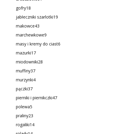
gofry
18
jabłeczniki szarlotki
19
makowce
43
marchewkowe
9
masy i kremy do ciast
6
mazurki
17
miodowniki
28
muffiny
37
murzynki
4
pączki
37
pierniki i piernikczki
47
polewa
5
praliny
23
rogaliki
14
rolady
14