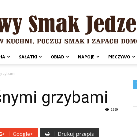
HA
SAŁATKI
OBIAD
NAPOJE
PIECZYWO
Domowy
 grzybami
eśnymi grzybami
Smak
2659
Google+
Drukuj przepis