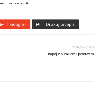
ami
wytrawne bułki
Google+
Drukuj przepis
Następny artykuł
napój z burakiem i jarmużem