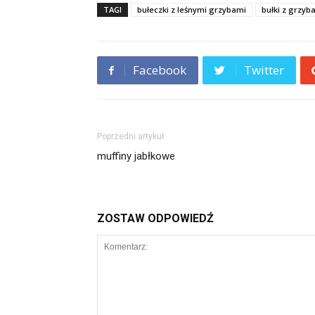
TAGI
bułeczki z leśnymi grzybami
bułki z grzyb
Facebook
Twitter
Poprzedni artykuł
muffiny jabłkowe
ZOSTAW ODPOWIEDŹ