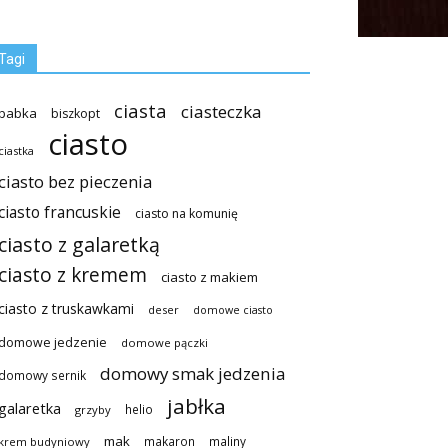
Tagi
ciasta
ciasteczka
babka
biszkopt
ciasto
ciastka
ciasto bez pieczenia
ciasto francuskie
ciasto na komunię
ciasto z galaretką
ciasto z kremem
ciasto z makiem
ciasto z truskawkami
deser
domowe ciasto
domowe jedzenie
domowe pączki
domowy smak jedzenia
domowy sernik
jabłka
galaretka
helio
grzyby
mak
makaron
maliny
krem budyniowy