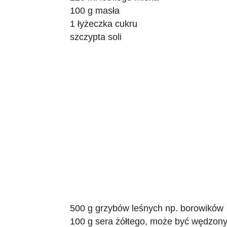
100 g masła
1 łyżeczka cukru
szczypta soli
500 g grzybów leśnych np. borowików
100 g sera żółtego, może być wędzon