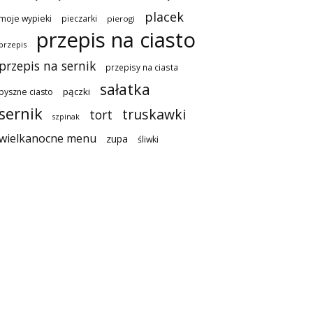
placek
moje wypieki
pieczarki
pierogi
przepis na ciasto
przepis
przepis na sernik
przepisy na ciasta
sałatka
pączki
pyszne ciasto
sernik
truskawki
tort
szpinak
wielkanocne menu
zupa
śliwki