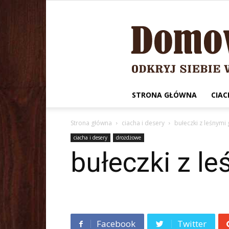
STRONA GŁÓWNA
CIAC
Strona główna
ciacha i desery
bułeczki z leśnymi
ciacha i desery
drożdżowe
bułeczki z l
Facebook
Twitter