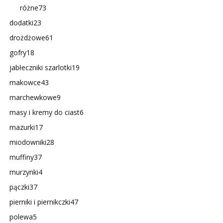
różne
73
dodatki
23
drożdżowe
61
gofry
18
jabłeczniki szarlotki
19
makowce
43
marchewkowe
9
masy i kremy do ciast
6
mazurki
17
miodowniki
28
muffiny
37
murzynki
4
pączki
37
pierniki i piernikczki
47
polewa
5