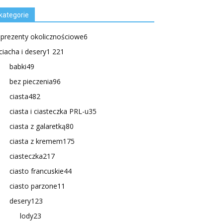
kategorie
.prezenty okolicznościowe
6
ciacha i desery
1 221
babki
49
bez pieczenia
96
ciasta
482
ciasta i ciasteczka PRL-u
35
ciasta z galaretką
80
ciasta z kremem
175
ciasteczka
217
ciasto francuskie
44
ciasto parzone
11
desery
123
lody
23