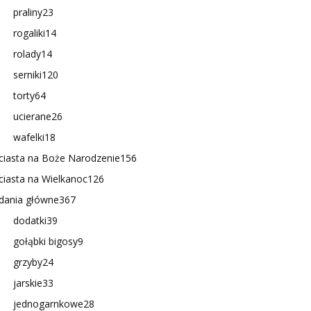
praliny
23
rogaliki
14
rolady
14
serniki
120
torty
64
ucierane
26
wafelki
18
ciasta na Boże Narodzenie
156
ciasta na Wielkanoc
126
dania główne
367
dodatki
39
gołąbki bigosy
9
grzyby
24
jarskie
33
jednogarnkowe
28