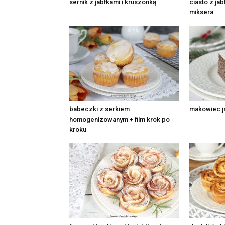
sernik z jabłkami i kruszonką
ciasto z ja
miksera
babeczki z serkiem
makowiec j
homogenizowanym + film krok po
kroku