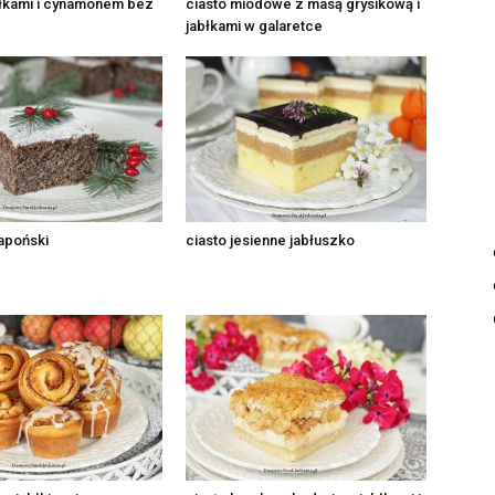
błkami i cynamonem bez
ciasto miodowe z masą grysikową i
jabłkami w galaretce
apoński
ciasto jesienne jabłuszko