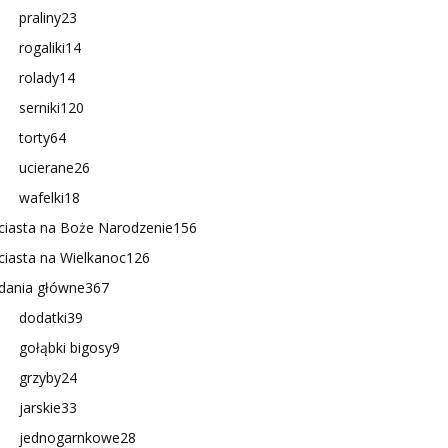
praliny
23
rogaliki
14
rolady
14
serniki
120
torty
64
ucierane
26
wafelki
18
ciasta na Boże Narodzenie
156
ciasta na Wielkanoc
126
dania główne
367
dodatki
39
gołąbki bigosy
9
grzyby
24
jarskie
33
jednogarnkowe
28