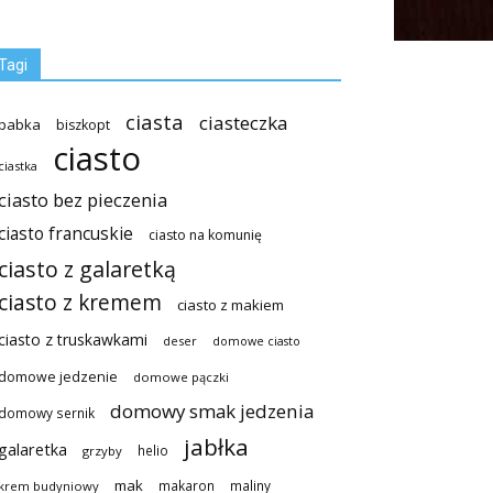
Tagi
ciasta
ciasteczka
babka
biszkopt
ciasto
ciastka
ciasto bez pieczenia
ciasto francuskie
ciasto na komunię
ciasto z galaretką
ciasto z kremem
ciasto z makiem
ciasto z truskawkami
deser
domowe ciasto
domowe jedzenie
domowe pączki
domowy smak jedzenia
domowy sernik
jabłka
galaretka
helio
grzyby
mak
makaron
maliny
krem budyniowy