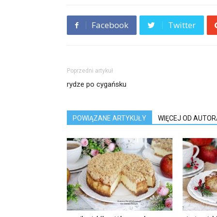
Facebook
Twitter
Poprzedni artykuł
rydze po cygańsku
POWIĄZANE ARTYKUŁY
WIĘCEJ OD AUTOR