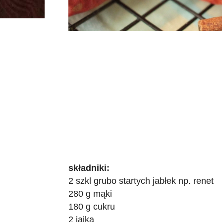
składniki:
2 szkl grubo startych jabłek np. renet
280 g mąki
180 g cukru
2 jajka