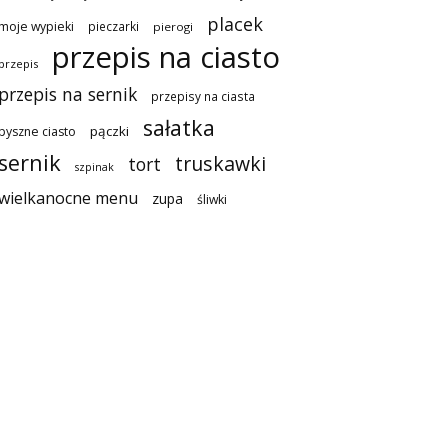
placek
moje wypieki
pieczarki
pierogi
przepis na ciasto
przepis
przepis na sernik
przepisy na ciasta
sałatka
pączki
pyszne ciasto
sernik
truskawki
tort
szpinak
wielkanocne menu
zupa
śliwki