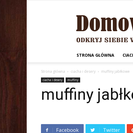
STRONA GŁÓWNA
CIAC
Strona główna
ciacha i desery
muffiny jabłkowe
ciacha i desery
muffiny
muffiny jabł
Facebook
Twitter