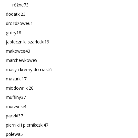
różne
73
dodatki
23
drożdżowe
61
gofry
18
jabłeczniki szarlotki
19
makowce
43
marchewkowe
9
masy i kremy do ciast
6
mazurki
17
miodowniki
28
muffiny
37
murzynki
4
pączki
37
pierniki i piernikczki
47
polewa
5