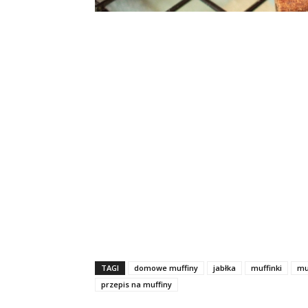
TAGI
domowe muffiny
jabłka
muffinki
mu
przepis na muffiny