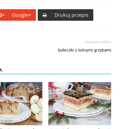
Google+
Drukuj przepis
Następny artykuł
bułeczki z leśnymi grzybami
A