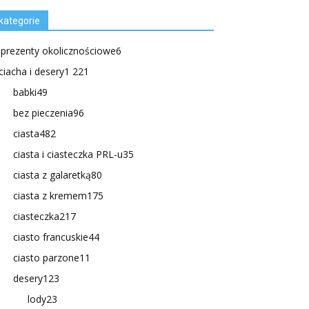
kategorie
.prezenty okolicznościowe
6
ciacha i desery
1 221
babki
49
bez pieczenia
96
ciasta
482
ciasta i ciasteczka PRL-u
35
ciasta z galaretką
80
ciasta z kremem
175
ciasteczka
217
ciasto francuskie
44
ciasto parzone
11
desery
123
lody
23