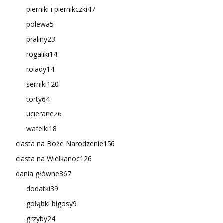
pierniki i piernikczki
47
polewa
5
praliny
23
rogaliki
14
rolady
14
serniki
120
torty
64
ucierane
26
wafelki
18
ciasta na Boże Narodzenie
156
ciasta na Wielkanoc
126
dania główne
367
dodatki
39
gołąbki bigosy
9
grzyby
24