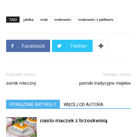
TAGI
jabłka
mak
makowiec
makowiec z jabłkami
Facebook
Twitter
Poprzedni artykuł
Następny artykuł
sernik mleczny
pierniki tradycyjne miękkie
POWIĄZANE ARTYKUŁY
WIĘCEJ OD AUTORA
ciasto maczek z brzoskwinią