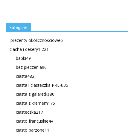
kategorie
.prezenty okolicznościowe
6
ciacha i desery
1 221
babki
49
bez pieczenia
96
ciasta
482
ciasta i ciasteczka PRL-u
35
ciasta z galaretką
80
ciasta z kremem
175
ciasteczka
217
ciasto francuskie
44
ciasto parzone
11