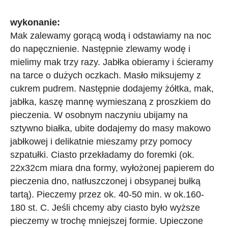
wykonanie:
Mak zalewamy gorącą wodą i odstawiamy na noc
do napęcznienie. Następnie zlewamy wodę i
mielimy mak trzy razy. Jabłka obieramy i ścieramy
na tarce o dużych oczkach. Masło miksujemy z
cukrem pudrem. Następnie dodajemy żółtka, mak,
jabłka, kaszę mannę wymieszaną z proszkiem do
pieczenia. W osobnym naczyniu ubijamy na
sztywno białka, ubite dodajemy do masy makowo
jabłkowej i delikatnie mieszamy przy pomocy
szpatułki. Ciasto przekładamy do foremki (ok.
22x32cm miara dna formy, wyłożonej papierem do
pieczenia dno, natłuszczonej i obsypanej bułką
tartą). Pieczemy przez ok. 40-50 min. w ok.160-
180 st. C. Jeśli chcemy aby ciasto było wyższe
pieczemy w trochę mniejszej formie. Upieczone