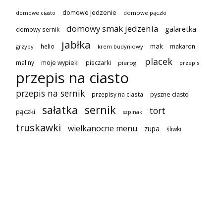
domowe jedzenie
domowe pączki
domowe ciasto
domowy smak jedzenia
galaretka
domowy sernik
jabłka
mak
helio
makaron
grzyby
krem budyniowy
placek
maliny
moje wypieki
pieczarki
pierogi
przepis
przepis na ciasto
przepis na sernik
przepisy na ciasta
pyszne ciasto
sałatka
sernik
tort
pączki
szpinak
truskawki
wielkanocne menu
zupa
śliwki