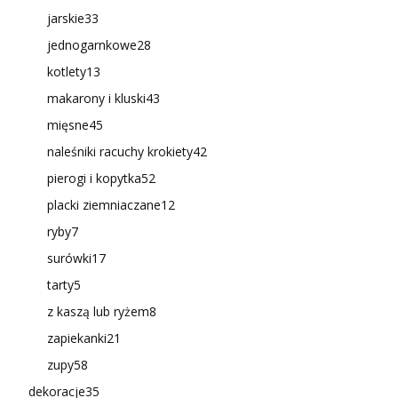
jarskie
33
jednogarnkowe
28
kotlety
13
makarony i kluski
43
mięsne
45
naleśniki racuchy krokiety
42
pierogi i kopytka
52
placki ziemniaczane
12
ryby
7
surówki
17
tarty
5
z kaszą lub ryżem
8
zapiekanki
21
zupy
58
dekoracje
35