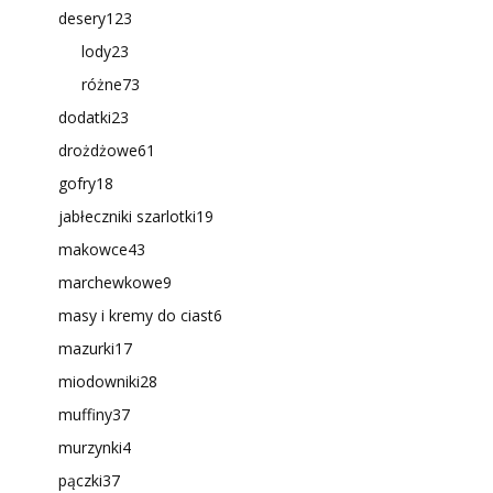
desery
123
lody
23
różne
73
dodatki
23
drożdżowe
61
gofry
18
jabłeczniki szarlotki
19
makowce
43
marchewkowe
9
masy i kremy do ciast
6
mazurki
17
miodowniki
28
muffiny
37
murzynki
4
pączki
37