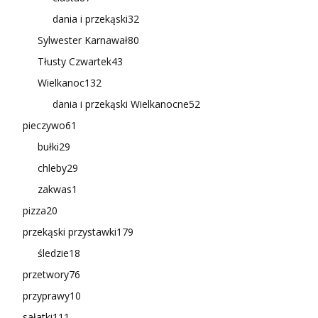
dania i przekąski
32
Sylwester Karnawał
80
Tłusty Czwartek
43
Wielkanoc
132
dania i przekąski Wielkanocne
52
pieczywo
61
bułki
29
chleby
29
zakwas
1
pizza
20
przekąski przystawki
179
śledzie
18
przetwory
76
przyprawy
10
sałatki
111