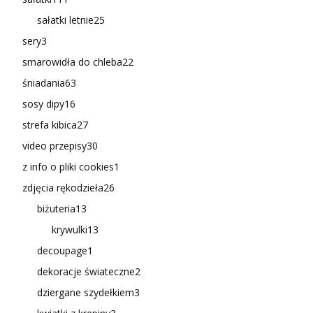
sałatki letnie
25
sery
3
smarowidła do chleba
22
śniadania
63
sosy dipy
16
strefa kibica
27
video przepisy
30
z info o pliki cookies
1
zdjęcia rękodzieła
26
biżuteria
13
krywulki
13
decoupage
1
dekoracje świateczne
2
dziergane szydełkiem
3