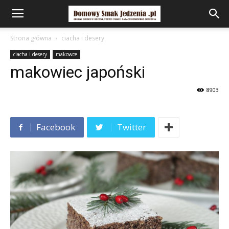
Strona główna
ciacha i desery
ciacha i desery
makowce
makowiec japoński
8903
Facebook
Twitter