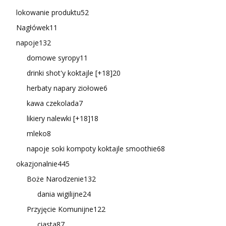
lokowanie produktu
52
Nagłówek
11
napoje
132
domowe syropy
11
drinki shot'y koktajle [+18]
20
herbaty napary ziołowe
6
kawa czekolada
7
likiery nalewki [+18]
18
mleko
8
napoje soki kompoty koktajle smoothie
68
okazjonalnie
445
Boże Narodzenie
132
dania wigilijne
24
Przyjęcie Komunijne
122
ciasta
87