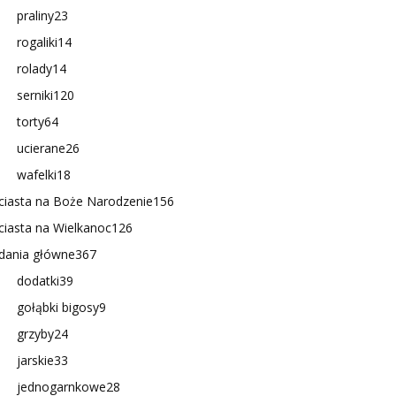
praliny
23
rogaliki
14
rolady
14
serniki
120
torty
64
ucierane
26
wafelki
18
ciasta na Boże Narodzenie
156
ciasta na Wielkanoc
126
dania główne
367
dodatki
39
gołąbki bigosy
9
grzyby
24
jarskie
33
jednogarnkowe
28