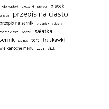
placek
moje wypieki
pieczarki
pierogi
przepis na ciasto
przepis
przepis na sernik
przepisy na ciasta
sałatka
pączki
pyszne ciasto
sernik
truskawki
tort
szpinak
wielkanocne menu
zupa
śliwki