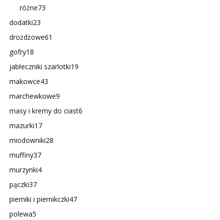
różne
73
dodatki
23
drożdżowe
61
gofry
18
jabłeczniki szarlotki
19
makowce
43
marchewkowe
9
masy i kremy do ciast
6
mazurki
17
miodowniki
28
muffiny
37
murzynki
4
pączki
37
pierniki i piernikczki
47
polewa
5