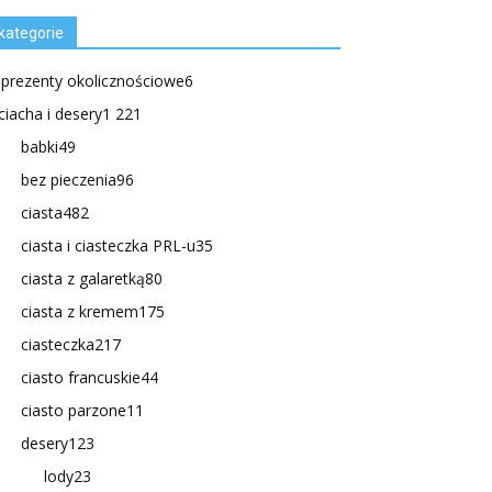
kategorie
.prezenty okolicznościowe
6
ciacha i desery
1 221
babki
49
bez pieczenia
96
ciasta
482
ciasta i ciasteczka PRL-u
35
ciasta z galaretką
80
ciasta z kremem
175
ciasteczka
217
ciasto francuskie
44
ciasto parzone
11
desery
123
lody
23