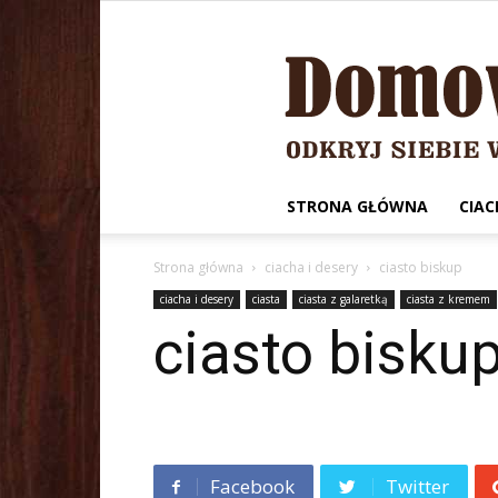
STRONA GŁÓWNA
CIAC
Strona główna
ciacha i desery
ciasto biskup
ciacha i desery
ciasta
ciasta z galaretką
ciasta z kremem
ciasto bisku
Facebook
Twitter