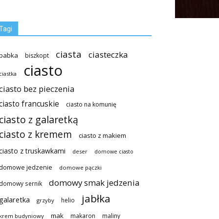
Tagi
ciasta
ciasteczka
babka
biszkopt
ciasto
ciastka
ciasto bez pieczenia
ciasto francuskie
ciasto na komunię
ciasto z galaretką
ciasto z kremem
ciasto z makiem
ciasto z truskawkami
deser
domowe ciasto
domowe jedzenie
domowe pączki
domowy smak jedzenia
domowy sernik
jabłka
galaretka
helio
grzyby
mak
makaron
maliny
krem budyniowy