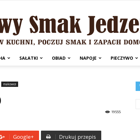
HA
SAŁATKI
OBIAD
NAPOJE
PIECZYWO
Domowy
makowce
p
Smak
19555
Google+
Drukuj przepis