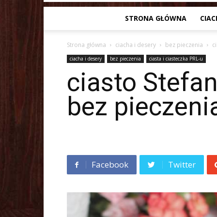
STRONA GŁÓWNA
CIAC
Strona główna
ciacha i desery
bez pieczenia
c
ciacha i desery
bez pieczenia
ciasta i ciasteczka PRL-u
ciasto Stefa
bez pieczeni
Facebook
Twitter