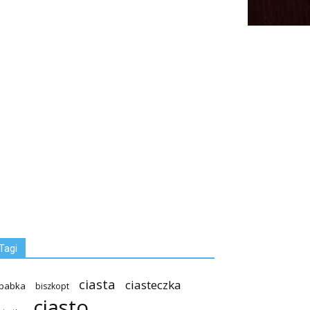
Tagi
ciasta
ciasteczka
babka
biszkopt
ciasto