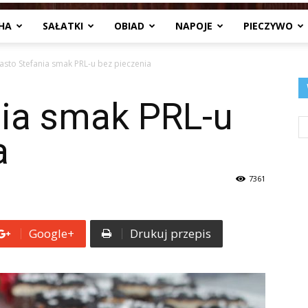
HA
SAŁATKI
OBIAD
NAPOJE
PIECZYWO
Jedzenia
iasto Stefania smak PRL-u bez pieczenia
nia smak PRL-u
.pl
a
7361
Google+
Drukuj przepis