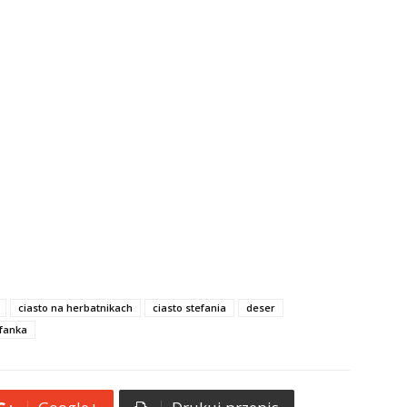
ciasto na herbatnikach
ciasto stefania
deser
fanka