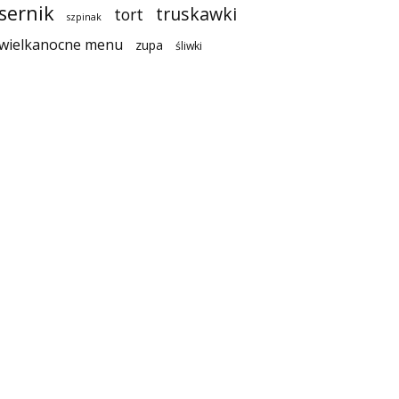
sernik
truskawki
tort
szpinak
wielkanocne menu
zupa
śliwki