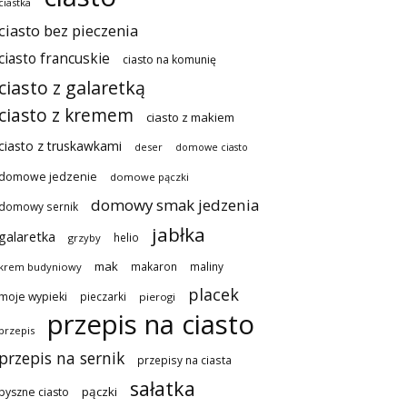
ciastka
ciasto bez pieczenia
ciasto francuskie
ciasto na komunię
ciasto z galaretką
ciasto z kremem
ciasto z makiem
ciasto z truskawkami
deser
domowe ciasto
domowe jedzenie
domowe pączki
domowy smak jedzenia
domowy sernik
jabłka
galaretka
helio
grzyby
mak
makaron
maliny
krem budyniowy
placek
moje wypieki
pieczarki
pierogi
przepis na ciasto
przepis
przepis na sernik
przepisy na ciasta
sałatka
pączki
pyszne ciasto