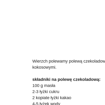
Wierzch polewamy polewą czekoladową
kokosowymi.
składniki na polewę czekoladową:
100 g masła
2-3 łyżki cukru
2 kopiate łyżki kakao
4-5 łyżek wody