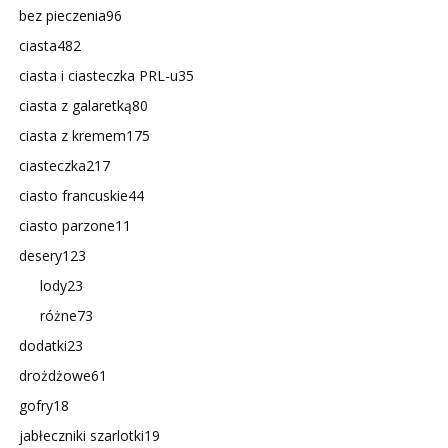
bez pieczenia
96
ciasta
482
ciasta i ciasteczka PRL-u
35
ciasta z galaretką
80
ciasta z kremem
175
ciasteczka
217
ciasto francuskie
44
ciasto parzone
11
desery
123
lody
23
różne
73
dodatki
23
drożdżowe
61
gofry
18
jabłeczniki szarlotki
19