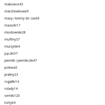
makowce
43
marchewkowe
9
masy i kremy do ciast
6
mazurki
17
miodowniki
28
muffiny
37
murzynki
4
pączki
37
pierniki i piernikczki
47
polewa
5
praliny
23
rogaliki
14
rolady
14
serniki
120
torty
64