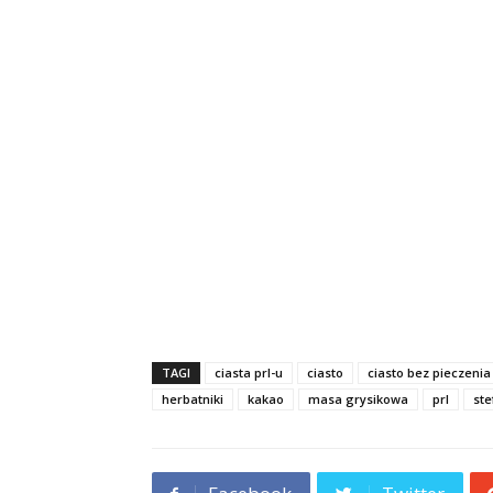
TAGI
ciasta prl-u
ciasto
ciasto bez pieczenia
herbatniki
kakao
masa grysikowa
prl
ste