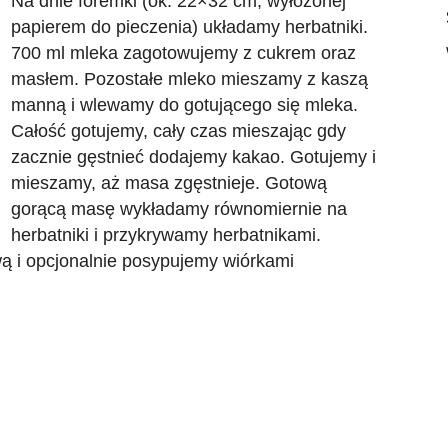
Na dnie foremki (ok. 22×32 cm, wyłożonej
papierem do pieczenia) układamy herbatniki.
700 ml mleka zagotowujemy z cukrem oraz
masłem. Pozostałe mleko mieszamy z kaszą
manną i wlewamy do gotującego się mleka.
Całość gotujemy, cały czas mieszając gdy
zacznie gęstnieć dodajemy kakao. Gotujemy i
mieszamy, aż masa zgęstnieje. Gotową
gorącą masę wykładamy równomiernie na
herbatniki i przykrywamy herbatnikami.
 i opcjonalnie posypujemy wiórkami