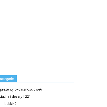
kategorie
.prezenty okolicznościowe
6
ciacha i desery
1 221
babki
49