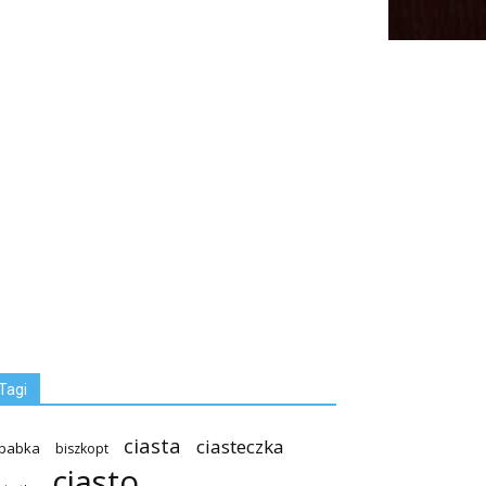
Tagi
ciasta
ciasteczka
babka
biszkopt
ciasto