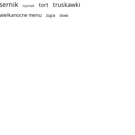
sernik
truskawki
tort
szpinak
wielkanocne menu
zupa
śliwki