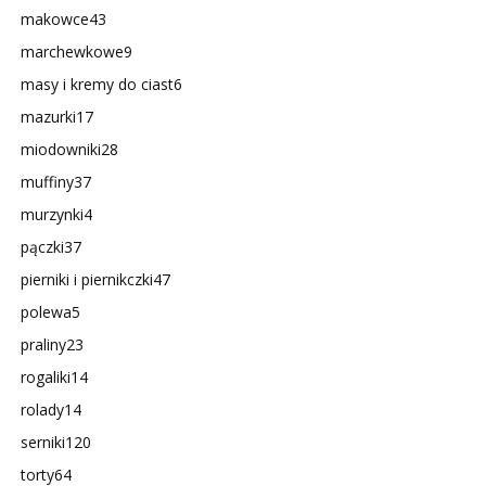
makowce
43
marchewkowe
9
masy i kremy do ciast
6
mazurki
17
miodowniki
28
muffiny
37
murzynki
4
pączki
37
pierniki i piernikczki
47
polewa
5
praliny
23
rogaliki
14
rolady
14
serniki
120
torty
64