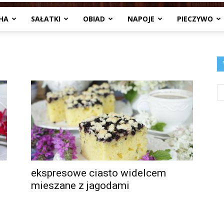
HA
SAŁATKI
OBIAD
NAPOJE
PIECZYWO
Jedzenia
.pl
ekspresowe ciasto widelcem
mieszane z jagodami