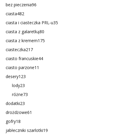
bez pieczenia
96
ciasta
482
ciasta i ciasteczka PRL-u
35
ciasta z galaretką
80
ciasta z kremem
175
ciasteczka
217
ciasto francuskie
44
ciasto parzone
11
desery
123
lody
23
różne
73
dodatki
23
drożdżowe
61
gofry
18
jabłeczniki szarlotki
19