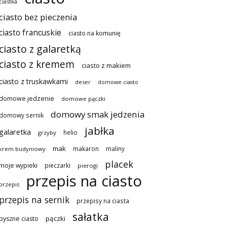
ciastka
ciasto bez pieczenia
ciasto francuskie
ciasto na komunię
ciasto z galaretką
ciasto z kremem
ciasto z makiem
ciasto z truskawkami
deser
domowe ciasto
domowe jedzenie
domowe pączki
domowy smak jedzenia
domowy sernik
jabłka
galaretka
helio
grzyby
mak
makaron
maliny
krem budyniowy
placek
moje wypieki
pieczarki
pierogi
przepis na ciasto
przepis
przepis na sernik
przepisy na ciasta
sałatka
pączki
pyszne ciasto