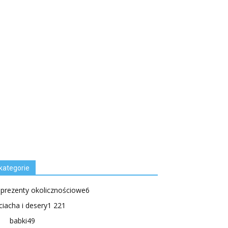
kategorie
.prezenty okolicznościowe
6
ciacha i desery
1 221
babki
49