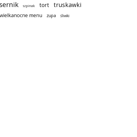
sernik
truskawki
tort
szpinak
wielkanocne menu
zupa
śliwki