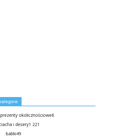
kategorie
.prezenty okolicznościowe
6
ciacha i desery
1 221
babki
49