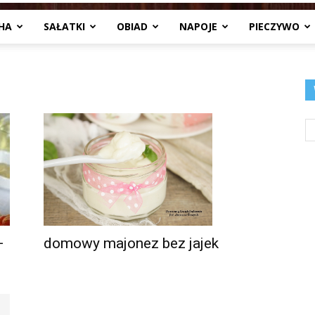
HA
SAŁATKI
OBIAD
NAPOJE
PIECZYWO
Jedzenia
.pl
domowy majonez bez jajek
+