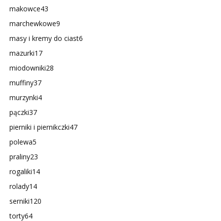
makowce
43
marchewkowe
9
masy i kremy do ciast
6
mazurki
17
miodowniki
28
muffiny
37
murzynki
4
pączki
37
pierniki i piernikczki
47
polewa
5
praliny
23
rogaliki
14
rolady
14
serniki
120
torty
64