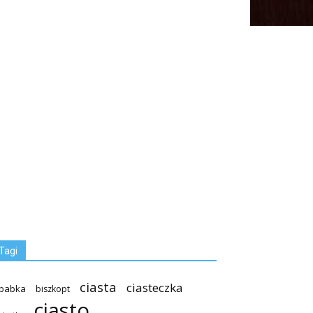
Tagi
ciasta
ciasteczka
babka
biszkopt
ciasto