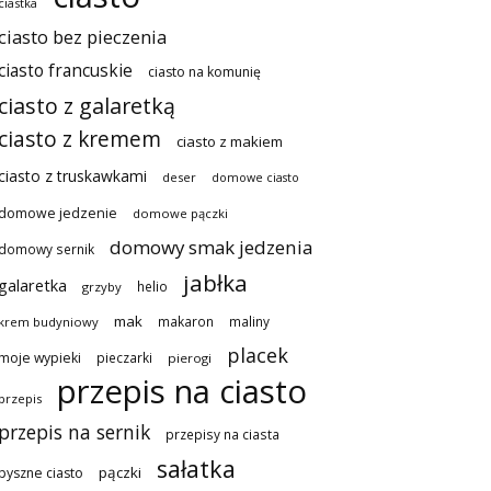
ciastka
ciasto bez pieczenia
ciasto francuskie
ciasto na komunię
ciasto z galaretką
ciasto z kremem
ciasto z makiem
ciasto z truskawkami
deser
domowe ciasto
domowe jedzenie
domowe pączki
domowy smak jedzenia
domowy sernik
jabłka
galaretka
helio
grzyby
mak
makaron
maliny
krem budyniowy
placek
moje wypieki
pieczarki
pierogi
przepis na ciasto
przepis
przepis na sernik
przepisy na ciasta
sałatka
pączki
pyszne ciasto