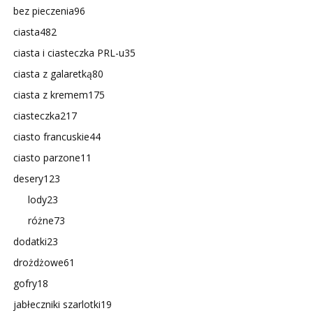
bez pieczenia
96
ciasta
482
ciasta i ciasteczka PRL-u
35
ciasta z galaretką
80
ciasta z kremem
175
ciasteczka
217
ciasto francuskie
44
ciasto parzone
11
desery
123
lody
23
różne
73
dodatki
23
drożdżowe
61
gofry
18
jabłeczniki szarlotki
19