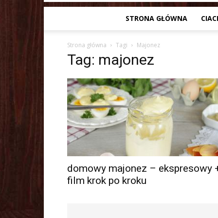
STRONA GŁÓWNA
CIAC
Strona główna
Tagi
Majonez
Tag: majonez
domowy majonez – ekspresowy 
film krok po kroku