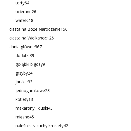
torty
64
ucierane
26
wafelki
18
ciasta na Boże Narodzenie
156
ciasta na Wielkanoc
126
dania główne
367
dodatki
39
gołąbki bigosy
9
grzyby
24
jarskie
33
jednogarnkowe
28
kotlety
13
makarony i kluski
43
mięsne
45
naleśniki racuchy krokiety
42