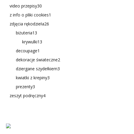
video przepisy
30
z info o pliki cookies
1
zdjęcia rękodzieła
26
biżuteria
13
krywulki
13
decoupage
1
dekoracje świateczne
2
dziergane szydełkiem
3
kwiatki z krepiny
3
prezenty
3
zeszyt podręczny
4