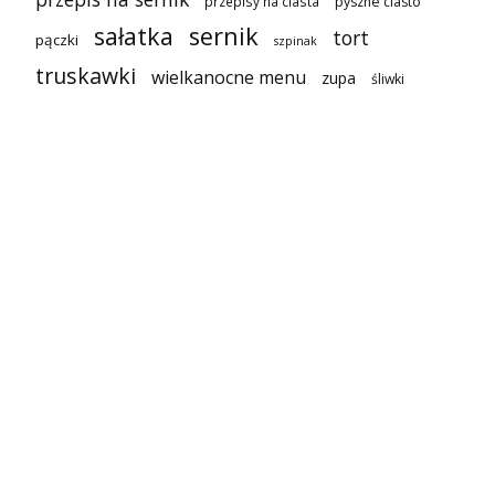
przepisy na ciasta
pyszne ciasto
sałatka
sernik
tort
pączki
szpinak
truskawki
wielkanocne menu
zupa
śliwki