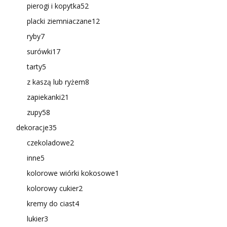
pierogi i kopytka
52
placki ziemniaczane
12
ryby
7
surówki
17
tarty
5
z kaszą lub ryżem
8
zapiekanki
21
zupy
58
dekoracje
35
czekoladowe
2
inne
5
kolorowe wiórki kokosowe
1
kolorowy cukier
2
kremy do ciast
4
lukier
3