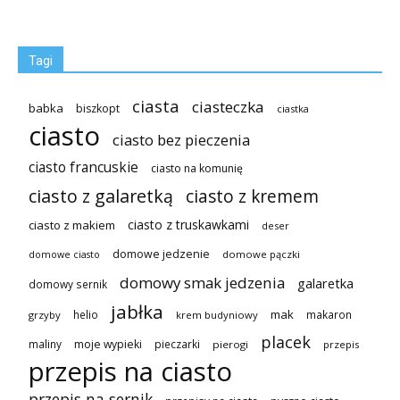
Tagi
ciasta
ciasteczka
babka
biszkopt
ciastka
ciasto
ciasto bez pieczenia
ciasto francuskie
ciasto na komunię
ciasto z galaretką
ciasto z kremem
ciasto z truskawkami
ciasto z makiem
deser
domowe jedzenie
domowe pączki
domowe ciasto
domowy smak jedzenia
galaretka
domowy sernik
jabłka
mak
helio
makaron
grzyby
krem budyniowy
placek
maliny
moje wypieki
pieczarki
pierogi
przepis
przepis na ciasto
przepis na sernik