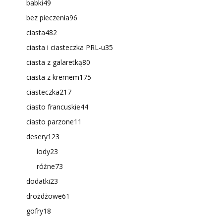
babki
49
bez pieczenia
96
ciasta
482
ciasta i ciasteczka PRL-u
35
ciasta z galaretką
80
ciasta z kremem
175
ciasteczka
217
ciasto francuskie
44
ciasto parzone
11
desery
123
lody
23
różne
73
dodatki
23
drożdżowe
61
gofry
18