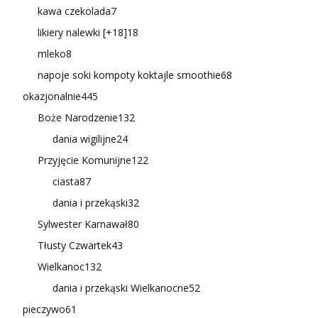
kawa czekolada
7
likiery nalewki [+18]
18
mleko
8
napoje soki kompoty koktajle smoothie
68
okazjonalnie
445
Boże Narodzenie
132
dania wigilijne
24
Przyjęcie Komunijne
122
ciasta
87
dania i przekąski
32
Sylwester Karnawał
80
Tłusty Czwartek
43
Wielkanoc
132
dania i przekąski Wielkanocne
52
pieczywo
61