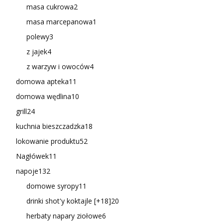
masa cukrowa
2
masa marcepanowa
1
polewy
3
z jajek
4
z warzyw i owoców
4
domowa apteka
11
domowa wędlina
10
grill
24
kuchnia bieszczadzka
18
lokowanie produktu
52
Nagłówek
11
napoje
132
domowe syropy
11
drinki shot'y koktajle [+18]
20
herbaty napary ziołowe
6