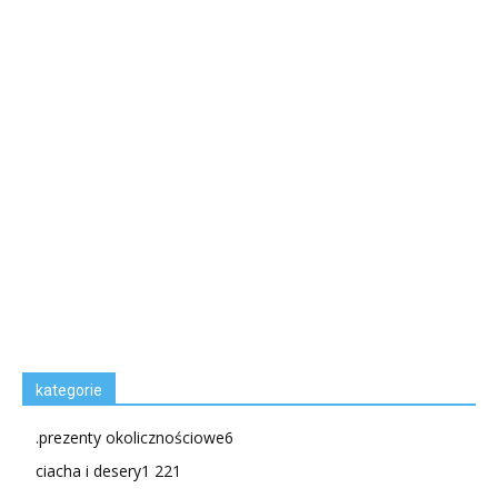
kategorie
.prezenty okolicznościowe
6
ciacha i desery
1 221