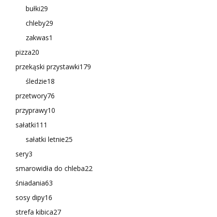
bułki
29
chleby
29
zakwas
1
pizza
20
przekąski przystawki
179
śledzie
18
przetwory
76
przyprawy
10
sałatki
111
sałatki letnie
25
sery
3
smarowidła do chleba
22
śniadania
63
sosy dipy
16
strefa kibica
27