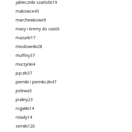
jabłeczniki szarlotki
19
makowce
43
marchewkowe
9
masy i kremy do ciast
6
mazurki
17
miodowniki
28
muffiny
37
murzynki
4
pączki
37
pierniki i piernikczki
47
polewa
5
praliny
23
rogaliki
14
rolady
14
serniki
120