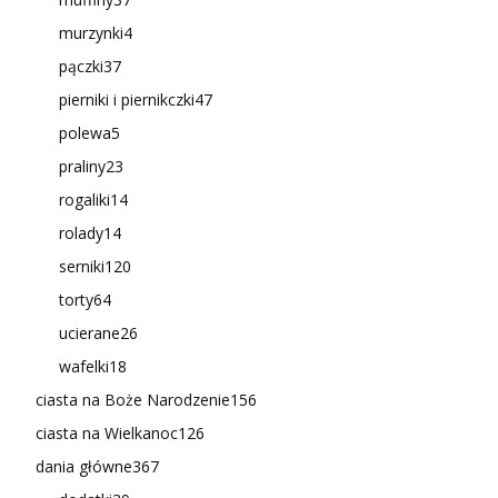
murzynki
4
pączki
37
pierniki i piernikczki
47
polewa
5
praliny
23
rogaliki
14
rolady
14
serniki
120
torty
64
ucierane
26
wafelki
18
ciasta na Boże Narodzenie
156
ciasta na Wielkanoc
126
dania główne
367