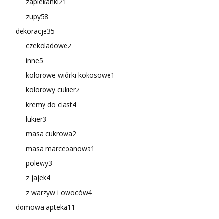
zapiekanki
21
zupy
58
dekoracje
35
czekoladowe
2
inne
5
kolorowe wiórki kokosowe
1
kolorowy cukier
2
kremy do ciast
4
lukier
3
masa cukrowa
2
masa marcepanowa
1
polewy
3
z jajek
4
z warzyw i owoców
4
domowa apteka
11