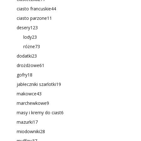
ciasto francuskie
44
ciasto parzone
11
desery
123
lody
23
różne
73
dodatki
23
drożdżowe
61
gofry
18
jabłeczniki szarlotki
19
makowce
43
marchewkowe
9
masy i kremy do ciast
6
mazurki
17
miodowniki
28
muffiny
37