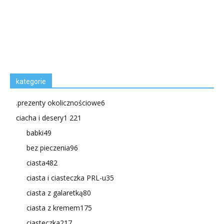
kategorie
.prezenty okolicznościowe
6
ciacha i desery
1 221
babki
49
bez pieczenia
96
ciasta
482
ciasta i ciasteczka PRL-u
35
ciasta z galaretką
80
ciasta z kremem
175
ciasteczka
217