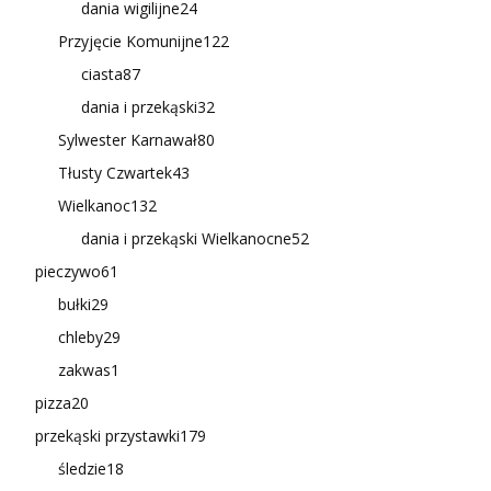
dania wigilijne
24
Przyjęcie Komunijne
122
ciasta
87
dania i przekąski
32
Sylwester Karnawał
80
Tłusty Czwartek
43
Wielkanoc
132
dania i przekąski Wielkanocne
52
pieczywo
61
bułki
29
chleby
29
zakwas
1
pizza
20
przekąski przystawki
179
śledzie
18