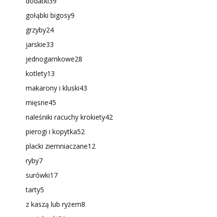
dodatki
39
gołąbki bigosy
9
grzyby
24
jarskie
33
jednogarnkowe
28
kotlety
13
makarony i kluski
43
mięsne
45
naleśniki racuchy krokiety
42
pierogi i kopytka
52
placki ziemniaczane
12
ryby
7
surówki
17
tarty
5
z kaszą lub ryżem
8