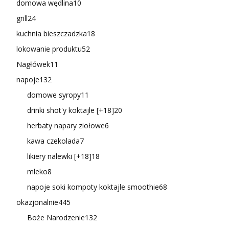
domowa wędlina
10
grill
24
kuchnia bieszczadzka
18
lokowanie produktu
52
Nagłówek
11
napoje
132
domowe syropy
11
drinki shot'y koktajle [+18]
20
herbaty napary ziołowe
6
kawa czekolada
7
likiery nalewki [+18]
18
mleko
8
napoje soki kompoty koktajle smoothie
68
okazjonalnie
445
Boże Narodzenie
132