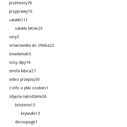
przetwory
76
przyprawy
10
sałatki
111
sałatki letnie
25
sery
3
smarowidła do chleba
22
śniadania
63
sosy dipy
16
strefa kibica
27
video przepisy
30
z info o pliki cookies
1
zdjęcia rękodzieła
26
biżuteria
13
krywulki
13
decoupage
1