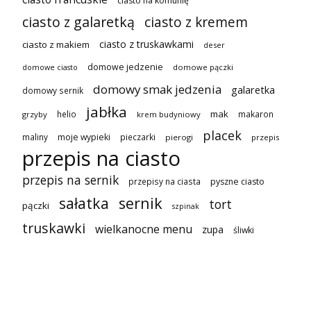
ciasto na komunię
ciasto z galaretką
ciasto z kremem
ciasto z truskawkami
ciasto z makiem
deser
domowe jedzenie
domowe pączki
domowe ciasto
domowy smak jedzenia
galaretka
domowy sernik
jabłka
mak
helio
makaron
grzyby
krem budyniowy
placek
maliny
moje wypieki
pieczarki
pierogi
przepis
przepis na ciasto
przepis na sernik
przepisy na ciasta
pyszne ciasto
sałatka
sernik
tort
pączki
szpinak
truskawki
wielkanocne menu
zupa
śliwki