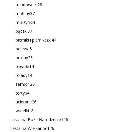
miodowniki
28
muffiny
37
murzynki
4
pączki
37
pierniki i piernikczki
47
polewa
5
praliny
23
rogaliki
14
rolady
14
serniki
120
torty
64
ucierane
26
wafelki
18
ciasta na Boże Narodzenie
156
ciasta na Wielkanoc
126