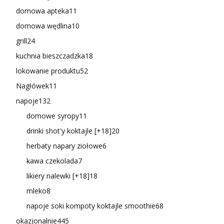
domowa apteka
11
domowa wędlina
10
grill
24
kuchnia bieszczadzka
18
lokowanie produktu
52
Nagłówek
11
napoje
132
domowe syropy
11
drinki shot'y koktajle [+18]
20
herbaty napary ziołowe
6
kawa czekolada
7
likiery nalewki [+18]
18
mleko
8
napoje soki kompoty koktajle smoothie
68
okazjonalnie
445