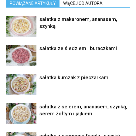
POWIĄZANE ARTYKUŁY
WIĘCEJ OD AUTORA
sałatka z makaronem, ananasem,
szynką
sałatka ze śledziem i buraczkami
sałatka kurczak z pieczarkami
sałatka z selerem, ananasem, szynką,
serem żółtym i jajkiem
sałatka z czerwoną fasolą i szynką