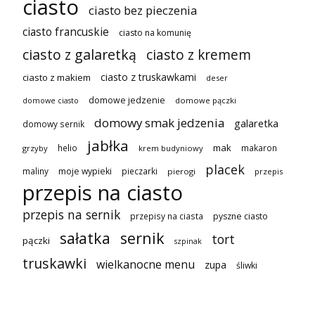
ciasto
ciasto bez pieczenia
ciasto francuskie
ciasto na komunię
ciasto z galaretką
ciasto z kremem
ciasto z truskawkami
ciasto z makiem
deser
domowe jedzenie
domowe pączki
domowe ciasto
domowy smak jedzenia
galaretka
domowy sernik
jabłka
mak
helio
makaron
grzyby
krem budyniowy
placek
maliny
moje wypieki
pieczarki
pierogi
przepis
przepis na ciasto
przepis na sernik
przepisy na ciasta
pyszne ciasto
sałatka
sernik
tort
pączki
szpinak
truskawki
wielkanocne menu
zupa
śliwki