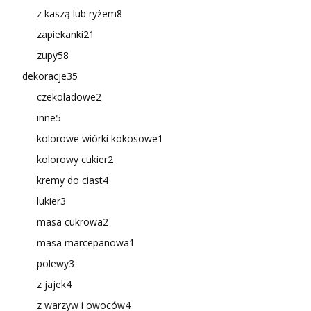
z kaszą lub ryżem
8
zapiekanki
21
zupy
58
dekoracje
35
czekoladowe
2
inne
5
kolorowe wiórki kokosowe
1
kolorowy cukier
2
kremy do ciast
4
lukier
3
masa cukrowa
2
masa marcepanowa
1
polewy
3
z jajek
4
z warzyw i owoców
4