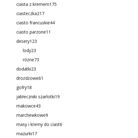
ciasta z kremem
175
ciasteczka
217
ciasto francuskie
44
ciasto parzone
11
desery
123
lody
23
różne
73
dodatki
23
drożdżowe
61
gofry
18
jabłeczniki szarlotki
19
makowce
43
marchewkowe
9
masy i kremy do ciast
6
mazurki
17