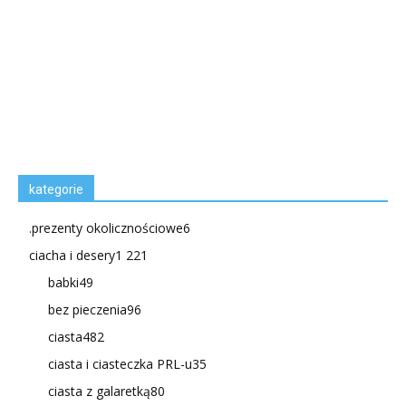
kategorie
.prezenty okolicznościowe
6
ciacha i desery
1 221
babki
49
bez pieczenia
96
ciasta
482
ciasta i ciasteczka PRL-u
35
ciasta z galaretką
80