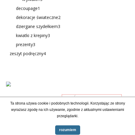
decoupage
1
dekoracje świateczne
2
dziergane szydełkiem
3
kwiatki z krepiny
3
prezenty
3
zeszyt podręczny
4
Ta strona używa cookie i podobnych technologii. Korzystając ze strony
wyrażasz zgodę na ich używanie, zgodnie z aktualnymi ustawieniami
przeglądarki.
rozumiem