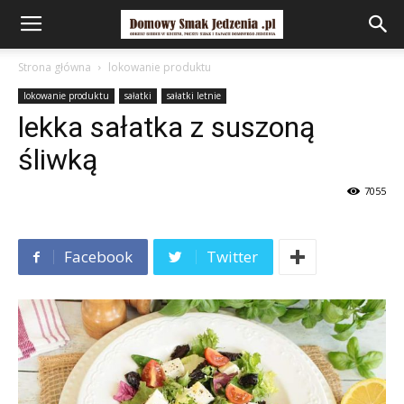
Strona główna
lokowanie produktu
lokowanie produktu
sałatki
sałatki letnie
lekka sałatka z suszoną
śliwką
7055
Facebook
Twitter