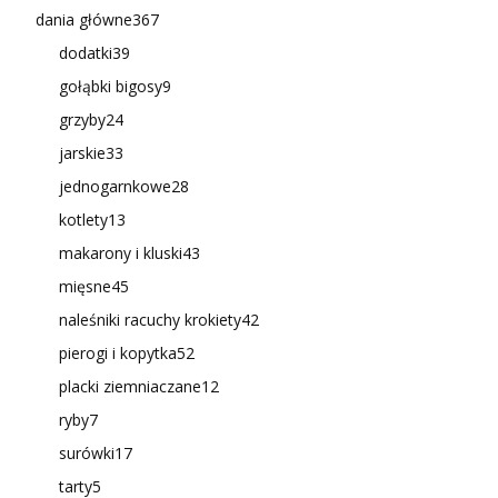
dania główne
367
dodatki
39
gołąbki bigosy
9
grzyby
24
jarskie
33
jednogarnkowe
28
kotlety
13
makarony i kluski
43
mięsne
45
naleśniki racuchy krokiety
42
pierogi i kopytka
52
placki ziemniaczane
12
ryby
7
surówki
17
tarty
5