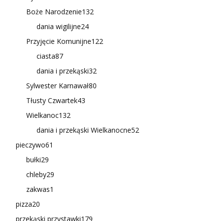
Boże Narodzenie
132
dania wigilijne
24
Przyjęcie Komunijne
122
ciasta
87
dania i przekąski
32
Sylwester Karnawał
80
Tłusty Czwartek
43
Wielkanoc
132
dania i przekąski Wielkanocne
52
pieczywo
61
bułki
29
chleby
29
zakwas
1
pizza
20
przekąski przystawki
179