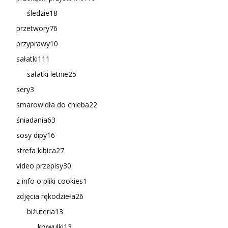
śledzie
18
przetwory
76
przyprawy
10
sałatki
111
sałatki letnie
25
sery
3
smarowidła do chleba
22
śniadania
63
sosy dipy
16
strefa kibica
27
video przepisy
30
z info o pliki cookies
1
zdjęcia rękodzieła
26
biżuteria
13
krywulki
13