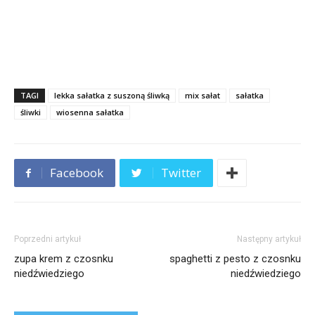
TAGI
lekka sałatka z suszoną śliwką
mix sałat
sałatka
śliwki
wiosenna sałatka
Facebook
Twitter
Poprzedni artykuł
Następny artykuł
zupa krem z czosnku
spaghetti z pesto z czosnku
niedźwiedziego
niedźwiedziego