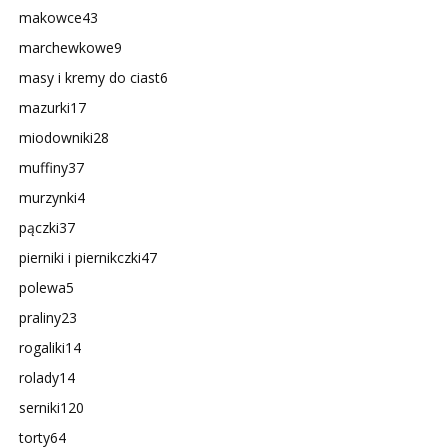
makowce
43
marchewkowe
9
masy i kremy do ciast
6
mazurki
17
miodowniki
28
muffiny
37
murzynki
4
pączki
37
pierniki i piernikczki
47
polewa
5
praliny
23
rogaliki
14
rolady
14
serniki
120
torty
64