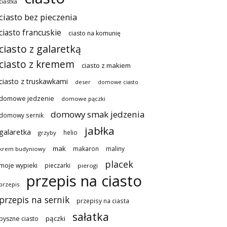
ciastka
ciasto bez pieczenia
ciasto francuskie
ciasto na komunię
ciasto z galaretką
ciasto z kremem
ciasto z makiem
ciasto z truskawkami
deser
domowe ciasto
domowe jedzenie
domowe pączki
domowy smak jedzenia
domowy sernik
jabłka
galaretka
helio
grzyby
mak
makaron
maliny
krem budyniowy
placek
moje wypieki
pieczarki
pierogi
przepis na ciasto
przepis
przepis na sernik
przepisy na ciasta
sałatka
pączki
pyszne ciasto