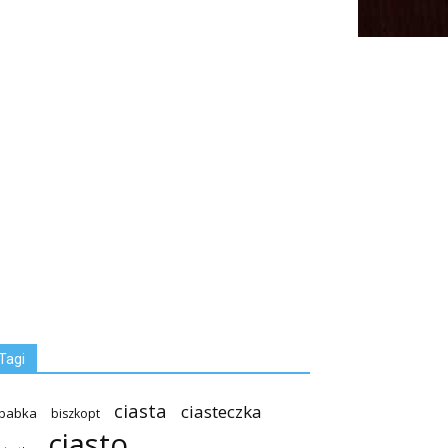
Tagi
ciasta
ciasteczka
babka
biszkopt
ciasto