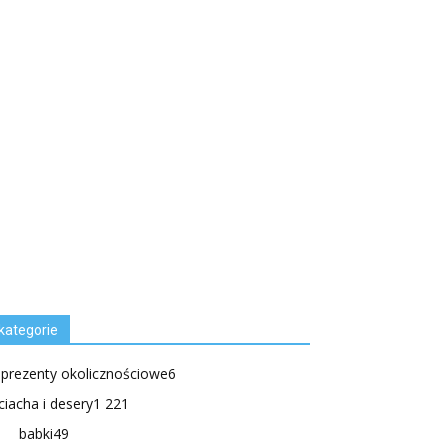
kategorie
.prezenty okolicznościowe
6
ciacha i desery
1 221
babki
49