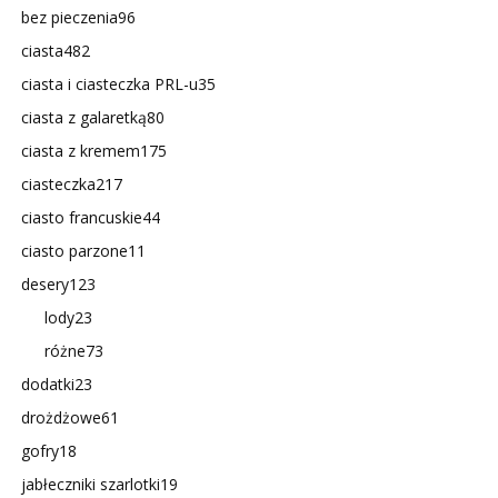
bez pieczenia
96
ciasta
482
ciasta i ciasteczka PRL-u
35
ciasta z galaretką
80
ciasta z kremem
175
ciasteczka
217
ciasto francuskie
44
ciasto parzone
11
desery
123
lody
23
różne
73
dodatki
23
drożdżowe
61
gofry
18
jabłeczniki szarlotki
19