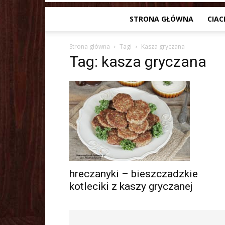
STRONA GŁÓWNA
CIAC
Strona główna
Tagi
Kasza gryczana
Tag: kasza gryczana
hreczanyki – bieszczadzkie
kotleciki z kaszy gryczanej