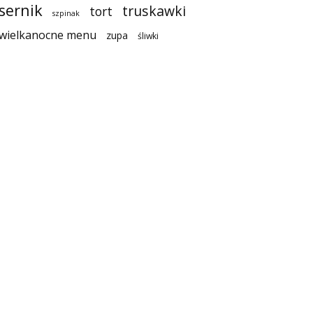
sernik
truskawki
tort
szpinak
wielkanocne menu
zupa
śliwki