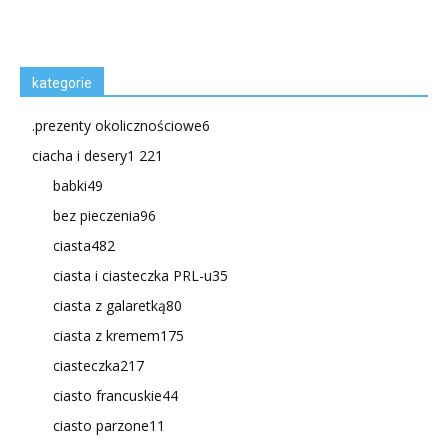
kategorie
.prezenty okolicznościowe
6
ciacha i desery
1 221
babki
49
bez pieczenia
96
ciasta
482
ciasta i ciasteczka PRL-u
35
ciasta z galaretką
80
ciasta z kremem
175
ciasteczka
217
ciasto francuskie
44
ciasto parzone
11