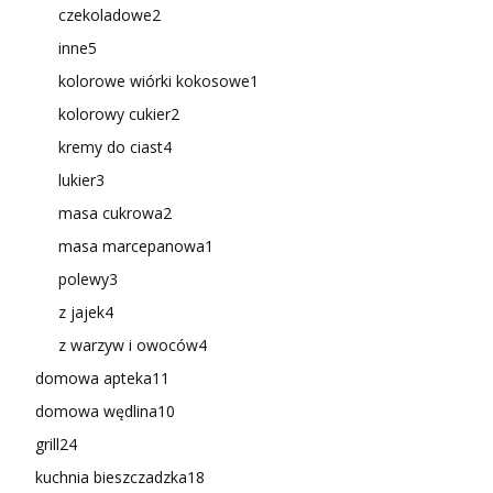
czekoladowe
2
inne
5
kolorowe wiórki kokosowe
1
kolorowy cukier
2
kremy do ciast
4
lukier
3
masa cukrowa
2
masa marcepanowa
1
polewy
3
z jajek
4
z warzyw i owoców
4
domowa apteka
11
domowa wędlina
10
grill
24
kuchnia bieszczadzka
18