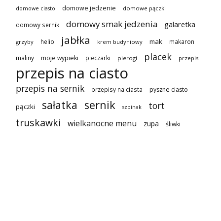
domowe jedzenie
domowe pączki
domowe ciasto
domowy smak jedzenia
galaretka
domowy sernik
jabłka
mak
helio
makaron
grzyby
krem budyniowy
placek
maliny
moje wypieki
pieczarki
pierogi
przepis
przepis na ciasto
przepis na sernik
przepisy na ciasta
pyszne ciasto
sałatka
sernik
tort
pączki
szpinak
truskawki
wielkanocne menu
zupa
śliwki