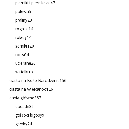
pierniki i piernikczki
47
polewa
5
praliny
23
rogaliki
14
rolady
14
serniki
120
torty
64
ucierane
26
wafelki
18
ciasta na Boże Narodzenie
156
ciasta na Wielkanoc
126
dania główne
367
dodatki
39
gołąbki bigosy
9
grzyby
24