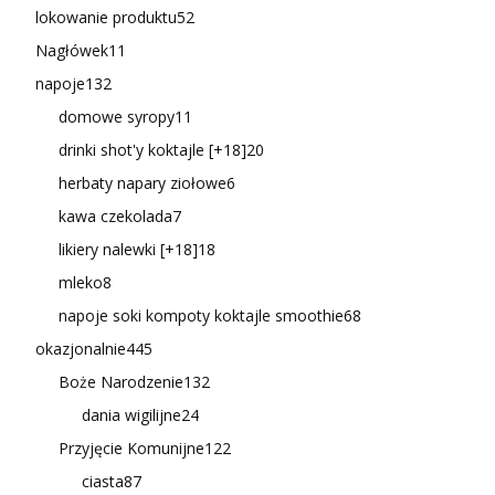
lokowanie produktu
52
Nagłówek
11
napoje
132
domowe syropy
11
drinki shot'y koktajle [+18]
20
herbaty napary ziołowe
6
kawa czekolada
7
likiery nalewki [+18]
18
mleko
8
napoje soki kompoty koktajle smoothie
68
okazjonalnie
445
Boże Narodzenie
132
dania wigilijne
24
Przyjęcie Komunijne
122
ciasta
87