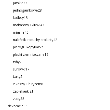
jarskie
33
jednogarnkowe
28
kotlety
13
makarony i kluski
43
mięsne
45
naleśniki racuchy krokiety
42
pierogi i kopytka
52
placki ziemniaczane
12
ryby
7
surówki
17
tarty
5
z kaszą lub ryżem
8
zapiekanki
21
zupy
58
dekoracje
35