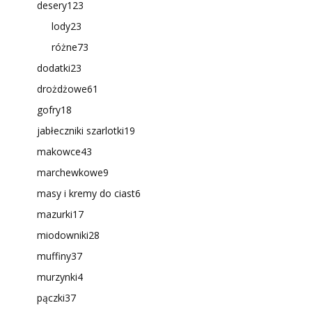
desery
123
lody
23
różne
73
dodatki
23
drożdżowe
61
gofry
18
jabłeczniki szarlotki
19
makowce
43
marchewkowe
9
masy i kremy do ciast
6
mazurki
17
miodowniki
28
muffiny
37
murzynki
4
pączki
37