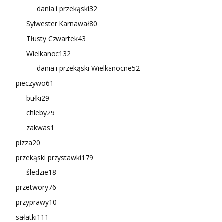
dania i przekąski
32
Sylwester Karnawał
80
Tłusty Czwartek
43
Wielkanoc
132
dania i przekąski Wielkanocne
52
pieczywo
61
bułki
29
chleby
29
zakwas
1
pizza
20
przekąski przystawki
179
śledzie
18
przetwory
76
przyprawy
10
sałatki
111