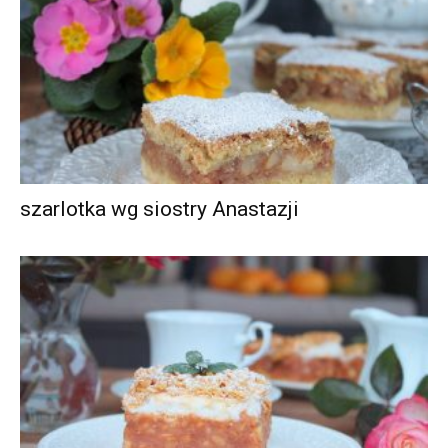
szarlotka wg siostry Anastazji