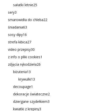
sałatki letnie
25
sery
3
smarowidła do chleba
22
śniadania
63
sosy dipy
16
strefa kibica
27
video przepisy
30
z info o pliki cookies
1
zdjęcia rękodzieła
26
biżuteria
13
krywulki
13
decoupage
1
dekoracje świateczne
2
dziergane szydełkiem
3
kwiatki z krepiny
3