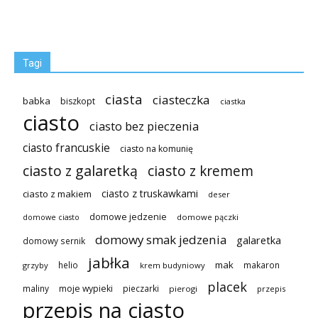
Tagi
ciasta
ciasteczka
babka
biszkopt
ciastka
ciasto
ciasto bez pieczenia
ciasto francuskie
ciasto na komunię
ciasto z galaretką
ciasto z kremem
ciasto z truskawkami
ciasto z makiem
deser
domowe jedzenie
domowe pączki
domowe ciasto
domowy smak jedzenia
galaretka
domowy sernik
jabłka
mak
helio
makaron
grzyby
krem budyniowy
placek
maliny
moje wypieki
pieczarki
pierogi
przepis
przepis na ciasto