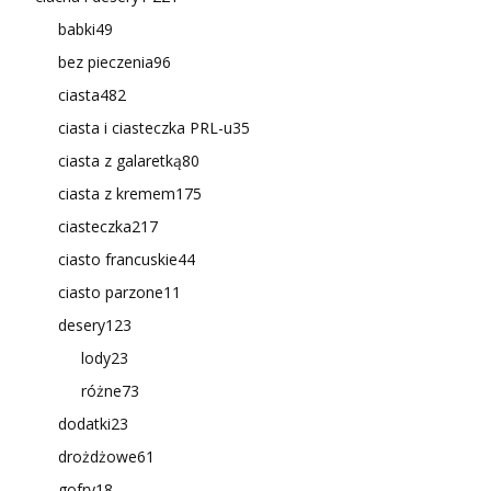
babki
49
bez pieczenia
96
ciasta
482
ciasta i ciasteczka PRL-u
35
ciasta z galaretką
80
ciasta z kremem
175
ciasteczka
217
ciasto francuskie
44
ciasto parzone
11
desery
123
lody
23
różne
73
dodatki
23
drożdżowe
61
gofry
18