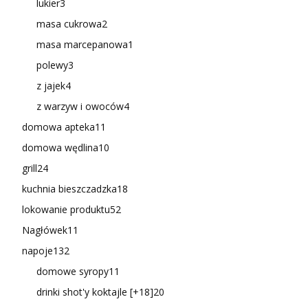
lukier
3
masa cukrowa
2
masa marcepanowa
1
polewy
3
z jajek
4
z warzyw i owoców
4
domowa apteka
11
domowa wędlina
10
grill
24
kuchnia bieszczadzka
18
lokowanie produktu
52
Nagłówek
11
napoje
132
domowe syropy
11
drinki shot'y koktajle [+18]
20