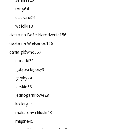
serniki
120
torty
64
ucierane
26
wafelki
18
ciasta na Boże Narodzenie
156
ciasta na Wielkanoc
126
dania główne
367
dodatki
39
gołąbki bigosy
9
grzyby
24
jarskie
33
jednogarnkowe
28
kotlety
13
makarony i kluski
43
mięsne
45