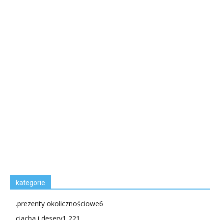
kategorie
.prezenty okolicznościowe
6
ciacha i desery
1 221