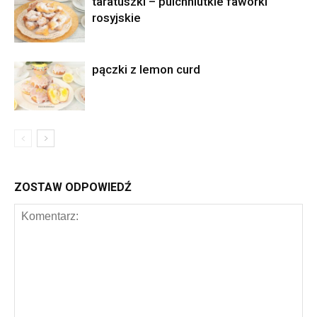
taratuszki – pulchniutkie faworki
rosyjskie
pączki z lemon curd
ZOSTAW ODPOWIEDŹ