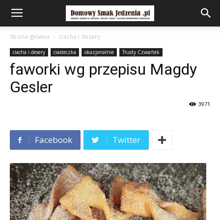
Strona główna
ciacha i desery
ciacha i desery
ciasteczka
okazjonalnie
Tłusty Czwartek
faworki wg przepisu Magdy
Gesler
3971
Facebook
Twitter