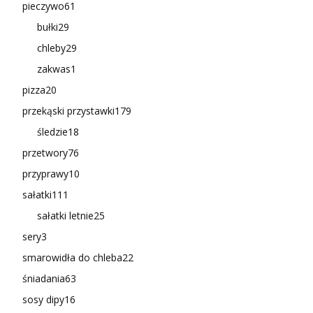
pieczywo
61
bułki
29
chleby
29
zakwas
1
pizza
20
przekąski przystawki
179
śledzie
18
przetwory
76
przyprawy
10
sałatki
111
sałatki letnie
25
sery
3
smarowidła do chleba
22
śniadania
63
sosy dipy
16