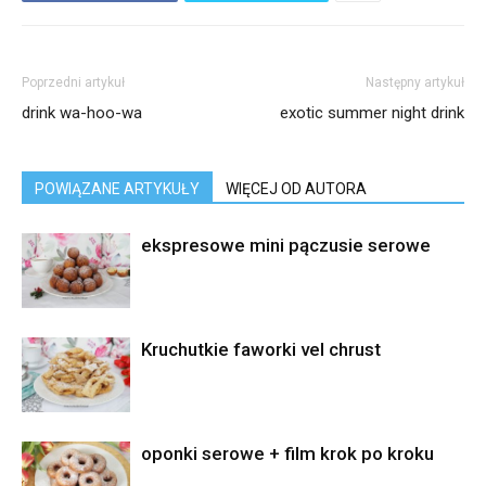
Poprzedni artykuł
Następny artykuł
drink wa-hoo-wa
exotic summer night drink
POWIĄZANE ARTYKUŁY
WIĘCEJ OD AUTORA
ekspresowe mini pączusie serowe
Kruchutkie faworki vel chrust
oponki serowe + film krok po kroku