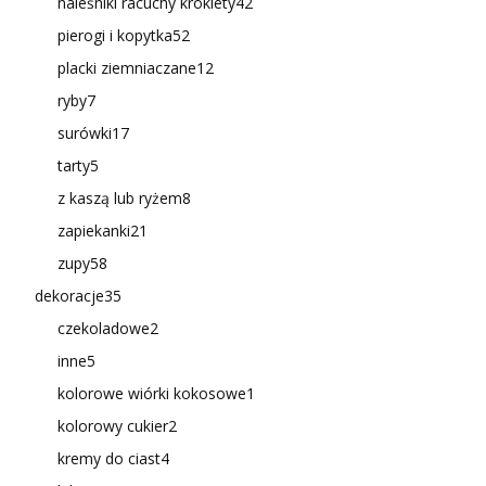
naleśniki racuchy krokiety
42
pierogi i kopytka
52
placki ziemniaczane
12
ryby
7
surówki
17
tarty
5
z kaszą lub ryżem
8
zapiekanki
21
zupy
58
dekoracje
35
czekoladowe
2
inne
5
kolorowe wiórki kokosowe
1
kolorowy cukier
2
kremy do ciast
4