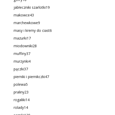
jabłeczniki szarlotki
19
makowce
43
marchewkowe
9
masy i kremy do ciast
6
mazurki
17
miodowniki
28
muffiny
37
murzynki
4
pączki
37
pierniki i piernikczki
47
polewa
5
praliny
23
rogaliki
14
rolady
14