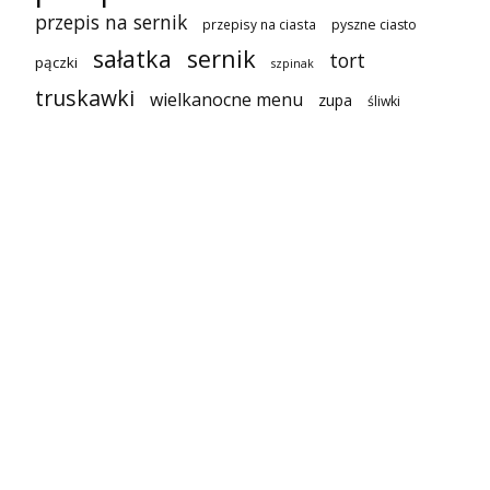
przepis na sernik
przepisy na ciasta
pyszne ciasto
sałatka
sernik
tort
pączki
szpinak
truskawki
wielkanocne menu
zupa
śliwki