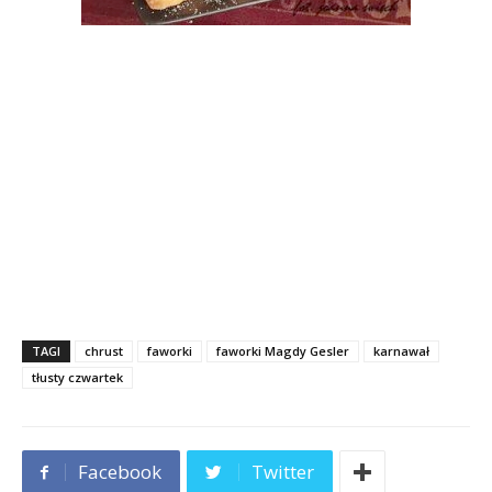
TAGI
chrust
faworki
faworki Magdy Gesler
karnawał
tłusty czwartek
Facebook
Twitter