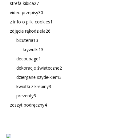
strefa kibica
27
video przepisy
30
z info o pliki cookies
1
zdjęcia rękodzieła
26
biżuteria
13
krywulki
13
decoupage
1
dekoracje świateczne
2
dziergane szydełkiem
3
kwiatki z krepiny
3
prezenty
3
zeszyt podręczny
4