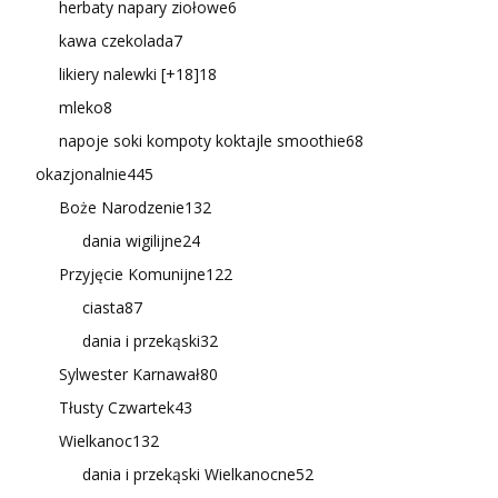
herbaty napary ziołowe
6
kawa czekolada
7
likiery nalewki [+18]
18
mleko
8
napoje soki kompoty koktajle smoothie
68
okazjonalnie
445
Boże Narodzenie
132
dania wigilijne
24
Przyjęcie Komunijne
122
ciasta
87
dania i przekąski
32
Sylwester Karnawał
80
Tłusty Czwartek
43
Wielkanoc
132
dania i przekąski Wielkanocne
52