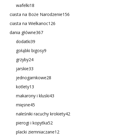
wafelki
18
ciasta na Boże Narodzenie
156
ciasta na Wielkanoc
126
dania główne
367
dodatki
39
gołąbki bigosy
9
grzyby
24
jarskie
33
jednogarnkowe
28
kotlety
13
makarony i kluski
43
mięsne
45
naleśniki racuchy krokiety
42
pierogi i kopytka
52
placki ziemniaczane
12