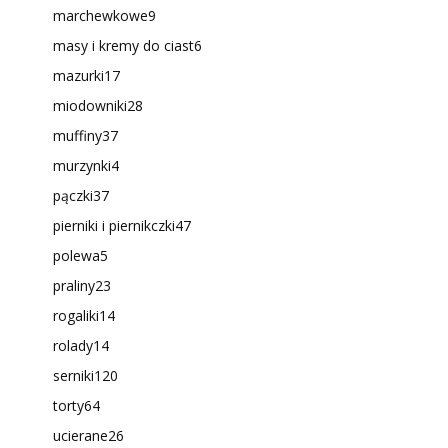
marchewkowe
9
masy i kremy do ciast
6
mazurki
17
miodowniki
28
muffiny
37
murzynki
4
pączki
37
pierniki i piernikczki
47
polewa
5
praliny
23
rogaliki
14
rolady
14
serniki
120
torty
64
ucierane
26