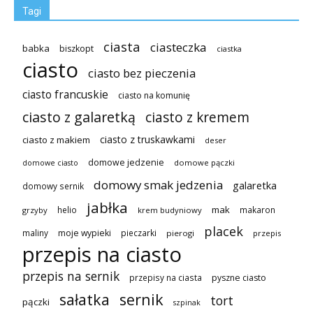
Tagi
ciasta
ciasteczka
babka
biszkopt
ciastka
ciasto
ciasto bez pieczenia
ciasto francuskie
ciasto na komunię
ciasto z galaretką
ciasto z kremem
ciasto z truskawkami
ciasto z makiem
deser
domowe jedzenie
domowe pączki
domowe ciasto
domowy smak jedzenia
galaretka
domowy sernik
jabłka
mak
helio
makaron
grzyby
krem budyniowy
placek
maliny
moje wypieki
pieczarki
pierogi
przepis
przepis na ciasto
przepis na sernik
przepisy na ciasta
pyszne ciasto
sałatka
sernik
tort
pączki
szpinak