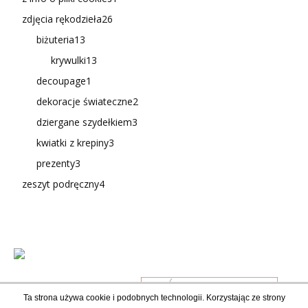
zdjęcia rękodzieła
26
biżuteria
13
krywulki
13
decoupage
1
dekoracje świateczne
2
dziergane szydełkiem
3
kwiatki z krepiny
3
prezenty
3
zeszyt podręczny
4
Ta strona używa cookie i podobnych technologii. Korzystając ze strony