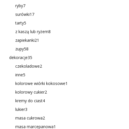
ryby
7
surówki
17
tarty
5
z kaszą lub ryżem
8
zapiekanki
21
zupy
58
dekoracje
35
czekoladowe
2
inne
5
kolorowe wiórki kokosowe
1
kolorowy cukier
2
kremy do ciast
4
lukier
3
masa cukrowa
2
masa marcepanowa
1