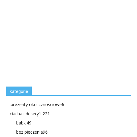
kategorie
.prezenty okolicznościowe
6
ciacha i desery
1 221
babki
49
bez pieczenia
96