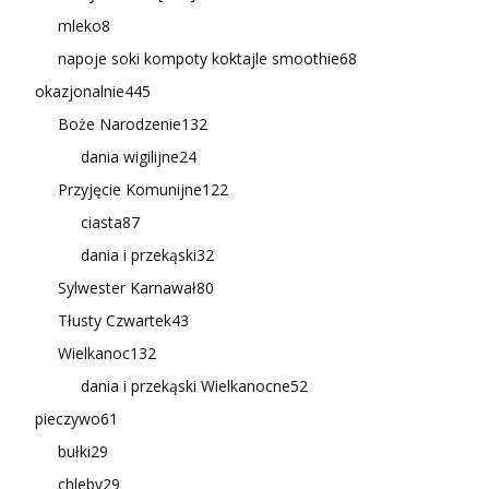
mleko
8
napoje soki kompoty koktajle smoothie
68
okazjonalnie
445
Boże Narodzenie
132
dania wigilijne
24
Przyjęcie Komunijne
122
ciasta
87
dania i przekąski
32
Sylwester Karnawał
80
Tłusty Czwartek
43
Wielkanoc
132
dania i przekąski Wielkanocne
52
pieczywo
61
bułki
29
chleby
29