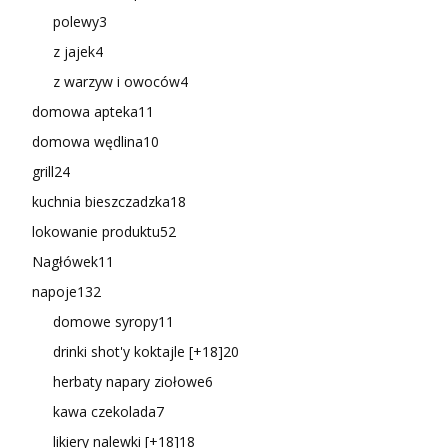
polewy
3
z jajek
4
z warzyw i owoców
4
domowa apteka
11
domowa wędlina
10
grill
24
kuchnia bieszczadzka
18
lokowanie produktu
52
Nagłówek
11
napoje
132
domowe syropy
11
drinki shot'y koktajle [+18]
20
herbaty napary ziołowe
6
kawa czekolada
7
likiery nalewki [+18]
18