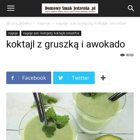
Strona główna
napoje
napoje soki kompoty koktajle smoothie
napoje
napoje soki kompoty koktajle smoothie
koktajl z gruszką i awokado
8069
Facebook
Twitter