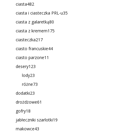
ciasta
482
ciasta i ciasteczka PRL-u
35
ciasta z galaretką
80
ciasta z kremem
175
ciasteczka
217
ciasto francuskie
44
ciasto parzone
11
desery
123
lody
23
różne
73
dodatki
23
drożdżowe
61
gofry
18
jabłeczniki szarlotki
19
makowce
43