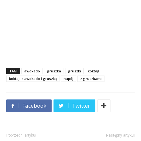
TAGI
awokado
gruszka
gruszki
koktajl
koktajl z awokado i gruszką
napój
z gruszkami
Facebook
Twitter
Poprzedni artykuł
Następny artykuł