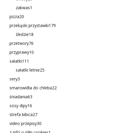
zakwas
1
pizza
20
przekąski przystawki
179
śledzie
18
przetwory
76
przyprawy
10
sałatki
111
sałatki letnie
25
sery
3
smarowidła do chleba
22
śniadania
63
sosy dipy
16
strefa kibica
27
video przepisy
30
z info o pliki cookies
1