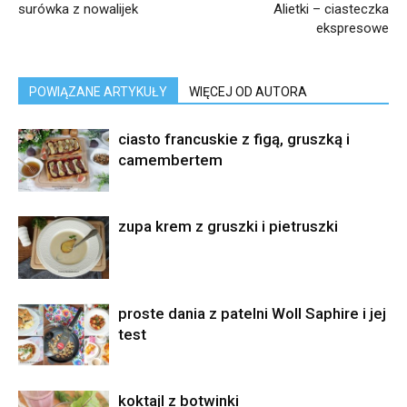
surówka z nowalijek
Alietki – ciasteczka
ekspresowe
POWIĄZANE ARTYKUŁY
WIĘCEJ OD AUTORA
ciasto francuskie z figą, gruszką i
camembertem
zupa krem z gruszki i pietruszki
proste dania z patelni Woll Saphire i jej
test
koktajl z botwinki