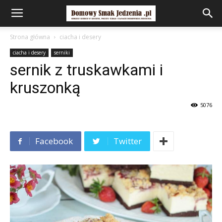
Strona główna
ciacha i desery
ciacha i desery
serniki
sernik z truskawkami i
kruszonką
5076
Facebook
Twitter