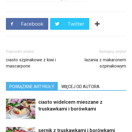
Facebook
Twitter
Poprzedni artykuł
Następny artykuł
ciasto szpinakowe z kiwi i
lazania z makaronem
mascarpone
szpinakowym
POWIĄZANE ARTYKUŁY
WIĘCEJ OD AUTORA
ciasto widelcem mieszane z
truskawkami i borówkami
sernik z truskawkami i borówkami