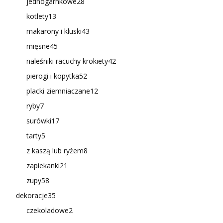
jednogarnkowe
28
kotlety
13
makarony i kluski
43
mięsne
45
naleśniki racuchy krokiety
42
pierogi i kopytka
52
placki ziemniaczane
12
ryby
7
surówki
17
tarty
5
z kaszą lub ryżem
8
zapiekanki
21
zupy
58
dekoracje
35
czekoladowe
2