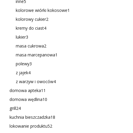
inne
5
kolorowe wiórki kokosowe
1
kolorowy cukier
2
kremy do ciast
4
lukier
3
masa cukrowa
2
masa marcepanowa
1
polewy
3
z jajek
4
z warzyw i owoców
4
domowa apteka
11
domowa wędlina
10
grill
24
kuchnia bieszczadzka
18
lokowanie produktu
52