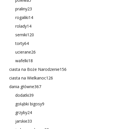
polewa
5
praliny
23
rogaliki
14
rolady
14
serniki
120
torty
64
ucierane
26
wafelki
18
ciasta na Boże Narodzenie
156
ciasta na Wielkanoc
126
dania główne
367
dodatki
39
gołąbki bigosy
9
grzyby
24
jarskie
33