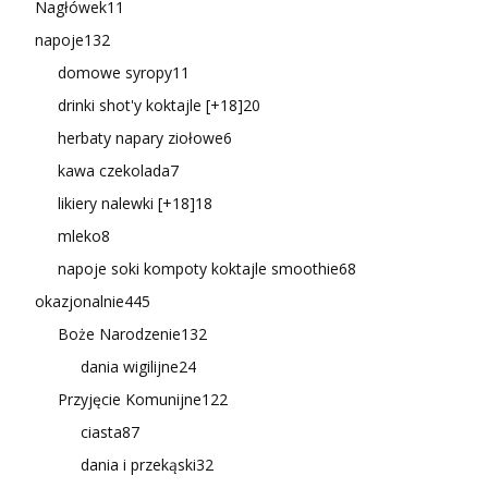
Nagłówek
11
napoje
132
domowe syropy
11
drinki shot'y koktajle [+18]
20
herbaty napary ziołowe
6
kawa czekolada
7
likiery nalewki [+18]
18
mleko
8
napoje soki kompoty koktajle smoothie
68
okazjonalnie
445
Boże Narodzenie
132
dania wigilijne
24
Przyjęcie Komunijne
122
ciasta
87
dania i przekąski
32