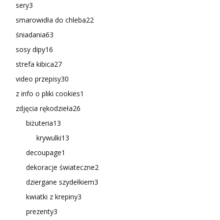
sery
3
smarowidła do chleba
22
śniadania
63
sosy dipy
16
strefa kibica
27
video przepisy
30
z info o pliki cookies
1
zdjęcia rękodzieła
26
biżuteria
13
krywulki
13
decoupage
1
dekoracje świateczne
2
dziergane szydełkiem
3
kwiatki z krepiny
3
prezenty
3