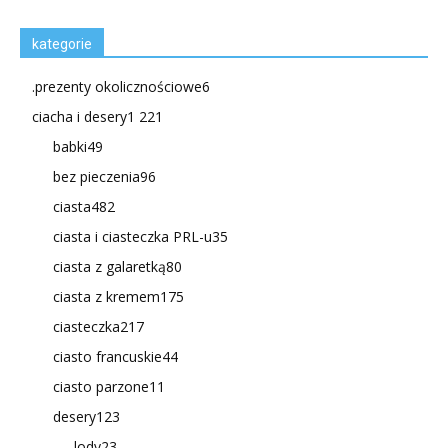
kategorie
.prezenty okolicznościowe
6
ciacha i desery
1 221
babki
49
bez pieczenia
96
ciasta
482
ciasta i ciasteczka PRL-u
35
ciasta z galaretką
80
ciasta z kremem
175
ciasteczka
217
ciasto francuskie
44
ciasto parzone
11
desery
123
lody
23