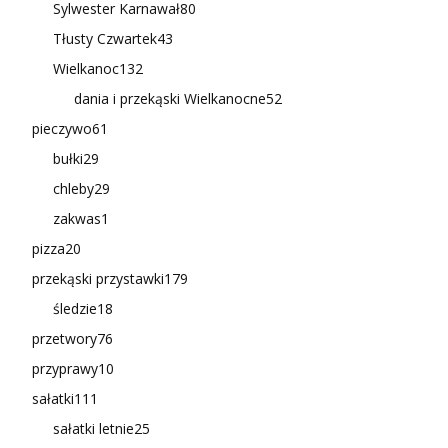
Sylwester Karnawał
80
Tłusty Czwartek
43
Wielkanoc
132
dania i przekąski Wielkanocne
52
pieczywo
61
bułki
29
chleby
29
zakwas
1
pizza
20
przekąski przystawki
179
śledzie
18
przetwory
76
przyprawy
10
sałatki
111
sałatki letnie
25