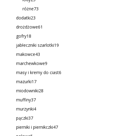
różne
73
dodatki
23
drożdżowe
61
gofry
18
jabłeczniki szarlotki
19
makowce
43
marchewkowe
9
masy i kremy do ciast
6
mazurki
17
miodowniki
28
muffiny
37
murzynki
4
pączki
37
pierniki i piernikczki
47