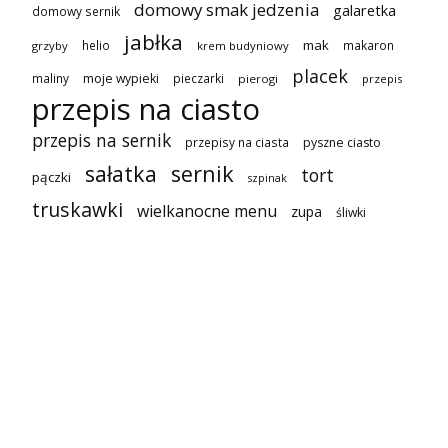
domowy smak jedzenia
galaretka
domowy sernik
jabłka
mak
helio
makaron
grzyby
krem budyniowy
placek
maliny
moje wypieki
pieczarki
pierogi
przepis
przepis na ciasto
przepis na sernik
przepisy na ciasta
pyszne ciasto
sałatka
sernik
tort
pączki
szpinak
truskawki
wielkanocne menu
zupa
śliwki