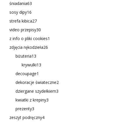
śniadania
63
sosy dipy
16
strefa kibica
27
video przepisy
30
z info o pliki cookies
1
zdjęcia rękodzieła
26
biżuteria
13
krywulki
13
decoupage
1
dekoracje świateczne
2
dziergane szydełkiem
3
kwiatki z krepiny
3
prezenty
3
zeszyt podręczny
4