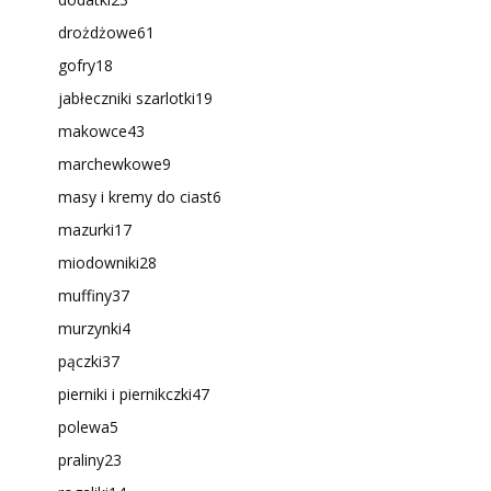
drożdżowe
61
gofry
18
jabłeczniki szarlotki
19
makowce
43
marchewkowe
9
masy i kremy do ciast
6
mazurki
17
miodowniki
28
muffiny
37
murzynki
4
pączki
37
pierniki i piernikczki
47
polewa
5
praliny
23