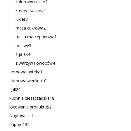
kolorowy cukier
2
kremy do ciast
4
lukier
3
masa cukrowa
2
masa marcepanowa
1
polewy
3
z jajek
4
z warzyw i owoców
4
domowa apteka
11
domowa wędlina
10
grill
24
kuchnia bieszczadzka
18
lokowanie produktu
52
Nagłówek
11
napoje
132