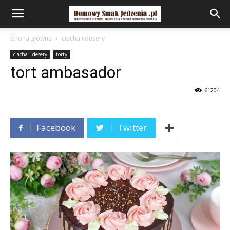
Strona główna
ciacha i desery
ciacha i desery
torty
tort ambasador
61204
Facebook
Twitter