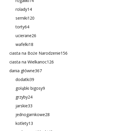
rogaliki
14
rolady
14
serniki
120
torty
64
ucierane
26
wafelki
18
ciasta na Boże Narodzenie
156
ciasta na Wielkanoc
126
dania główne
367
dodatki
39
gołąbki bigosy
9
grzyby
24
jarskie
33
jednogarnkowe
28
kotlety
13