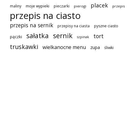
placek
maliny
moje wypieki
pieczarki
pierogi
przepis
przepis na ciasto
przepis na sernik
przepisy na ciasta
pyszne ciasto
sałatka
sernik
tort
pączki
szpinak
truskawki
wielkanocne menu
zupa
śliwki