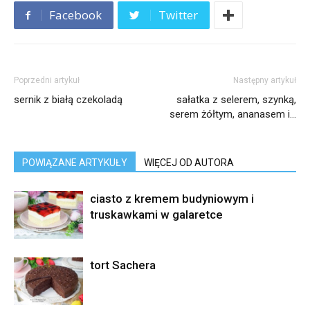
Facebook
Twitter
Poprzedni artykuł
Następny artykuł
sernik z białą czekoladą
sałatka z selerem, szynką,
serem żółtym, ananasem i…
POWIĄZANE ARTYKUŁY
WIĘCEJ OD AUTORA
ciasto z kremem budyniowym i
truskawkami w galaretce
tort Sachera