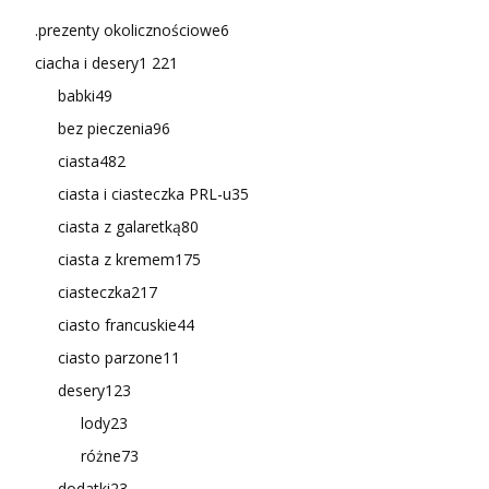
.prezenty okolicznościowe
6
ciacha i desery
1 221
babki
49
bez pieczenia
96
ciasta
482
ciasta i ciasteczka PRL-u
35
ciasta z galaretką
80
ciasta z kremem
175
ciasteczka
217
ciasto francuskie
44
ciasto parzone
11
desery
123
lody
23
różne
73
dodatki
23