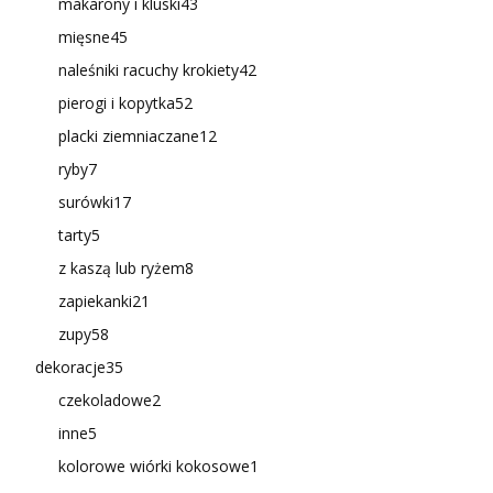
makarony i kluski
43
mięsne
45
naleśniki racuchy krokiety
42
pierogi i kopytka
52
placki ziemniaczane
12
ryby
7
surówki
17
tarty
5
z kaszą lub ryżem
8
zapiekanki
21
zupy
58
dekoracje
35
czekoladowe
2
inne
5
kolorowe wiórki kokosowe
1