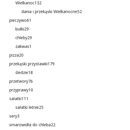
Wielkanoc
132
dania i przekąski Wielkanocne
52
pieczywo
61
bułki
29
chleby
29
zakwas
1
pizza
20
przekąski przystawki
179
śledzie
18
przetwory
76
przyprawy
10
sałatki
111
sałatki letnie
25
sery
3
smarowidła do chleba
22