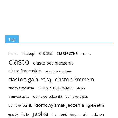
Tagi
ciasta
ciasteczka
babka
biszkopt
ciastka
ciasto
ciasto bez pieczenia
ciasto francuskie
ciasto na komunię
ciasto z galaretką
ciasto z kremem
ciasto z truskawkami
ciasto z makiem
deser
domowe jedzenie
domowe pączki
domowe ciasto
domowy smak jedzenia
galaretka
domowy sernik
jabłka
mak
helio
makaron
grzyby
krem budyniowy