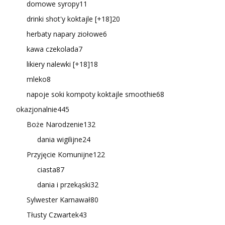
domowe syropy
11
drinki shot'y koktajle [+18]
20
herbaty napary ziołowe
6
kawa czekolada
7
likiery nalewki [+18]
18
mleko
8
napoje soki kompoty koktajle smoothie
68
okazjonalnie
445
Boże Narodzenie
132
dania wigilijne
24
Przyjęcie Komunijne
122
ciasta
87
dania i przekąski
32
Sylwester Karnawał
80
Tłusty Czwartek
43