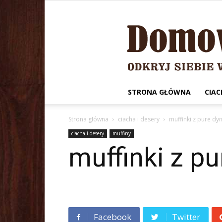
STRONA GŁÓWNA
CIAC
Strona główna
ciacha i desery
muffinki z pure d
ciacha i desery
muffiny
muffinki z p
Facebook
Twitter