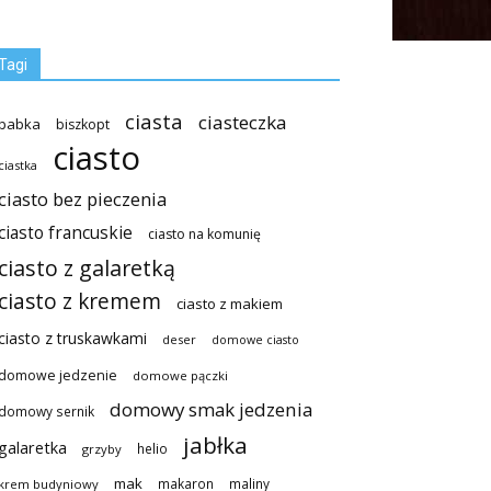
Tagi
ciasta
ciasteczka
babka
biszkopt
ciasto
ciastka
ciasto bez pieczenia
ciasto francuskie
ciasto na komunię
ciasto z galaretką
ciasto z kremem
ciasto z makiem
ciasto z truskawkami
deser
domowe ciasto
domowe jedzenie
domowe pączki
domowy smak jedzenia
domowy sernik
jabłka
galaretka
helio
grzyby
mak
makaron
maliny
krem budyniowy