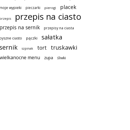
placek
moje wypieki
pieczarki
pierogi
przepis na ciasto
przepis
przepis na sernik
przepisy na ciasta
sałatka
pączki
pyszne ciasto
sernik
truskawki
tort
szpinak
wielkanocne menu
zupa
śliwki