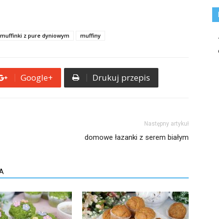
muffinki z pure dyniowym
muffiny
Google+
Drukuj przepis
Następny artykuł
domowe łazanki z serem białym
A