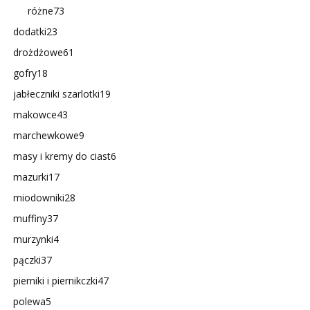
różne
73
dodatki
23
drożdżowe
61
gofry
18
jabłeczniki szarlotki
19
makowce
43
marchewkowe
9
masy i kremy do ciast
6
mazurki
17
miodowniki
28
muffiny
37
murzynki
4
pączki
37
pierniki i piernikczki
47
polewa
5