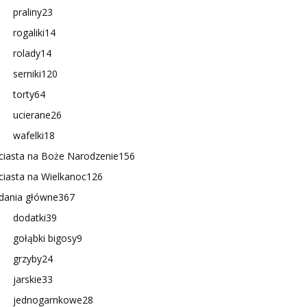
praliny
23
rogaliki
14
rolady
14
serniki
120
torty
64
ucierane
26
wafelki
18
ciasta na Boże Narodzenie
156
ciasta na Wielkanoc
126
dania główne
367
dodatki
39
gołąbki bigosy
9
grzyby
24
jarskie
33
jednogarnkowe
28