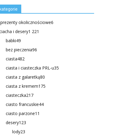
kategorie
.prezenty okolicznościowe
6
ciacha i desery
1 221
babki
49
bez pieczenia
96
ciasta
482
ciasta i ciasteczka PRL-u
35
ciasta z galaretką
80
ciasta z kremem
175
ciasteczka
217
ciasto francuskie
44
ciasto parzone
11
desery
123
lody
23