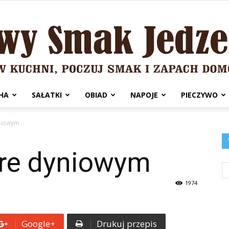
HA
SAŁATKI
OBIAD
NAPOJE
PIECZYWO
Domowy
yniowym
ure dyniowym
Smak
1974
Google+
Drukuj przepis