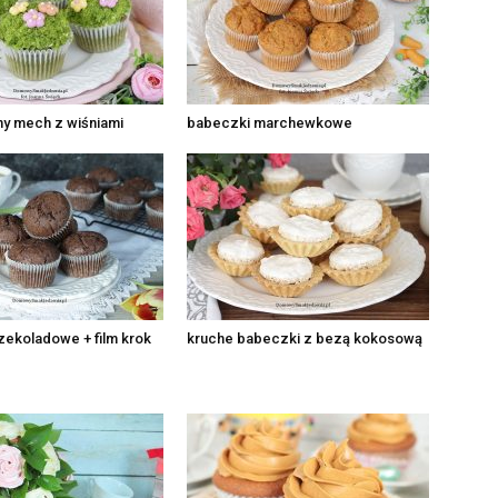
śny mech z wiśniami
babeczki marchewkowe
zekoladowe + film krok
kruche babeczki z bezą kokosową