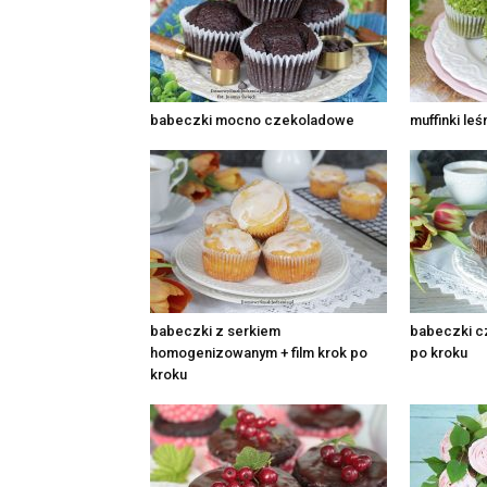
babeczki mocno czekoladowe
muffinki le
babeczki z serkiem
babeczki c
homogenizowanym + film krok po
po kroku
kroku