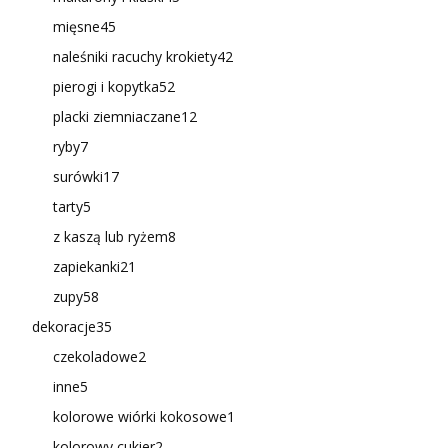
mięsne
45
naleśniki racuchy krokiety
42
pierogi i kopytka
52
placki ziemniaczane
12
ryby
7
surówki
17
tarty
5
z kaszą lub ryżem
8
zapiekanki
21
zupy
58
dekoracje
35
czekoladowe
2
inne
5
kolorowe wiórki kokosowe
1
kolorowy cukier
2