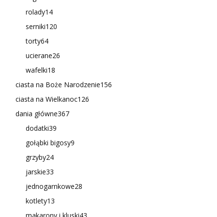
rolady
14
serniki
120
torty
64
ucierane
26
wafelki
18
ciasta na Boże Narodzenie
156
ciasta na Wielkanoc
126
dania główne
367
dodatki
39
gołąbki bigosy
9
grzyby
24
jarskie
33
jednogarnkowe
28
kotlety
13
makarony i kluski
43