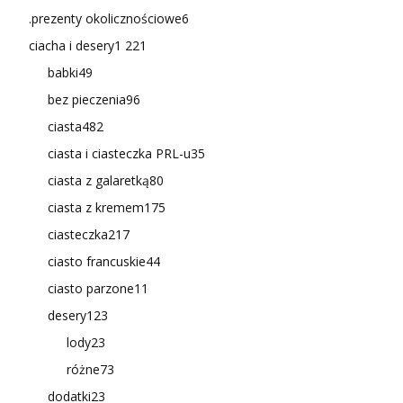
.prezenty okolicznościowe
6
ciacha i desery
1 221
babki
49
bez pieczenia
96
ciasta
482
ciasta i ciasteczka PRL-u
35
ciasta z galaretką
80
ciasta z kremem
175
ciasteczka
217
ciasto francuskie
44
ciasto parzone
11
desery
123
lody
23
różne
73
dodatki
23