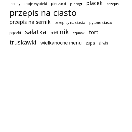
placek
maliny
moje wypieki
pieczarki
pierogi
przepis
przepis na ciasto
przepis na sernik
przepisy na ciasta
pyszne ciasto
sałatka
sernik
tort
pączki
szpinak
truskawki
wielkanocne menu
zupa
śliwki