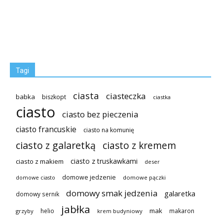
Tagi
ciasta
ciasteczka
babka
biszkopt
ciastka
ciasto
ciasto bez pieczenia
ciasto francuskie
ciasto na komunię
ciasto z galaretką
ciasto z kremem
ciasto z truskawkami
ciasto z makiem
deser
domowe jedzenie
domowe pączki
domowe ciasto
domowy smak jedzenia
galaretka
domowy sernik
jabłka
mak
helio
makaron
grzyby
krem budyniowy