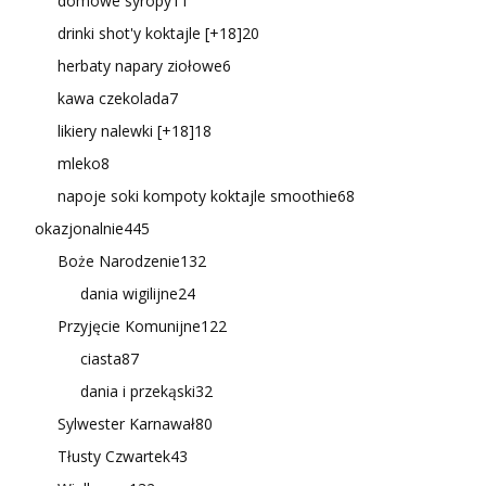
domowe syropy
11
drinki shot'y koktajle [+18]
20
herbaty napary ziołowe
6
kawa czekolada
7
likiery nalewki [+18]
18
mleko
8
napoje soki kompoty koktajle smoothie
68
okazjonalnie
445
Boże Narodzenie
132
dania wigilijne
24
Przyjęcie Komunijne
122
ciasta
87
dania i przekąski
32
Sylwester Karnawał
80
Tłusty Czwartek
43