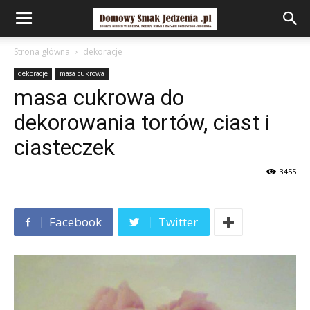
Strona główna
dekoracje
dekoracje
masa cukrowa
masa cukrowa do
dekorowania tortów, ciast i
ciasteczek
3455
Facebook
Twitter