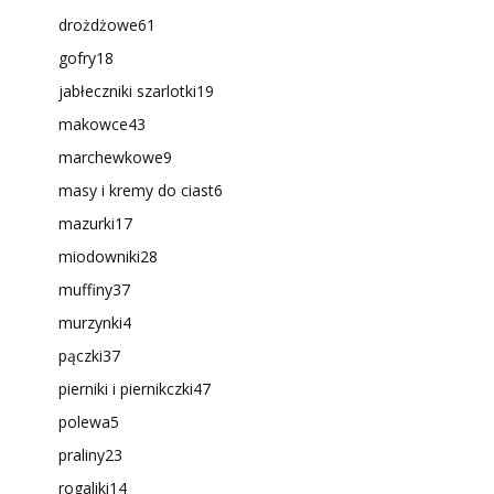
drożdżowe
61
gofry
18
jabłeczniki szarlotki
19
makowce
43
marchewkowe
9
masy i kremy do ciast
6
mazurki
17
miodowniki
28
muffiny
37
murzynki
4
pączki
37
pierniki i piernikczki
47
polewa
5
praliny
23
rogaliki
14