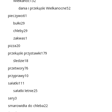
Wielkanoc
132
dania i przekąski Wielkanocne
52
pieczywo
61
bułki
29
chleby
29
zakwas
1
pizza
20
przekąski przystawki
179
śledzie
18
przetwory
76
przyprawy
10
sałatki
111
sałatki letnie
25
sery
3
smarowidła do chleba
22