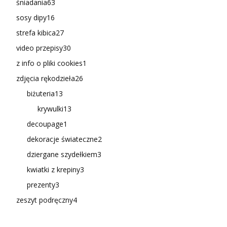
śniadania
63
sosy dipy
16
strefa kibica
27
video przepisy
30
z info o pliki cookies
1
zdjęcia rękodzieła
26
biżuteria
13
krywulki
13
decoupage
1
dekoracje świateczne
2
dziergane szydełkiem
3
kwiatki z krepiny
3
prezenty
3
zeszyt podręczny
4