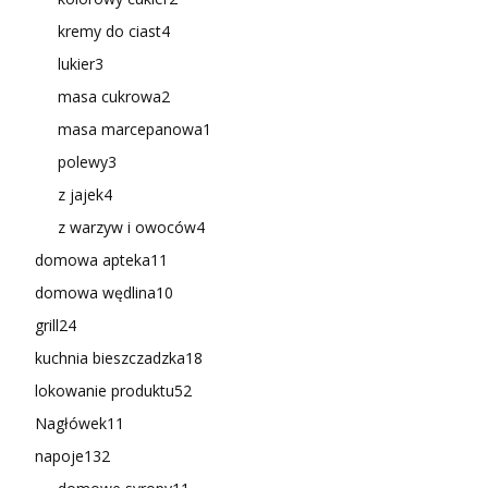
kremy do ciast
4
lukier
3
masa cukrowa
2
masa marcepanowa
1
polewy
3
z jajek
4
z warzyw i owoców
4
domowa apteka
11
domowa wędlina
10
grill
24
kuchnia bieszczadzka
18
lokowanie produktu
52
Nagłówek
11
napoje
132