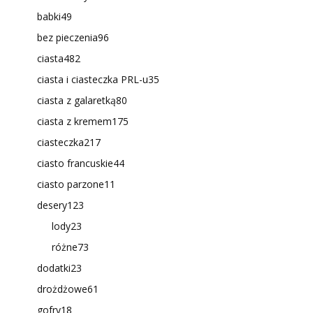
babki
49
bez pieczenia
96
ciasta
482
ciasta i ciasteczka PRL-u
35
ciasta z galaretką
80
ciasta z kremem
175
ciasteczka
217
ciasto francuskie
44
ciasto parzone
11
desery
123
lody
23
różne
73
dodatki
23
drożdżowe
61
gofry
18