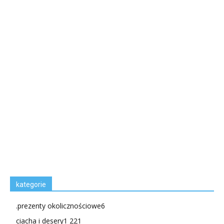
kategorie
.prezenty okolicznościowe
6
ciacha i desery
1 221