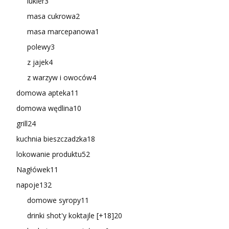
lukier
3
masa cukrowa
2
masa marcepanowa
1
polewy
3
z jajek
4
z warzyw i owoców
4
domowa apteka
11
domowa wędlina
10
grill
24
kuchnia bieszczadzka
18
lokowanie produktu
52
Nagłówek
11
napoje
132
domowe syropy
11
drinki shot'y koktajle [+18]
20