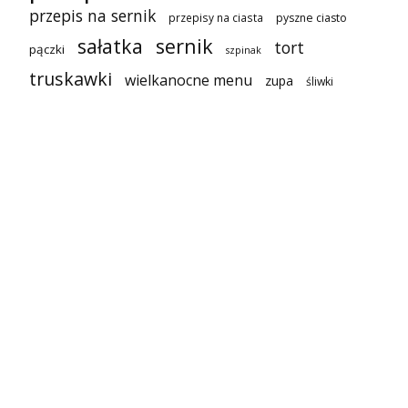
przepis na sernik
przepisy na ciasta
pyszne ciasto
sałatka
sernik
tort
pączki
szpinak
truskawki
wielkanocne menu
zupa
śliwki