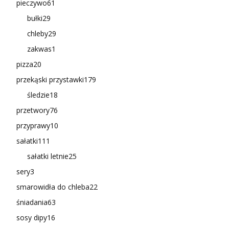
pieczywo
61
bułki
29
chleby
29
zakwas
1
pizza
20
przekąski przystawki
179
śledzie
18
przetwory
76
przyprawy
10
sałatki
111
sałatki letnie
25
sery
3
smarowidła do chleba
22
śniadania
63
sosy dipy
16