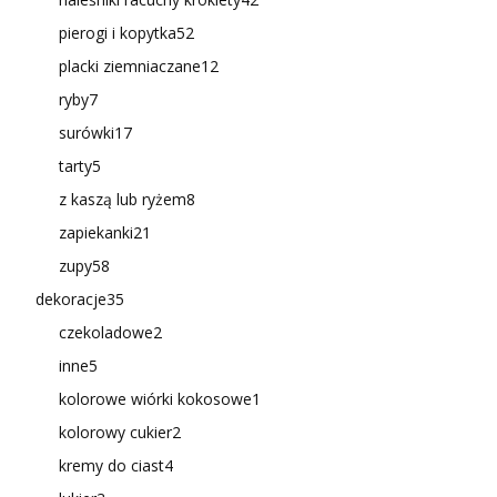
pierogi i kopytka
52
placki ziemniaczane
12
ryby
7
surówki
17
tarty
5
z kaszą lub ryżem
8
zapiekanki
21
zupy
58
dekoracje
35
czekoladowe
2
inne
5
kolorowe wiórki kokosowe
1
kolorowy cukier
2
kremy do ciast
4