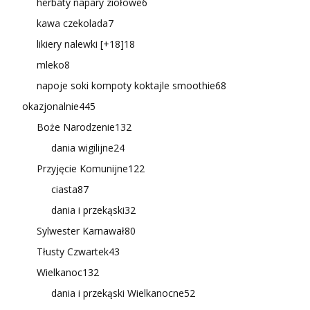
herbaty napary ziołowe
6
kawa czekolada
7
likiery nalewki [+18]
18
mleko
8
napoje soki kompoty koktajle smoothie
68
okazjonalnie
445
Boże Narodzenie
132
dania wigilijne
24
Przyjęcie Komunijne
122
ciasta
87
dania i przekąski
32
Sylwester Karnawał
80
Tłusty Czwartek
43
Wielkanoc
132
dania i przekąski Wielkanocne
52