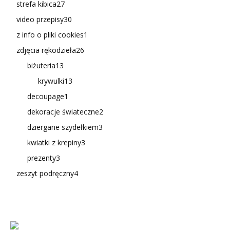
strefa kibica
27
video przepisy
30
z info o pliki cookies
1
zdjęcia rękodzieła
26
biżuteria
13
krywulki
13
decoupage
1
dekoracje świateczne
2
dziergane szydełkiem
3
kwiatki z krepiny
3
prezenty
3
zeszyt podręczny
4