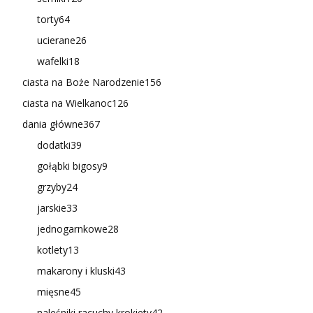
torty
64
ucierane
26
wafelki
18
ciasta na Boże Narodzenie
156
ciasta na Wielkanoc
126
dania główne
367
dodatki
39
gołąbki bigosy
9
grzyby
24
jarskie
33
jednogarnkowe
28
kotlety
13
makarony i kluski
43
mięsne
45
naleśniki racuchy krokiety
42