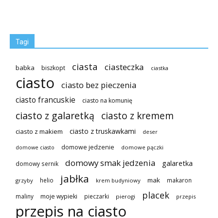
Tagi
ciasta
ciasteczka
babka
biszkopt
ciastka
ciasto
ciasto bez pieczenia
ciasto francuskie
ciasto na komunię
ciasto z galaretką
ciasto z kremem
ciasto z truskawkami
ciasto z makiem
deser
domowe jedzenie
domowe pączki
domowe ciasto
domowy smak jedzenia
galaretka
domowy sernik
jabłka
mak
helio
makaron
grzyby
krem budyniowy
placek
maliny
moje wypieki
pieczarki
pierogi
przepis
przepis na ciasto