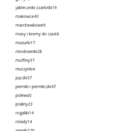
jabłeczniki szarlotki
19
makowce
43
marchewkowe
9
masy i kremy do ciast
6
mazurki
17
miodowniki
28
muffiny
37
murzynki
4
pączki
37
pierniki i piernikczki
47
polewa
5
praliny
23
rogaliki
14
rolady
14
serniki
120