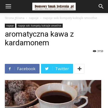
Strona główna
napoje
napoje soki kompoty koktajle smoothie
napoje
napoje soki kompoty koktajle smoothie
aromatyczna kawa z
kardamonem
3153
Facebook
Twitter