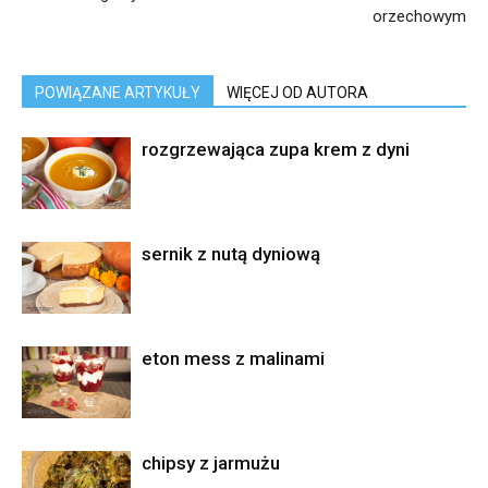
orzechowym
POWIĄZANE ARTYKUŁY
WIĘCEJ OD AUTORA
rozgrzewająca zupa krem z dyni
sernik z nutą dyniową
eton mess z malinami
chipsy z jarmużu