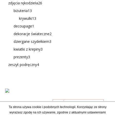
zdjęcia rękodzieła
26
biżuteria
13
krywulki
13
decoupage
1
dekoracje świateczne
2
dziergane szydełkiem
3
kwiatki z krepiny
3
prezenty
3
zeszyt podręczny
4
Ta strona używa cookie i podobnych technologii. Korzystając ze strony
wyrażasz zgodę na ich używanie, zgodnie z aktualnymi ustawieniami