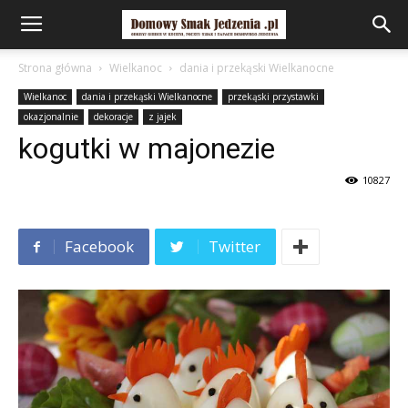
Strona główna
Wielkanoc
dania i przekąski Wielkanocne
Wielkanoc
dania i przekąski Wielkanocne
przekąski przystawki
okazjonalnie
dekoracje
z jajek
kogutki w majonezie
10827
Facebook
Twitter