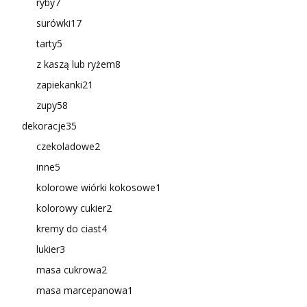
ryby
7
surówki
17
tarty
5
z kaszą lub ryżem
8
zapiekanki
21
zupy
58
dekoracje
35
czekoladowe
2
inne
5
kolorowe wiórki kokosowe
1
kolorowy cukier
2
kremy do ciast
4
lukier
3
masa cukrowa
2
masa marcepanowa
1