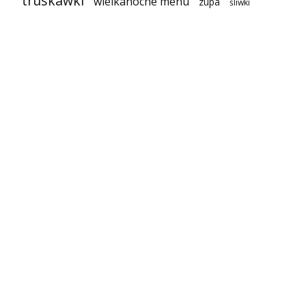
truskawki
wielkanocne menu
zupa
śliwki