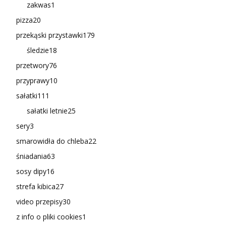
zakwas
1
pizza
20
przekąski przystawki
179
śledzie
18
przetwory
76
przyprawy
10
sałatki
111
sałatki letnie
25
sery
3
smarowidła do chleba
22
śniadania
63
sosy dipy
16
strefa kibica
27
video przepisy
30
z info o pliki cookies
1