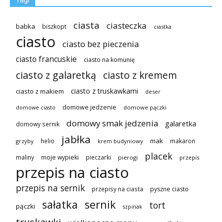
ciasta
ciasteczka
babka
biszkopt
ciastka
ciasto
ciasto bez pieczenia
ciasto francuskie
ciasto na komunię
ciasto z galaretką
ciasto z kremem
ciasto z truskawkami
ciasto z makiem
deser
domowe jedzenie
domowe pączki
domowe ciasto
domowy smak jedzenia
galaretka
domowy sernik
jabłka
mak
helio
makaron
grzyby
krem budyniowy
placek
maliny
moje wypieki
pieczarki
pierogi
przepis
przepis na ciasto
przepis na sernik
przepisy na ciasta
pyszne ciasto
sałatka
sernik
tort
pączki
szpinak