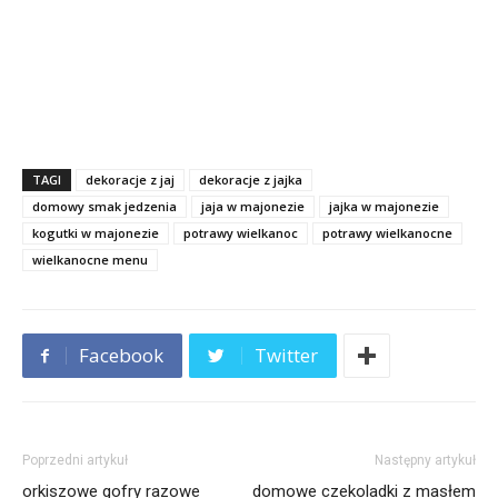
TAGI
dekoracje z jaj
dekoracje z jajka
domowy smak jedzenia
jaja w majonezie
jajka w majonezie
kogutki w majonezie
potrawy wielkanoc
potrawy wielkanocne
wielkanocne menu
Facebook
Twitter
Poprzedni artykuł
Następny artykuł
orkiszowe gofry razowe
domowe czekoladki z masłem