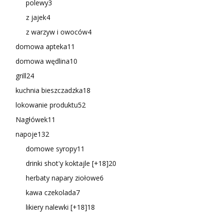
polewy
3
z jajek
4
z warzyw i owoców
4
domowa apteka
11
domowa wędlina
10
grill
24
kuchnia bieszczadzka
18
lokowanie produktu
52
Nagłówek
11
napoje
132
domowe syropy
11
drinki shot'y koktajle [+18]
20
herbaty napary ziołowe
6
kawa czekolada
7
likiery nalewki [+18]
18