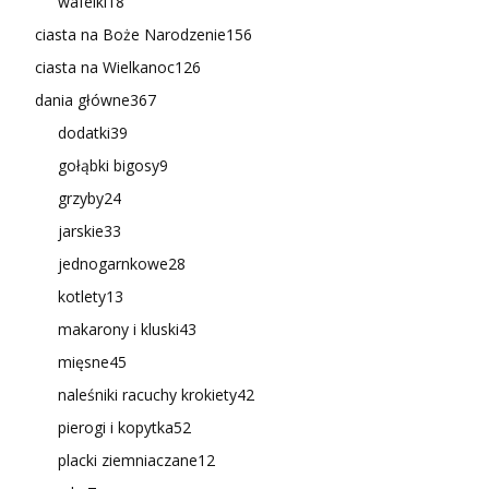
wafelki
18
ciasta na Boże Narodzenie
156
ciasta na Wielkanoc
126
dania główne
367
dodatki
39
gołąbki bigosy
9
grzyby
24
jarskie
33
jednogarnkowe
28
kotlety
13
makarony i kluski
43
mięsne
45
naleśniki racuchy krokiety
42
pierogi i kopytka
52
placki ziemniaczane
12