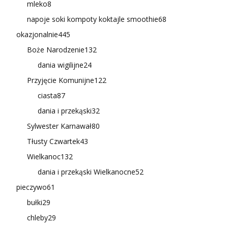
mleko
8
napoje soki kompoty koktajle smoothie
68
okazjonalnie
445
Boże Narodzenie
132
dania wigilijne
24
Przyjęcie Komunijne
122
ciasta
87
dania i przekąski
32
Sylwester Karnawał
80
Tłusty Czwartek
43
Wielkanoc
132
dania i przekąski Wielkanocne
52
pieczywo
61
bułki
29
chleby
29