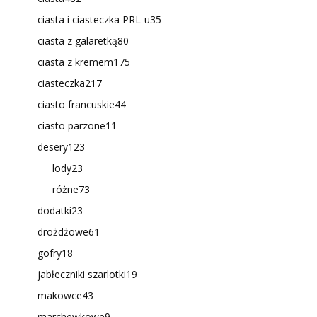
ciasta i ciasteczka PRL-u
35
ciasta z galaretką
80
ciasta z kremem
175
ciasteczka
217
ciasto francuskie
44
ciasto parzone
11
desery
123
lody
23
różne
73
dodatki
23
drożdżowe
61
gofry
18
jabłeczniki szarlotki
19
makowce
43
marchewkowe
9