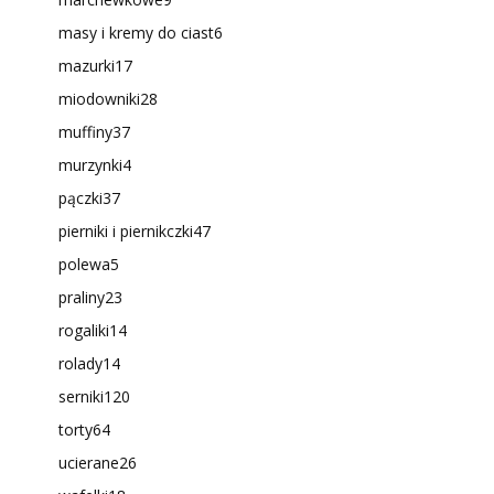
masy i kremy do ciast
6
mazurki
17
miodowniki
28
muffiny
37
murzynki
4
pączki
37
pierniki i piernikczki
47
polewa
5
praliny
23
rogaliki
14
rolady
14
serniki
120
torty
64
ucierane
26