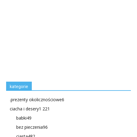
kategorie
.prezenty okolicznościowe
6
ciacha i desery
1 221
babki
49
bez pieczenia
96
ciasta
482